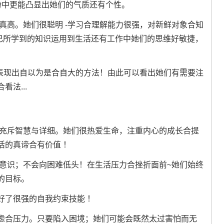
扮中更能凸显出她们的气质还有个性。
也真高。她们很聪明 -学习合理解能力很强，对新鲜对象合知
自己所学到的知识运用到生活还有工作中她们的思维好敏捷，
候会表现出自以为是合自大的方法！由此可以看出她们有需要注
法...
心充斥智慧与详细。她们很热爱生命，注重内心的成长合提
活的真谛合有价值 ！
主意识；不会向困难低头！在生活压力合挫折面前~她们始终
的目标。
好了很强的自我约束技能 ！
虑合压力。只要陷入困境；她们可能会既然太过害怕而无