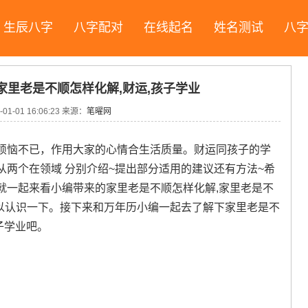
生辰八字
八字配对
在线起名
姓名测试
八
家里老是不顺怎样化解,财运,孩子学业
-01-01 16:06:23
来源：
笔曜网
烦恼不已，作用大家的心情合生活质量。财运同孩子的学
两个在领域 分别介绍~提出部分适用的建议还有方法~希
就一起来看小编带来的家里老是不顺怎样化解,家里老是不
可以认识一下。接下来和万年历小编一起去了解下家里老是不
子学业吧。