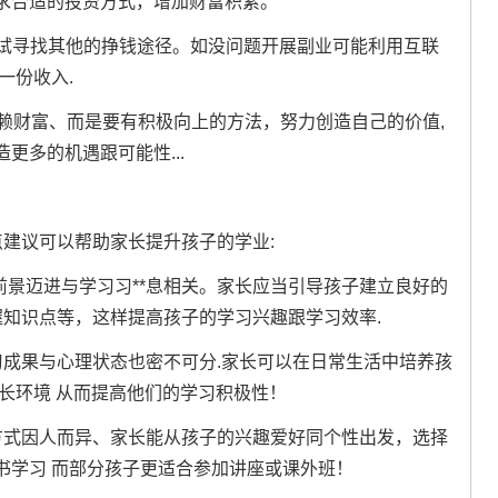
求合适的投资方式，增加财富积累。
尝试寻找其他的挣钱途径。如没问题开展副业可能利用互联
一份收入.
依赖财富、而是要有积极向上的方法，努力创造自己的价值,
更多的机遇跟可能性...
点建议可以帮助家长提升孩子的学业:
前景迈进与学习习**息相关。家长应当引导孩子建立良好的
握知识点等，这样提高孩子的学习兴趣跟学习效率.
习成果与心理状态也密不可分.家长可以在日常生活中培养孩
长环境 从而提高他们的学习积极性！
方式因人而异、家长能从孩子的兴趣爱好同个性出发，选择
书学习 而部分孩子更适合参加讲座或课外班！