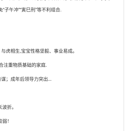
子午冲”“寅巳刑”等不利组合.
与虎相生,宝宝性格坚毅、事业易成。
适合注重物质基础的家庭.
谋；成年后领导力突出...
长波折。
较弱！