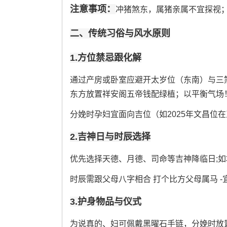
注意事项：
冲猪煞东，属猪亲属不宜探视；吉
二、传统习俗与风水原则
1.方位禁忌跟化解
通过产房或卧室应避开太岁位（东南）与三
东方放置祥安阁五帝钱配绿植；以平衡气场
分娩时孕妇宜面向吉位（如2025年文昌位在
2.吉神日与时辰选择
优先选择天德、月德、司命等吉神降临日;如
时辰需跟父母八字相合 打个比方父母属马 
3.护身物品与仪式
为说真的、妇可佩戴黑曜石手链，分娩时放置