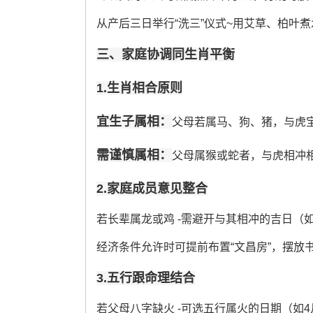
从产后三日举行“洗三”仪式~用艾草、柏叶
三、家庭协调同生肖平衡
1.生肖相合原则
宜生子属相：
父母若属马、狗、猪，与虎
需谨慎属相：
父母属猴或蛇者，与虎相冲
2.家庭成员意见整合
若长辈属龙或鸡 -需避开与其相冲的吉日（
经济条件允许时可提前布置“文昌房”，摆放
3.五行跟命理结合
若父母八字缺火 -可选五行属火的日期（如4