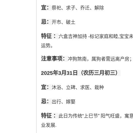
宜：
祭祀、求子、乔迁、解除
忌：
开市、破土
特征 ：
六盒吉神加持 -标记家庭和睦,宝宝
运势。
注意事项：
冲狗煞南，属狗者需远离产房；吉
2025年3月31日（农历三月初三）
宜：
沐浴、立碑、求医、栽种
忌：
出行、嫁娶
特征 ：
此日为传统“上巳节” 阳气旺盛，寓
业发展.