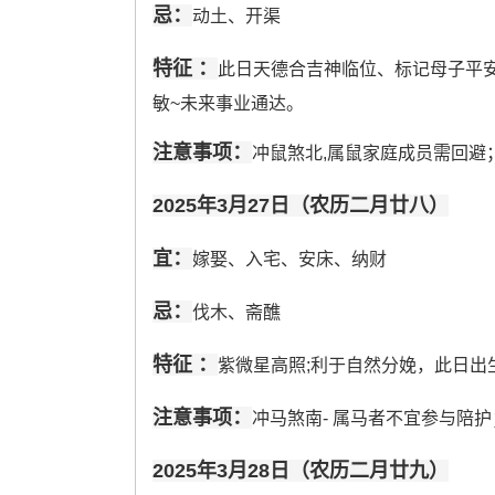
忌：
动土、开渠
特征 ：
此日天德合吉神临位、标记母子平安
敏~未来事业通达。
注意事项：
冲鼠煞北,属鼠家庭成员需回避；
2025年3月27日（农历二月廿八）
宜：
嫁娶、入宅、安床、纳财
忌：
伐木、斋醮
特征 ：
紫微星高照;利于自然分娩，此日出
注意事项：
冲马煞南- 属马者不宜参与陪护；
2025年3月28日（农历二月廿九）