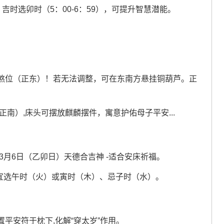
时选卯时（5：00-6：59），可提升智慧潜能。
煞位（正东）！若无法调整，可在东南方悬挂铜葫芦。正
！
正南）,床头可摆放麒麟摆件，寓意护佑母子平安...
3月6日（乙卯日）天德合吉神 -适合安床祈福。
-宜选午时（火）或寅时（木）、忌子时（水）。
平安符于枕下,化解“穿太岁”作用。