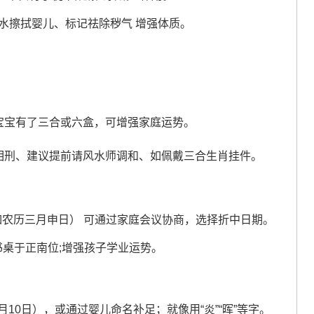
煮水擦拭婴儿、标记祛除秽气 增强体质。
宝宝有了三合或六盒，可增强家庭运势。
相刑、建议提前请风水师调和、如佩戴三合生肖挂件。
如农历三月申日） 可通过家庭会议协商，选择折中日期。
书桌于正南位;增强孩子学业运势。
月10日），或通过婴儿命名补足；就像用“炎”“晖”等字。