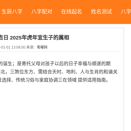
生辰八字
八字配对
在线起名
姓名测试
八
吉日 2025年虎年宜生子的属相
-01-01 13:08:00
来源：
笔曜网
的诞生；是寄托父母对孩子以后的日子幸福与顺遂的期
破西北，三煞位东方、需结合天时、地利、人与生肖的和谐关
吉日选择、传统习俗与家庭协调三在领域 提供适用指南。