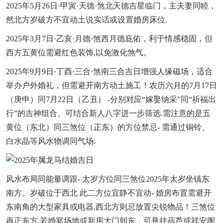
2025年5月26日·甲寅·天德·煞北天德吉星临门，主夫妻同睦，
然北方岁破方不宜动土说实话或设置婚房床位.
2025年3月7日·乙亥·月德·煞西月德庇佑，利于情感稳固，但
西方五黄位需避红色装饰,以免激化煞气。
2025年9月9日·丁酉·三合·煞南三合吉日增强人缘磁场，适合
举办户外婚礼，但需避开南方动土施工！农历六月的7月17日
（庚申）同7月22日（乙丑） -分别对应“嫁娶纳采”同“祈福出
行”的吉神组合、可结合新人八字进一步筛选.需注意的是五
黄位（东北）同三煞位（正东）的方位禁忌- 需通过铜铃、
白水晶等风水物调同气场.
风水布局同能量调跟- 太岁方位同三煞位2025年太岁坐镇东
南方。岁破位于西北 此二方位宜静不宜动- 婚房布置需避开
东南角的大型家具或电器,西北方则忌放置尖锐物品！三煞位
再正东方,若婚宴场地或新房大门朝东，可悬挂葫芦或祥安阁