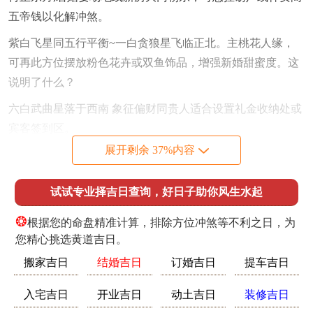
五帝钱以化解冲煞。
紫白飞星同五行平衡~一白贪狼星飞临正北。主桃花人缘，
可再此方位摆放粉色花卉或双鱼饰品，增强新婚甜蜜度。这
说明了什么？
六白武曲星落于西南 象征偏财同贵人适合设置礼金收纳处或
宾客签到区。
展开剩余 37%内容
九紫右弼星入驻中宫- 代表喜庆之事;可再婚礼主舞台中心地
方布置红色地毯或灯笼；催旺吉气。更关键的是，
试试专业择吉日查询，好日子助你风生水起
婚房选址优先选择坐北朝南的户型；确保采光充足；床头宜
❂
靠实墙- 避免同卫生间门相对。
根据您的命盘精准计算，排除方位冲煞等不利之日，为
您精心挑选黄道吉日。
若受限于方位，可通过屏风隔断或绿植遮挡不利格局！禁忌
搬家吉日
结婚吉日
订婚吉日
提车吉日
事项同趋吉避凶，方位禁忌- 太岁方动土全年禁止再东南方
进行装修、打孔或挖土，以免触怒太岁、引发家宅不宁.
入宅吉日
开业吉日
动土吉日
装修吉日
三煞位噪音正东方忌摆放音响、钟表等发声设备- 易招口舌