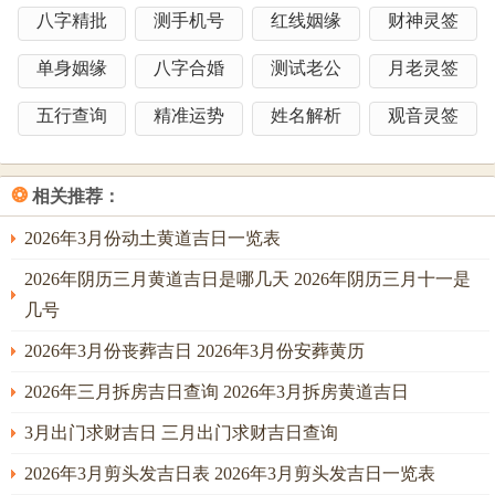
八字精批
测手机号
红线姻缘
财神灵签
是非。可用绒布包裹或移至他处！
单身姻缘
八字合婚
测试老公
月老灵签
五黄位火气东北方不宜使用红色、黄色装饰,避免加剧五黄煞
的负面的的波及；可放置金属风铃泄其土性.
五行查询
精准运势
姓名解析
观音灵签
时辰禁忌；申时（15：00-17：00）五黄煞能量最强，不宜举
行婚礼仪式或签署婚书。
❂
相关推荐：
亥时（21：00-23：00）岁破方气场动荡；忌安排闹洞房或宾
2026年3月份动土黄道吉日一览表
客喧哗活动。
2026年阴历三月黄道吉日是哪几天 2026年阴历三月十一是
行为禁忌 迎亲途中若途经寺庙、医院；需绕行或以红布遮盖
几号
婚车车牌。
2026年3月份丧葬吉日 2026年3月份安葬黄历
新娘礼服忌有破损或污渍 象征婚姻纯洁无瑕；新郎宜佩戴玉
2026年三月拆房吉日查询 2026年3月拆房黄道吉日
质饰品，以木生火之势增强运势！
3月出门求财吉日 三月出门求财吉日查询
2026年3月剪头发吉日表 2026年3月剪头发吉日一览表