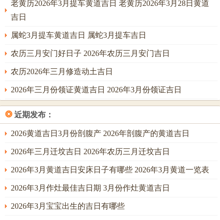
老黄历2026年3月提车黄道吉日 老黄历2026年3月28日黄道
功半，需防婚礼过程中出现流程拖延，物品遗失等小插曲。
吉日
属蛇3月提车黄道吉日 属蛇3月提车吉日
冲煞在辰，属龙之人应避讳，日支戌与月支卯，构成「卯戌
农历三月安门好日子 2026年农历三月安门吉日
合」，此为六盒之一，主夫妻情深，如胶似漆。但丙火过
农历2026年三月修造动土吉日
旺，若新娘八字中金弱，则需在婚礼现场正西方位放置一杯
清水，以金水相生，泄火气，补金力，调候命局，可保婚后
2026年三月份领证黄道吉日 2026年3月份领证吉日
肺经健康，免受火炎灼伤之苦；常有命主于此日大宴宾客，
❂
却忽略空调冷气过足，反伤脾胃，此即火极反侮之象，需得
近期发布：
中与。
2026黄道吉日3月份剖腹产 2026年剖腹产的黄道吉日
2026年3月16日星期一 农历正月廿八
2026年三月迁坟吉日 2026年农历三月迁坟吉日
此日干支为己丑，土气厚重，两土相扶，是为「比肩帮身」
2026年3月黄道吉日安床日子有哪些 2026年3月黄道一览表
之象。宜结婚，祭祀、开光，祈福、求嗣，出火、搬家，安
2026年3月作灶最佳吉日期 3月份作灶黄道吉日
床，此日恰逢「司命」黄道，又得「六盒」吉神临位，主根
2026年3月宝宝出生的吉日有哪些
基稳固，婚后家宅安宁，尤其利于置办房产，添丁进口，己