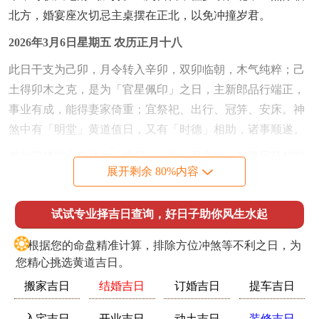
北方，婚宴座次切忌主桌摆在正北，以免冲撞岁君。
2026年3月6日星期五 农历正月十八
此日干支为己卯，月令转入辛卯，双卯临朝，木气纯粹；己
土得卯木之克，是为「官星佩印」之日，主新郎品行端正，
事业有成，能得妻家倚重；宜祭祀、出行、冠笄、安床。神
煞中有「明堂」黄道值日，又有「时德」相助，诸事顺遂。
然此日建除十二神为「建日」。为一月之始，气场虽旺却暗
展开剩余 80%内容
藏波动，虽不为凶，但需防大喜之日有突如其来的人事干
扰；冲煞在酉，属鸡之人宜避之，当日动土、作灶、栽种为
试试专业择吉日查询，好日子助你风生水起
大忌，因木旺克土，强行而为恐伤脾胃健康，尤须留意，此
日婚房布置宜在东南方位摆放水生植物，引水润木，既固官
❂
根据您的命盘精准计算，排除方位冲煞等不利之日，为
星，又制火炎，可使新郎仕途更添助力。
您精心挑选黄道吉日。
2026年3月11日星期三 农历正月廿三
搬家吉日
结婚吉日
订婚吉日
提车吉日
此日干支为甲申，日坐申金，内藏壬水，是「杀印相生」之
入宅吉日
开业吉日
动土吉日
装修吉日