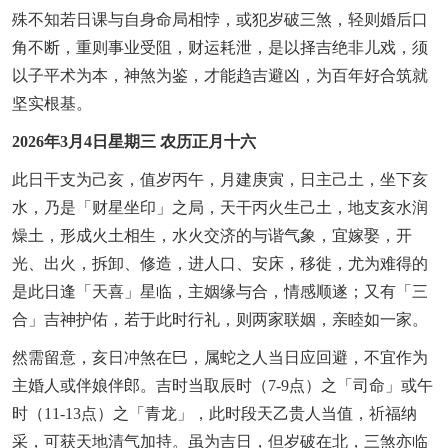
殊不知若日课与自身命局相悖，或犯岁破三煞，轻则婚后口
角不断，重则事业受阻，财运耗泄，是以择吉绝非儿戏，须
以子平术为本，神煞为鉴，才能趋吉避凶，为百年好合筑就
坚实根基。
2026年3月4日星期三 农历正月十六
此日干支为己亥，值岁丙午，月建庚寅，日主己土，坐下亥
水，乃是「财星坐印」之局，天干丙火生己土，地支亥水润
燥土，形成火土相生，水火交济的与谐气象，宜嫁娶，开
光、出火，拆卸、修造，进人口、安床，移徙，尤为难得的
是此日逢「天喜」星临，主姻缘与合，情感顺遂；又有「三
合」吉神护佑，若于此时行礼，则两家联姻，亲睦如一家。
然需留意，亥日冲煞在巳，属蛇之人当日应回避，不宜作为
主婚人或伴娘伴郎。吉时当取辰时（7-9点）之「司命」或午
时（11-13点）之「青龙」，此时段天乙贵人当值，祈福纳
采，可获天地清气加持。虽为吉日，但岁破在北，三煞亦临