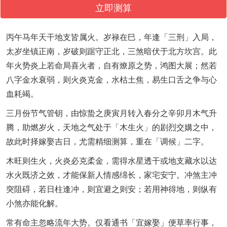
立即测算
丙午马年天干地支皆属火。岁禄在巳，年逢「三刑」入局，
太岁坐镇正南，岁破则踞守正北，三煞暗伏于北方坎宫。此
年火势炎上若命局喜火者，自有燎原之势，鸿图大展；然若
八字金水衰弱，则火炎克金，水枯土焦，易生口舌之争与心
血耗竭。
三月份节气管钥，由惊蛰之庚寅月转入春分之辛卯月木气升
腾，助燃岁火，天地之气处于「木生火」的剧烈交媾之中，
故此时择嫁娶吉日，尤需精细测算，重在「调候」二字。
木旺则生火，火炎必克柔金，需得水星透干或地支藏水以达
水火既济之效，才能保新人情感绵长，家宅安宁。冲煞主冲
突阻碍，若日柱逢冲，则宜避之则安；若用神得地，则纵有
小煞亦能化解。
常有命主忽略流年大势。仅看通书「宜嫁娶」便草率行事，