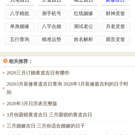
贵格。甲木参天得申金裁削，可成栋梁之材；宜结婚，开
光、祈福，求嗣、出行，搬家、安葬，入学。此日「金匮」
八字精批
测手机号
红线姻缘
财神灵签
星耀，财喜双全，尤利于经商家庭联姻，主婚后财源广进。
单身姻缘
八字合婚
测试老公
月老灵签
然甲申日冲虎，煞在南，生肖属虎者当日须谨慎言行，不宜
五行查询
精准运势
姓名解析
观音灵签
与新人直接接触，虽云大吉，但月令卯木与日支申金暗合，
此为「卯申暗合」，主有贵人暗中相助，也主可能有旧情未
了之象，故命主若八字带桃花，则需在此日明确与过往切
❂
相关推荐：
割，专一待新。当日申时（15-17点）为「司命」吉时用于拜
2026三月订婚黄道吉日有哪些
堂，能合天地交泰之气，化解暗合带来的潜在纠葛。
20263月装修黄道吉日查询 2026年3月装修最吉利的日子时
2026年3月13日星期五 农历正月廿五
间
此日干支为丙戌，天干丙火为岁君，地支戌土为火库，乃是
2026年3月日历表完整版
「比肩坐库」之日，能量厚重，宜结婚，祭祀、出行，立
3月份圆锁黄道吉日 三月圆锁的黄道吉日
券、交易，进人口、搬家，动土；神煞中「天德」合日，主
得长辈贵人相助，若家中父母身体欠安，此日婚嫁，反有冲
三月婚嫁吉日 三月份适合婚嫁的日子
喜之效，然此日值「天牢」黑道，虽有大吉神扶助，但事倍