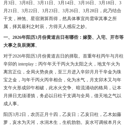
月3日、3月8日、3月11日、3月14日、3月16日、3月18日、3
月21日、3月22日、3月23日、3月26日、3月28日，此乃结合
干支，神煞、星宿测算而得，然具体事宜尚需审其事之所
属，择其最利之时辰，方得天人感应之妙。
一、2026年阳历3月份黄道吉日有哪些：嫁娶、入宅、开市等
大事之良辰测算
。
对于2026年阳历3月份黄道吉日的择取。首重年柱丙午与月柱
辛卯的 interplay；丙午年天干丙火为太阳之火，地支午火为
离宫正位，全局火势炎炎，至三月进入辛卯月月干辛金为珠
宝之金，与年干丙火丙辛相合，化为水气，月支卯木又与年
支午火形成卯午相破，此水火交争、暗流涌动的格局，让本
月择日尤须谨慎，务必以日柱干支调与全局，借天地之气以
成人事。
阳历3月2日，农历正月十四，乙亥日；乙亥日柱，乙木如藤
萝，亥水为天河，水润木生，生机勃勃。亥水可调候本月火