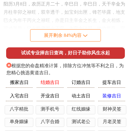
阳历3月8日，农历正月二十，辛巳日，辛巳日，天干辛金为
月柱辛卯之禄旺，双辛透干，如宝剑出匣，锋芒毕露，地支
巳火为年干丙火之禄旺，亦是日主辛金之长生，金火相炼，
可成器皿；巳火暗藏丙火正官，主官方认可，地位提升。宜
展开剩余 84%内容
开光，塑绘、求嗣，纳采、裁衣，安机械、安门，安床、造
仓，经络、纳财，开市、立券，交易、入学，辛金克卯木，
试试专业择吉日查询，好日子助你风生水起
虽利求财，但木气受损，主脾胃不适，故忌出行，斋醮、安
葬，嫁娶。
❂
根据您的命盘精准计算，排除方位冲煞等不利之日，为
阳历3月11日，农历正月廿三，甲申日；甲申日，甲木参天申
您精心挑选黄道吉日。
金为斧斤，成栋梁之材。申金为月支卯木之正官，暗合有
搬家吉日
结婚吉日
订婚吉日
提车吉日
情，主事业上得贵人提携，名利双收；申中壬水长生，可生
入宅吉日
开业吉日
动土吉日
装修吉日
甲木，亦可调候全局火气，五行流转顺畅，宜祭祀，开光、
塑绘，祈福、斋醮，嫁娶、拆卸，动土、移徙，入宅、入
八字精批
测手机号
红线姻缘
财神灵签
殓，移柩、安葬，谢土、求嗣，入学、伐木，作梁，然申金
单身姻缘
八字合婚
测试老公
月老灵签
冲克年支寅木，寅为丙火长生，故忌安门，恐伤及父母长
辈。