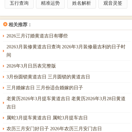
五行查询
精准运势
姓名解析
观音灵签
阳历3月14日，农历正月廿六，丁亥日。丁亥日，丁火为灯
烛，亥水为夜幕，星火燎原之象。丁火合月干壬水（本月为
❂
相关推荐：
辛卯，但丁日与壬合，此处需测算），化木助身，地支亥卯
未三合木局（虽未至，但有合意），木气大增，反生丁火；
2026三月订婚黄道吉日有哪些
主在困境中得意外助力，柳暗花明，宜开市，立券、交易，
20263月装修黄道吉日查询 2026年3月装修最吉利的日子时
挂匾、祭祀，祈福、开光，入宅、移徙，安床、动土，上
间
梁，然丁火微弱，不宜过分张扬，故忌嫁娶，安葬、伐木，
2026年3月日历表完整版
恐泄身太过。
3月份圆锁黄道吉日 三月圆锁的黄道吉日
阳历3月16日，农历正月廿八，己丑日。己丑日，己土卑湿，
丑土湿泥，可纳炎火，化燥为润；己土为月干辛金之印星，
三月婚嫁吉日 三月份适合婚嫁的日子
主有长辈庇护，文书有利；丑为金库，亦为月支卯木之偏
老黄历2026年3月提车黄道吉日 老黄历2026年3月28日黄道
财，主有意外之财入手。宜嫁娶，祭祀、开光，祈福、求
吉日
嗣，出火、入宅，移徙、安床，拆卸、动土，破土、谢土。
属蛇3月提车黄道吉日 属蛇3月提车吉日
但丑土冲未，未为月令卯木之库，库开则木动，故忌合帐，
开市、安葬，恐合作生变。
农历三月安门好日子 2026年农历三月安门吉日