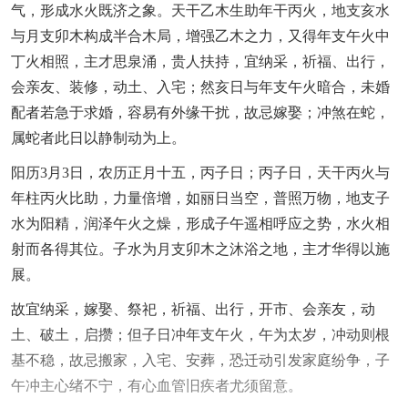
气，形成水火既济之象。天干乙木生助年干丙火，地支亥水
与月支卯木构成半合木局，增强乙木之力，又得年支午火中
丁火相照，主才思泉涌，贵人扶持，宜纳采，祈福、出行，
会亲友、装修，动土、入宅；然亥日与年支午火暗合，未婚
配者若急于求婚，容易有外缘干扰，故忌嫁娶；冲煞在蛇，
属蛇者此日以静制动为上。
阳历3月3日，农历正月十五，丙子日；丙子日，天干丙火与
年柱丙火比助，力量倍增，如丽日当空，普照万物，地支子
水为阳精，润泽午火之燥，形成子午遥相呼应之势，水火相
射而各得其位。子水为月支卯木之沐浴之地，主才华得以施
展。
故宜纳采，嫁娶、祭祀，祈福、出行，开市、会亲友，动
土、破土，启攒；但子日冲年支午火，午为太岁，冲动则根
基不稳，故忌搬家，入宅、安葬，恐迁动引发家庭纷争，子
午冲主心绪不宁，有心血管旧疾者尤须留意。