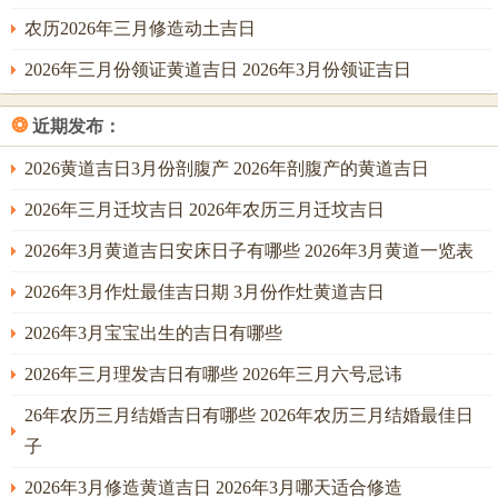
阳历3月18日，农历正月三十，辛卯日；辛卯日，天干辛金坐
农历2026年三月修造动土吉日
卯木绝地，双辛透干，一乙坐支，形成金木交战之势；好在
2026年三月份领证黄道吉日 2026年3月份领证吉日
月令在卯，木气强盛，金虽无力，却能雕木成器；此日主经
过激烈竞争后方可得胜，宜祭祀，祈福、求嗣，斋醮、嫁
❂
近期发布：
娶，冠笄、出行，开市、交易，会亲友、除服，成服、启
2026黄道吉日3月份剖腹产 2026年剖腹产的黄道吉日
钻，安葬；然卯日与月支卯木相刑，午年卯月又为子午卯酉
2026年三月迁坟吉日 2026年农历三月迁坟吉日
四正之冲的引动，故忌动土，移徙、入宅，恐刑伤及手足。
2026年3月黄道吉日安床日子有哪些 2026年3月黄道一览表
2026年3月作灶最佳吉日期 3月份作灶黄道吉日
阳历3月21日，农历二月初三，甲午日；甲午日，甲木坐午火
死地，木被火焚，幸得月干辛金制木生水，但辛金遥隔，力
2026年3月宝宝出生的吉日有哪些
有不逮；午火为年柱本气，与日支伏吟，火势过旺；此日主
2026年三月理发吉日有哪些 2026年三月六号忌讳
外显风光，内里煎熬，宜祭祀，祈福、嫁娶，冠笄、修饰垣
26年农历三月结婚吉日有哪些 2026年农历三月结婚最佳日
墙，置产、平治道涂；午午自刑，主情绪失控，故忌开仓，
子
出货财、盖屋，作灶、开市，交易、立券，栽种，大事勿
用。
2026年3月修造黄道吉日 2026年3月哪天适合修造