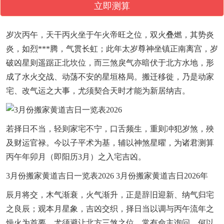
立即测算
岁次丙午，天干丙火坐于午火帝旺之位，双火叠燃，其势炎
炎，如烈***腾，气贯长虹；此年太岁尊神坐镇正南离宫，岁
破凶星则遥踞正北坎位，而三煞戾气亦暗伏于北方水地，形
成了水火交战、动荡不安的星垣格局。搬迁移徙，乃是动家
宅、改气运之大事，尤须契合天时才能为新居纳吉。
若择日不当，轻则家宅不宁，口舌频生，重则冲犯岁煞，殃
及财运官禄。今以子平术为基，辅以神煞星曜，为诸君测算
丙午年卯月（即阳历3月）之入宅吉凶。
3月份搬家黄道吉日一览表2026 3月份搬家黄道吉日2026年
辰月将交，木气渐衰，火气渐升，正是辞旧迎新、纳气归宅
之良辰；观本月星象，吉凶交织，择日当以调与丙午流年之
燥火为首要，尤须避让北方三煞之位，常有命主询问，何以