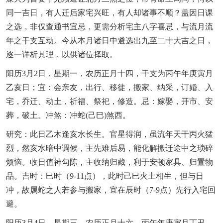
同一吉日，有人迁后家宅兴旺，有人却诸事不顺？盖因日课
之选，非仅查通书宜忌，更需分析宅主八字喜忌，与流月流
年之干支互动。今从本月诸日中遴选出九至二十大吉之日，
逐一详析其理，以供诸位择取。
阳历3月2日，星期一，农历正月十四，干支为丙午年庚寅月
乙亥日；宜：会亲友，出行、移徙，搬家、纳采，订婚、入
宅，乔迁、动土，祈福、祭祀，修造。忌：嫁娶，开市、安
葬，破土。冲煞：冲蛇(己巳)煞西。
研究：此日乙木逢亥水长生。官星得润，虽流年天干丙火猛
烈，然亥水暗中调候，主先难后易，能化解搬迁途中之琐碎
烦恼。收日值神勾陈，主收纳归藏，利于安顿家具、归置物
品。吉时：巳时（9-11点），此时己巳火土相生，但与日
冲，故属蛇之人若参与搬家，宜在辰时（7-9点）先行入宅回
避。
阳历3月4日，星期三，农历正月十六。丙午年庚寅月丁丑