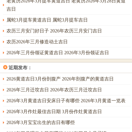
老黄历2026年3月提车黄道吉日 老黄历2026年3月28日黄道
阳历3月8日，星期日，农历正月二十；丙午年辛卯月辛巳
吉日
日。宜：搬家，结婚、入宅，动土、出行，订婚、祈福，嫁
娶、移徙，忌：开业，开市、安门；冲煞：冲猪(乙亥)煞
属蛇3月提车黄道吉日 属蛇3月提车吉日
东。研究：辛巳日，巳火为丙火之禄，流年太岁之气极旺。
农历三月安门好日子 2026年农历三月安门吉日
巳申合水，若能得水局相助，则可化煞为权。
农历2026年三月修造动土吉日
此日恰逢三八妇女节。对于女主内之家宅，尤为吉利，寓意
2026年三月份领证黄道吉日 2026年3月份领证吉日
女主人掌权，家宅与顺；冲猪煞东，若新居大门朝东，属猪
者需在未时（13-15点）接下来，待未土泄火生金时再行入
❂
近期发布：
宅；吉时：卯时（5-7点），卯木生巳火，木火通明，利于学
业文昌。
2026黄道吉日3月份剖腹产 2026年剖腹产的黄道吉日
阳历3月10日，星期二，农历正月廿二；丙午年辛卯月癸未
2026年三月迁坟吉日 2026年农历三月迁坟吉日
日，宜：祭祀，会亲友、订婚，安机械、拆卸，上梁、入
2026年3月黄道吉日安床日子有哪些 2026年3月黄道一览表
宅，移徙、立券。忌：伐木，作梁；冲煞：冲牛(丁丑)煞
2026年3月作灶最佳吉日期 3月份作灶黄道吉日
西，研究：癸未日，天干癸水虽弱，然未为木库，能暗耗火
气，起到微调之功。定日主安定，静止，此日搬家，重点在
2026年3月宝宝出生的吉日有哪些
于「安」字，即安床，安神位、安灶，不宜大动干戈地敲打