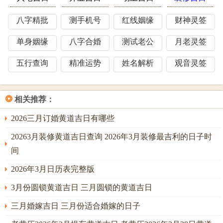
故是日搬家，宜多带水属性物品入宅，如带一瓶山泉水，以
八字精批
测手机号
红线姻缘
财神灵签
水润木，平衡五行；吉时：午时（11-13点），火气最旺，可
单身姻缘
八字合婚
测试老公
月老灵签
催旺丁财，但心脏不佳者需避此吉时。
阳历3月7日，星期六，农历正月十九。丙午年辛卯月庚辰
五行查询
精准运势
姓名解析
观音灵签
日。宜：搬家，开业、动土，安床、交易，开市、纳畜，启
钻、移徙，立券。忌：装修，入宅、安门，安葬。冲煞：冲
❂
相关推荐：
狗(甲戌)煞南，研究：庚辰日，辰为水库，亦为天罗之一，
庚金坐于辰土之上是为「魁罡」日，主决断，权威。此日搬
2026三月订婚黄道吉日有哪些
迁，尤其利于从事政法，或管理岗位之人能震慑家宅，使邪
20263月装修黄道吉日查询 2026年3月装修最吉利的日子时
祟不侵。
间
辰戌冲，若家中有犬，或家主属狗，此日不宜进行安门仪
2026年3月日历表完整版
式，可在吉时由属猴之人先行入宅「踩门」；吉时：辰时
3月份圆锁黄道吉日 三月圆锁的黄道吉日
（7-9点），与日柱伏吟，气场最强，但需配合家主八字不忌
辰土方可利用。
三月婚嫁吉日 三月份适合婚嫁的日子