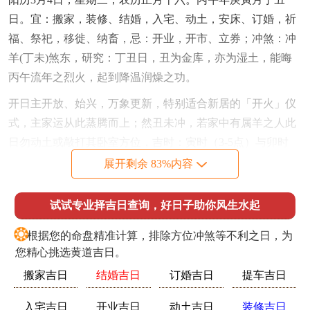
日。宜：搬家，装修、结婚，入宅、动土，安床、订婚，祈
福、祭祀，移徙、纳畜，忌：开业，开市、立券；冲煞：冲
羊(丁未)煞东，研究：丁丑日，丑为金库，亦为湿土，能晦
丙午流年之烈火，起到降温润燥之功。
开日主开放、始兴，万象更新，特别适合新居的「开火」仪
式，主家运从此蒸腾而上；然丑未冲，若家中有属羊之人此
日勿动土或敲打其卧室方位，吉时：寅时（3-5点）与卯时
（5-7点），此时木气尚存，可生丁火，又避开了白日之喧
展开剩余 83%内容
嚣。
试试专业择吉日查询，好日子助你风生水起
阳历3月6日，星期五，农历正月十八。丙午年辛卯月己卯
日。宜：搬家，入宅、出行，订婚、作灶，纳畜、移徙。
❂
根据您的命盘精准计算，排除方位冲煞等不利之日，为
忌：装修，动土、安葬，修造，冲煞：冲鸡(癸酉)煞西。研
您精心挑选黄道吉日。
究：此日构成卯酉虽遥冲，然月柱辛卯与日柱己卯，双卯并
搬家吉日
结婚吉日
订婚吉日
提车吉日
见，木势极旺，木旺生火，火炎克金，对于命理喜火之人乃
是锦上添花，但对于需金者则易有口舌是非。
入宅吉日
开业吉日
动土吉日
装修吉日