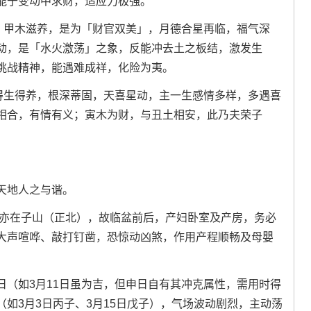
能于变动中求财，适应力极强。
水、甲木滋养，是为「财官双美」，月德合星再临，福气深
动，是「水火激荡」之象，反能冲去土之板结，激发生
挑战精神，能遇难成祥，化险为夷。
上得生得养，根深蒂固，天喜星动，主一生感情多样，多遇喜
相合，有情有义；寅木为财，与丑土相安，此乃夫荣子
天地人之与谐。
破亦在子山（正北），故临盆前后，产妇卧室及产房，务必
大声喧哗、敲打钉凿，恐惊动凶煞，作用产程顺畅及母嬰
日（如3月11日虽为吉，但申日自有其冲克属性，需用时得
如3月3日丙子、3月15日戊子），气场波动剧烈，主动荡