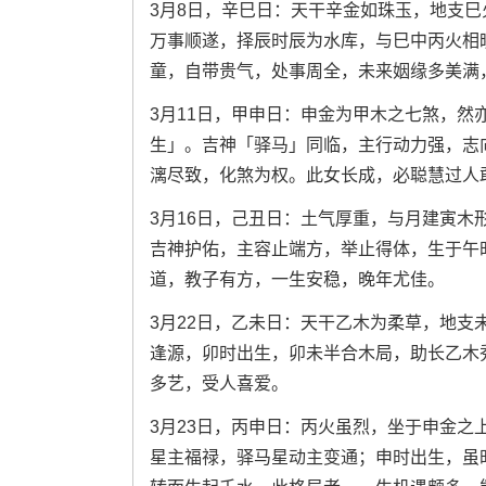
3月8日，辛巳日：天干辛金如珠玉，地支
万事顺遂，择辰时辰为水库，与巳中丙火相
童，自带贵气，处事周全，未来姻缘多美满
3月11日，甲申日：申金为甲木之七煞，
生」。吉神「驿马」同临，主行动力强，志
漓尽致，化煞为权。此女长成，必聪慧过人
3月16日，己丑日：土气厚重，与月建寅
吉神护佑，主容止端方，举止得体，生于午
道，教子有方，一生安稳，晚年尤佳。
3月22日，乙未日：天干乙木为柔草，地
逢源，卯时出生，卯未半合木局，助长乙木
多艺，受人喜爱。
3月23日，丙申日：丙火虽烈，坐于申金
星主福禄，驿马星动主变通；申时出生，虽