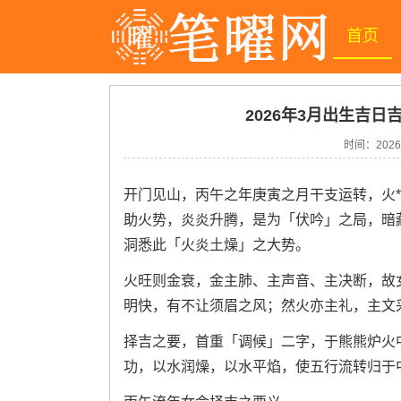
首页
2026年3月出生吉日
时间：
2026
开门见山，丙午之年庚寅之月干支运转，火*
助火势，炎炎升腾，是为「伏吟」之局，暗
洞悉此「火炎土燥」之大势。
火旺则金衰，金主肺、主声音、主决断，故
明快，有不让须眉之风；然火亦主礼，主文
择吉之要，首重「调候」二字，于熊熊炉火
功，以水润燥，以水平焰，使五行流转归于