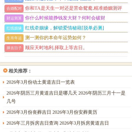
你和TA是天生一对还是苦命鸳鸯,精准婚姻测评
合婚配对
你什么时候能挣钱发大财？何时会破财
财运测算
红线牵姻缘，解锁爱情秘籍⌈脱单必测⌋
红线姻缘
测一测你的本命年运势如何？
生肖年运
顺应天时地利,择取上等吉日。
择吉日子
❂
相关推荐：
2026年3月份动土黄道吉日一览表
2026年阴历三月黄道吉日是哪几天 2026年阴历三月十一是
几号
2026年3月份丧葬吉日 2026年3月份安葬黄历
2026年三月拆房吉日查询 2026年3月拆房黄道吉日