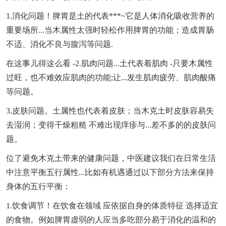
1.消化问题！脾胃是土的代表***~它是人体消化吸收营养的
重要场所...当木属性太强时轻松作用脾胃的功能；造成胃肠
不适、消化不良与腹泻等问题.
在这事儿得这么看 -2.肌肉问题...土代表着肌肉 -只要木属性
过旺，也不难效应肌肉的功能;让...发生肌肉疲劳、肌肉酸痛
等问题。
3.皮肤问题。土属性也代表着皮肤；当木克土时皮肤容易失
去湿润；变得干燥粗糙 不难出现痒疹与...差不多的的皮肤问
题。
位了避免木克土带来的健康问题，中医建议我们在日常生活
中注意平衡五行属性...比如有机遇通过以下部分方法来保持
身体的五行平衡：
1.饮食调节！在饮食在领域 应依据自身的体质特征 选择适宜
的食物。例如脾胃虚弱的人应当多吃部分易于消化的温和的