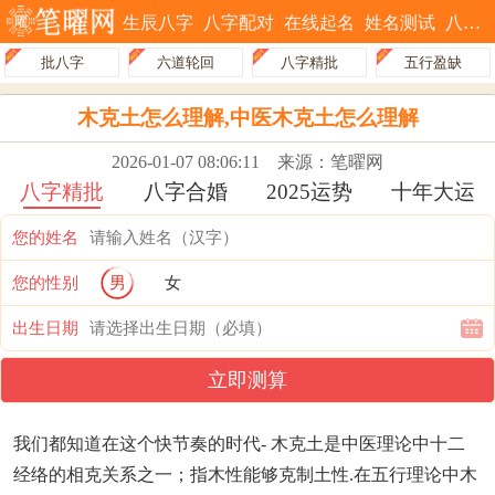
生辰八字
八字配对
在线起名
姓名测试
八字排盘
批八字
六道轮回
八字精批
五行盈缺
木克土怎么理解,中医木克土怎么理解
2026-01-07 08:06:11
来源：笔曜网
八字精批
八字合婚
2025运势
十年大运
您的姓名
您的性别
男
女
出生日期
立即测算
我们都知道在这个快节奏的时代- 木克土是中医理论中十二
经络的相克关系之一；指木性能够克制土性.在五行理论中木