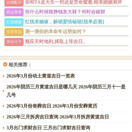
你和TA是天生一对还是苦命鸳鸯,精准婚姻测评
合婚配对
你什么时候能挣钱发大财？何时会破财
财运测算
红线牵姻缘，解锁爱情秘籍⌈脱单必测⌋
红线姻缘
测一测你的本命年运势如何？
生肖年运
顺应天时地利,择取上等吉日。
择吉日子
❂
相关推荐：
2026年3月份动土黄道吉日一览表
2026年阴历三月黄道吉日是哪几天 2026年阴历三月十一是
几号
2026年3月份丧葬吉日 2026年3月份安葬黄历
2026年三月拆房吉日查询 2026年3月拆房黄道吉日
3月出门求财吉日 三月出门求财吉日查询