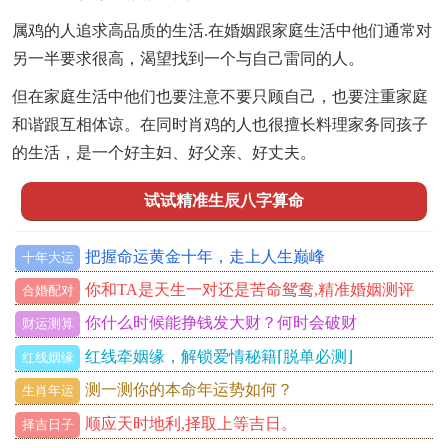
属鸡的人追求高品质的生活.在婚姻跟家庭生活中他们通常对
另一半要求很高，渴望找到一个与自己雷同的人。
但在家庭生活中他们也要注意不要只顾自己，也要注重家庭
和谐跟互相体谅。在同时肖鸡的人也很擅长料理家务同孩子
的生活，是一个好主妇、好父亲、好丈夫。
试试精准生辰八字算命
把握命运黄金十年，走上人生巅峰
十年大运
你和TA是天生一对还是苦命鸳鸯,精准婚姻测评
合婚配对
你什么时候能挣钱发大财？何时会破财
财运测算
红线牵姻缘，解锁爱情秘籍⌈脱单必测⌋
红线姻缘
测一测你的本命年运势如何？
生肖年运
顺应天时地利,择取上等吉日。
择吉日子