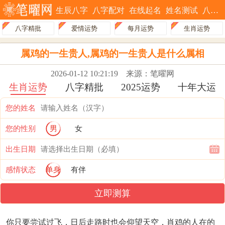
生辰八字
八字配对
在线起名
姓名测试
八字排盘
八字精批
爱情运势
每月运势
生肖运势
属鸡的一生贵人,属鸡的一生贵人是什么属相
2026-01-12 10:21:19
来源：笔曜网
生肖运势
八字精批
2025运势
十年大运
您的姓名
您的性别
男
女
出生日期
感情状态
单身
有伴
立即测算
你只要尝试过飞，日后走路时也会仰望天空，肖鸡的人在的