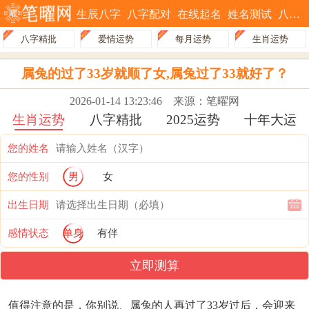
生辰八字
八字配对
在线起名
姓名测试
八字排盘
八字精批
爱情运势
每月运势
生肖运势
属兔的过了33岁就顺了女,属兔过了33就好了？
2026-01-14 13:23:46
来源：笔曜网
生肖运势
八字精批
2025运势
十年大运
您的姓名
您的性别
男
女
出生日期
感情状态
单身
有伴
立即测算
值得注意的是，你别说、属兔的人再过了33岁过后，会迎来