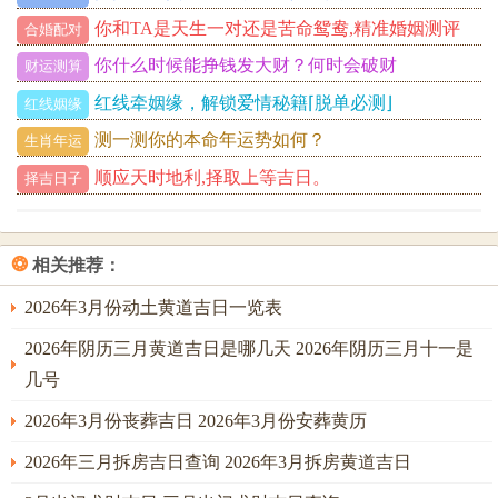
你和TA是天生一对还是苦命鸳鸯,精准婚姻测评
合婚配对
你什么时候能挣钱发大财？何时会破财
财运测算
红线牵姻缘，解锁爱情秘籍⌈脱单必测⌋
红线姻缘
测一测你的本命年运势如何？
生肖年运
顺应天时地利,择取上等吉日。
择吉日子
❂
相关推荐：
2026年3月份动土黄道吉日一览表
2026年阴历三月黄道吉日是哪几天 2026年阴历三月十一是
几号
2026年3月份丧葬吉日 2026年3月份安葬黄历
2026年三月拆房吉日查询 2026年3月拆房黄道吉日