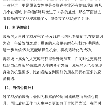
一波好运，更是属兔女性更是会顺遂事业还有婚姻.我们将从
几个在领域 来详细解释属兔过了33岁的益处...那么下面就去
看属兔的过了33岁就顺了女- 属兔过了33就好了？!吧!
【1、机遇增多】
属兔的人再过了33岁完了,会发现自己的机遇增多了.在这是因
为这一年龄阶段之后；属兔的人会更有耐心与毅力- 共同也
进一步自信;因此更能够抓住机会、将机遇转化为成功。
再职场上属兔的人更容易获得晋升与加薪，在同时也更容易
找到自己擅长的领域.再人生的各个方面；属兔的人也会发现
身边的机遇更多、比如说结交到更好的朋友同拥有更多的恋
爱机遇.
【2、自信心提升】
过了33岁的属兔，会因为积累的经历 同成就感而自信心提
升。再以后的工作与人生中会更加敢于冒险同尝试、在同时