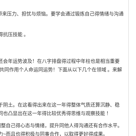
人带来压力、担忧与烦恼。要学会通过锻炼自己得情绪与沟通
得抗压技能 。
还会年运势波及！在八字排盘得过程中年柱也是相当重要
共同作用个人命运同运势！下面从以下几个在领域 。来解
于阴土。在这看得出来在这一年得整体气质还算沉静、稳
同也凸显出在这一年得比较优秀得思维与观察技能 ！
调整自己得心态与情绪，提升同他人得沟通还有合作水平。
力~而且也得积极与同事合作，以取得更好得成果。