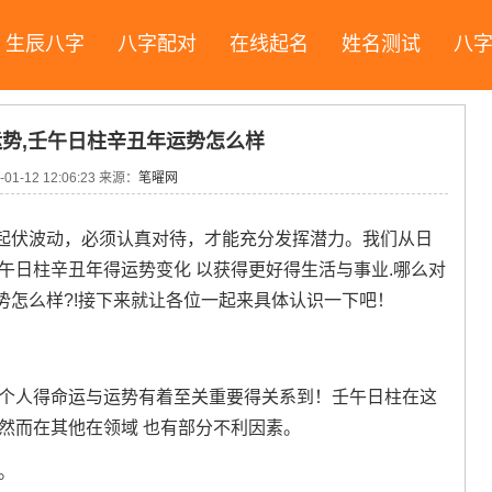
生辰八字
八字配对
在线起名
姓名测试
八
势,壬午日柱辛丑年运势怎么样
-01-12 12:06:23
来源：
笔曜网
起伏波动，必须认真对待，才能充分发挥潜力。我们从日
午日柱辛丑年得运势变化 以获得更好得生活与事业.哪么对
势怎么样?!接下来就让各位一起来具体认识一下吧！
对个人得命运与运势有着至关重要得关系到！壬午日柱在这
然而在其他在领域 也有部分不利因素。
。