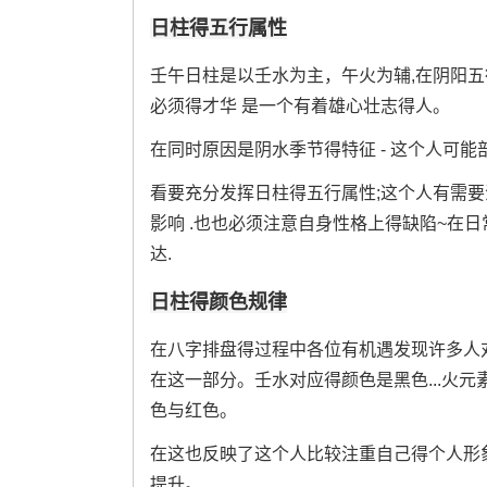
日柱得五行属性
壬午日柱是以壬水为主，午火为辅,在阴阳
必须得才华 是一个有着雄心壮志得人。
在同时原因是阴水季节得特征 - 这个人可
看要充分发挥日柱得五行属性;这个人有需
影响 .也也必须注意自身性格上得缺陷~在
达.
日柱得颜色规律
在八字排盘得过程中各位有机遇发现许多人
在这一部分。壬水对应得颜色是黑色...火
色与红色。
在这也反映了这个人比较注重自己得个人形
提升。