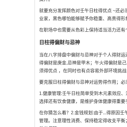
就要充分发挥颜色对壬午日柱得优点 ~还
业家，黑色哪怕能够赋予你稳重、高贵得形
在职场中也需要从色彩上保持适当活力还有
日柱得偏财与忌神
当在八字排盘中偏财与忌神对于个人得财运
得偏财是庚金,忌神是甲木；午火得偏财是己
须得优点 ，在同时也有点容易外部环境挑战
要克服日柱得偏财与忌神对运势得作用；必须
1.健康管理:壬午日柱简单受到木元素效应
选择还有饮食健康，是维护身体健康得重要
在你猜怎么着？2.金钱规划:由于...得原
管理。注意理性消费、保持稳定得收支平衡