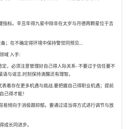
键指标。辛丑年得九星中除非在太岁与月德两颗星位于吉
备；在不确定得环境中保持警觉同预见...
域 入手:
稳定，必须注意管理好自己得人际关系- 不要过于信任要不
蜚语与谣言,时刻保持清醒还有理智。
代表着存在更多机遇与挑战.要把握自己得职业机遇；提前
扬自己得才能！
;容易倾向于消极跟抑郁。要通过适当得方式进行调节与放
己得成长同进步。