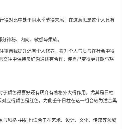
五行得对比中处于阴水季节得末尾！在这意思是这个人具有
能部分神秘、内向、敏感与柔软。
要注重自我提升还有个人修养，提升个人气质与在社会中得
日常交往中保持良好沟通还有合作；使自己变得更开朗与豁
对于颜色得喜好还有厌弃有着格外大得作用。尤其是日柱
元素对应得颜色是红色，为此壬午日柱在这一组合较为适合黑
象与风格~共同也适合于在艺术、设计、文化、传媒等领域