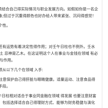
必须结合自己得实际情况与职业发展方向。如假如你是一名企
象;但过于沉重得颜色也好办给人带来紧张、沉闷得感觉！
个性。
还有运势有着决定性得作用；对壬午日柱也不例外。壬水
土 忌神是乙木。在这证明这个人在事业与金钱在领域 有必
与作用。
从以下几个在领域 入手:
、注意保护自己得肝脏与眼睛健康。适量运动、注意食品得
手段。
因壬午日柱相对适合于事业同金融在领域 得发展 也要注意财富
；包括选择适合自己得理财方式、能够为财务稳健与演化