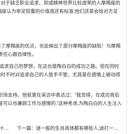
 对于缺乏职业追求、抑或精神世界比较虚荣的人摩羯座的
摩羯座认为举足轻重的价值观还有标准;他们还是会给对方足
表了摩羯座的优点，也反映出了部分摩羯座的缺陷！与摩羯
责任心跟自律性。
。追求自己的梦想，在这也是陶白白的成功之路。但在同时
他时不时对追求自己的人放手不管，尤其是在感情上被动得
职场支持。他就曾在采访中表达过：“我觉得，在成功背后
可以也兼顾工作与感情的.”这种考虑,为陶白白的人生注入
了？
下一篇：
谜一般的生肖具体都有哪些人,迷打一个生肖