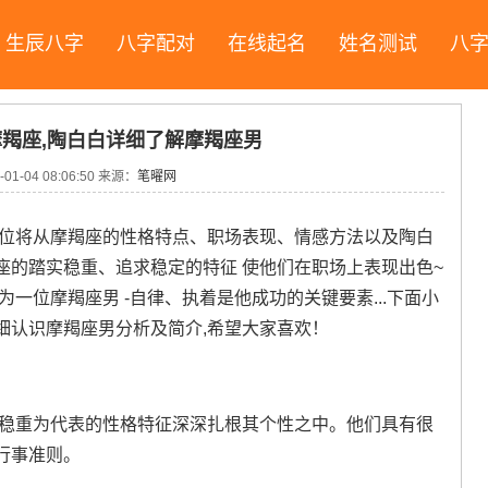
生辰八字
八字配对
在线起名
姓名测试
八
羯座,陶白白详细了解摩羯座男
-01-04 08:06:50
来源：
笔曜网
各位将从摩羯座的性格特点、职场表现、情感方法以及陶白
座的踏实稳重、追求稳定的特征 使他们在职场上表现出色~
一位摩羯座男 -自律、执着是他成功的关键要素...下面小
细认识摩羯座男分析及简介,希望大家喜欢！
、稳重为代表的性格特征深深扎根其个性之中。他们具有很
行事准则。