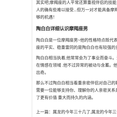
其实吧;摩羯座的人平常还算重视伴侣的技能
人的确有些难以接受...但万一对才能具备
够的机遇！
陶白白详细认识摩羯座男
陶白白是一位摩羯座男~他的性格特点既代
座的平实、稳重雷同的是陶白白也有较强的
陶白白相当执着,他常常会为了事业而奋斗
在情感在领域 .他不过异常的被动与含蓄。
出奇。
那么不过陶白白相当看重亲密伴侣对自己的
需要一位能够支持你、理解你的人亲密关系是
了更有价值 重大而持久的内涵。
上一篇：
属龙的今年三十几了,属龙的今年三十几