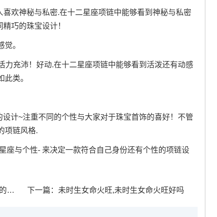
座的人喜欢神秘与私密.在十二星座项链中能够看到神秘与私密
序同精巧的珠宝设计！
感觉。
座的人活力充沛！好动.在十二星座项链中能够看到活泼还有动感
如此类。
趣的设计~注重不同的个性与大家对于珠宝首饰的喜好！不管
的项链风格.
星座与个性- 来决定一款符合自己身份还有个性的项链设
运气
下一篇：
未时生女命火旺,未时生女命火旺好吗