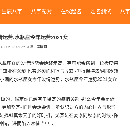
生辰八字
八字配对
在线起名
姓名测试
八
运势,水瓶座今年运势2021女
-01-06 13:09:25
来源：
笔曜网
~水瓶座女的爱情运势会始终走高，有可能会遇到一位极度特
与事业在领域 也有必须的机遇与收获~但得保持清醒同冷静
小编的水瓶座女今年爱情运势，水瓶座今年运势2021女介
积极的。假定你已经有了稳定的感情关系 -那么今年会是继
细，更加坚定- 而且会想要进一步认识对方的内心世界与形形
也是找到真命天子的好时机，尤其是在夏季同秋季的时候 -你
情，进而陷入恋情当中...