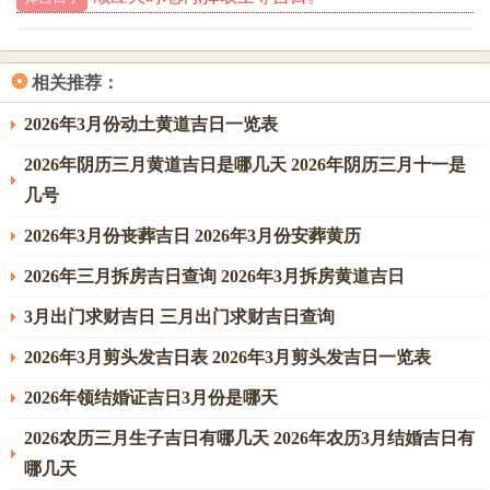
在这个阶段，家人与朋友理应尊重他们的选择，明确帮助他
们解决遇到的挑战~而且也注重为他们提供部分安全感同情感
❂
相关推荐：
支持。
2026年3月份动土黄道吉日一览表
属虎的老年阶段
2026年阴历三月黄道吉日是哪几天 2026年阴历三月十一是
通过属虎的老年阶段出生于1938年、1950年、1962年等属虎
几号
年份；是一个富有智慧、宽容、和善的阶段。在这个阶段，
他们习性上会回顾自己的人生经历；意识到人生的价值与有
2026年3月份丧葬吉日 2026年3月份安葬黄历
价值 ，而且转化为对后代的关注同爱。
2026年三月拆房吉日查询 2026年3月拆房黄道吉日
属虎的老年人普通有着非常成熟、难忘的见解;能够为自己跟
3月出门求财吉日 三月出门求财吉日查询
家人提供核心的支持与指导。他们也有着强烈的社会责任感
2026年3月剪头发吉日表 2026年3月剪头发吉日一览表
与公益意识- 经常参加部分志愿者与公益活动...
2026年领结婚证吉日3月份是哪天
...开外在这个阶段，家人与社会需要像他们相同，注重关注
老年人的情感需求与社会价值~帮助他们在在这一阶段过的舒
2026农历三月生子吉日有哪几天 2026年农历3月结婚吉日有
适与快乐。
哪几天