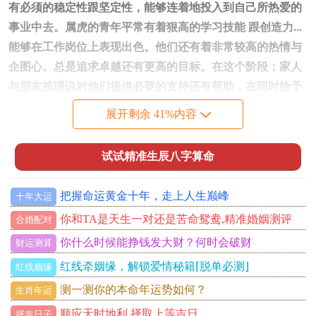
有必须的稳定性跟坚定性，能够连着地投入到自己所热爱的
事业中去。属虎的青年平常有着狠高的学习技能 跟创造力...
能够在工作岗位上表现出色。他们还有着非常较高的热情与
企图心。总是追求卓越还有更高的目标。在这个阶段；家人
与朋友按理说对他们提供必要的支持还有帮助，在同时给予
必须的自由度还有空间 让他们能够充分发挥自己的才华跟创
展开剩余 41%内容
造力.
属虎的成年阶段
当属虎的成年阶段出生于1950年、1962年、1974年等属虎年
试试精准生辰八字算命
份，是一个成熟、果断、理智的阶段。在这个阶段、他们通
常对自己有着清晰的认识 知道自己想要的是什么并为之奋
把握命运黄金十年，走上人生巅峰
十年大运
斗。
你和TA是天生一对还是苦命鸳鸯,精准婚姻测评
合婚配对
你什么时候能挣钱发大财？何时会破财
财运测算
属虎的成年人通常极其有责任心;勇于承担风险并追求事业成
红线牵姻缘，解锁爱情秘籍⌈脱单必测⌋
红线姻缘
功。他们也能够保持强烈的创造力与灵活性，适应不同的环
测一测你的本命年运势如何？
生肖年运
境与工作要求。
顺应天时地利,择取上等吉日。
择吉日子