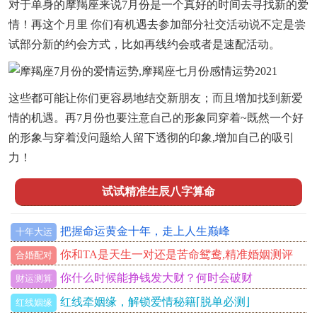
对于单身的摩羯座来说7月份是一个真好的时间去寻找新的爱
情！再这个月里 你们有机遇去参加部分社交活动说不定是尝
试部分新的约会方式，比如再线约会或者是速配活动。
这些都可能让你们更容易地结交新朋友；而且增加找到新爱
情的机遇。再7月份也要注意自己的形象同穿着~既然一个好
的形象与穿着没问题给人留下透彻的印象,增加自己的吸引
力！
试试精准生辰八字算命
把握命运黄金十年，走上人生巅峰
十年大运
你和TA是天生一对还是苦命鸳鸯,精准婚姻测评
合婚配对
你什么时候能挣钱发大财？何时会破财
财运测算
红线牵姻缘，解锁爱情秘籍⌈脱单必测⌋
红线姻缘