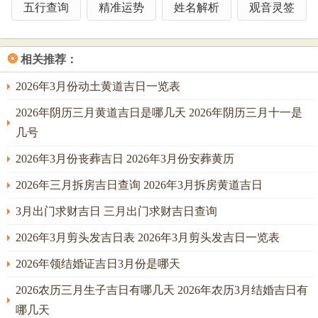
支土木交战，木旺则火易燥，伤金耗水，故需庚辛金制衡，
五行查询
精准运势
姓名解析
观音灵签
即开灶时用金属器具，可转危为安。在流年互动上乙巳年木
火助寅木，若日支再逢午火，则午午自刑，容易有家宅不
❂
相关推荐：
宁；然若调候得宜，如灶位向南方，则火土相生，反可成财
运亨通之局。常有命主于此年忽略刑害，故尤须留意吉时选
2026年3月份动土黄道吉日一览表
择，若想引财入库，即于巳时开火，并避申方动作。
2026年阴历三月黄道吉日是哪几天 2026年阴历三月十一是
其他吉日简要述评
几号
丙戌日主火土相生，土旺生金，故宜开灶旺偏财；然戌土藏
2026年3月份丧葬吉日 2026年3月份安葬黄历
火，若流月丁亥水克，则易有反复。是宜开灶、移徙、求
2026年三月拆房吉日查询 2026年3月拆房黄道吉日
医，忌祭祀、开市，因祭祀主祖先不佑，开市易逢破财。冲
3月出门求财吉日 三月出门求财吉日查询
煞属龙之人因辰龙与戌狗相冲，主健康小恙，宜避之则安。
吉时为午时与酉时午时火旺，主财运高涨；酉时金气，助财
2026年3月剪头发吉日表 2026年3月剪头发吉日一览表
星稳固。分析云：丙戌日火土过旺，需壬癸水润局，即开灶
2026年领结婚证吉日3月份是哪天
时辅以水元素，可防燥火伤身。丁亥日主火水相济，若灶位
2026农历三月生子吉日有哪几天 2026年农历3月结婚吉日有
向东方，则木通水火，主财运顺遂；然亥水克火，容易有意
哪几天
外破耗，故需择吉时而行。是宜开灶、会友、修心，忌远