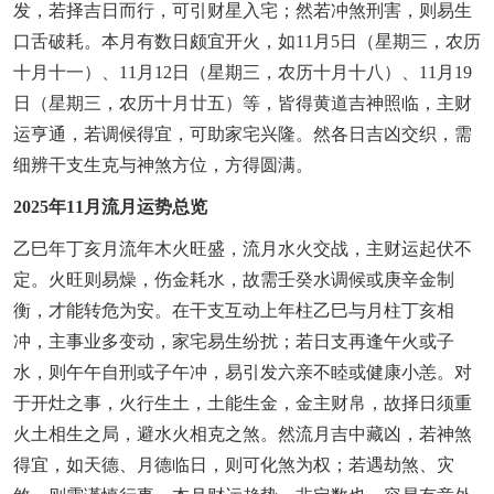
发，若择吉日而行，可引财星入宅；然若冲煞刑害，则易生
口舌破耗。本月有数日颇宜开火，如11月5日（星期三，农历
十月十一）、11月12日（星期三，农历十月十八）、11月19
日（星期三，农历十月廿五）等，皆得黄道吉神照临，主财
运亨通，若调候得宜，可助家宅兴隆。然各日吉凶交织，需
细辨干支生克与神煞方位，方得圆满。
2025年11月流月运势总览
乙巳年丁亥月流年木火旺盛，流月水火交战，主财运起伏不
定。火旺则易燥，伤金耗水，故需壬癸水调候或庚辛金制
衡，才能转危为安。在干支互动上年柱乙巳与月柱丁亥相
冲，主事业多变动，家宅易生纷扰；若日支再逢午火或子
水，则午午自刑或子午冲，易引发六亲不睦或健康小恙。对
于开灶之事，火行生土，土能生金，金主财帛，故择日须重
火土相生之局，避水火相克之煞。然流月吉中藏凶，若神煞
得宜，如天德、月德临日，则可化煞为权；若遇劫煞、灾