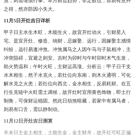
煞，则需谨慎行事。本月财运趋势，非定数也，容易有意外
之得，然亦防因小失大。
11月5日开灶吉日详析
甲子日主水生木旺，木能生火，故宜开灶动火，引财星入
宅。是宜开灶、修造、纳财，忌嫁娶、远行，因嫁娶主感情
纠纷，远行易逢冲煞。冲煞属马之人因午马与子鼠相冲，主
冲突阻碍，宜避之则安。吉时为卯时与午时卯时木气生发，
助火势温和；午时火旺，主财运高涨。分析云：甲子日干支
水木相生，然子水克火，若灶位向东南，则木火通明，可化
解水克之火患；若灶位向西北，金水相生，反易耗财。在五
行生克链中火旺需土调候，故开灶时宜用黄色饰物，即土行
制衡，可保财运稳固。然此日劫煞暗藏，若家中有属马者，
则易有口舌，需以静制动。
11月12日开灶吉日测算
辛未日主金土相生，土能生金，金主财帛，故开灶可旺正偏