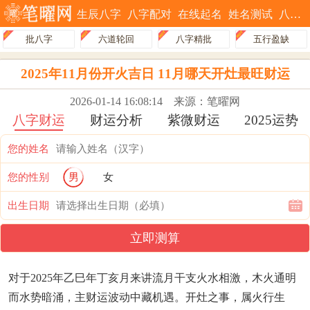
生辰八字
八字配对
在线起名
姓名测试
八字排盘
批八字
六道轮回
八字精批
五行盈缺
2025年11月份开火吉日 11月哪天开灶最旺财运
2026-01-14 16:08:14
来源：笔曜网
八字财运
财运分析
紫微财运
2025运势
您的姓名
您的性别
男
女
出生日期
立即测算
对于2025年乙巳年丁亥月来讲流月干支火水相激，木火通明
而水势暗涌，主财运波动中藏机遇。开灶之事，属火行生