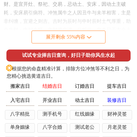
财。是宜开灶、祭祀、交易，忌动土、安床，因动土主破
耗，安床易引病符。冲煞属牛之人因丑牛与未羊相害，主是
非纠缠，宜避之则吉。吉时为辰时与申时辰时土气厚重，助
金生财；申时金旺，主财源广进。分析云：辛未日干支金土
展开剩余 55%内容
相生，然未土藏火，火生土则财运通达；若流年乙巳木火助
势，则火过旺易伤金，需壬癸水调候，即开灶时放置水盆或
试试专业择吉日查询，好日子助你风生水起
黑色物件，可平衡五行。在神煞上此日得天德星照临，主贵
人相助，然若灶位冲太岁方位，则反可引小人是非。对于命
❂
根据您的命盘精准计算，排除方位冲煞等不利之日，为
主来讲若想化解冲害，即择吉时而行，并避丑方动作。
您精心挑选黄道吉日。
11月19日开灶吉日辩证
搬家吉日
结婚吉日
订婚吉日
提车吉日
戊寅日主土木相克，然木能生火，火主财运，故开灶可引动
入宅吉日
开业吉日
动土吉日
装修吉日
财库。是宜开灶、入学、祈福，忌嫁娶、破土，因嫁娶主感
情不稳，破土易犯地煞。冲煞属猴之人因申猴与寅虎相冲，
八字精批
测手机号
红线姻缘
财神灵签
主事业阻碍，宜静不宜动。吉时为巳时与戌时巳时火气初
单身姻缘
八字合婚
测试老公
月老灵签
升，主财运萌芽；戌时土旺，助火生金。分析云：戊寅日干