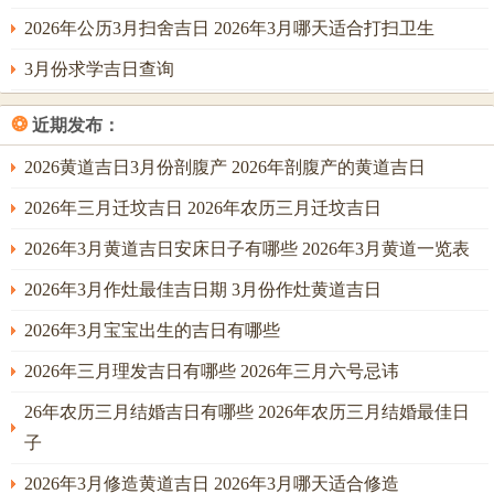
行、动土，冲煞属蛇之人吉时为卯时与未时。在五行链中火
2026年公历3月扫舍吉日 2026年3月哪天适合打扫卫生
水交战需土调候，即用黄色布饰化解，可保家宅平安。对于
3月份求学吉日查询
命主来讲若想求财顺利，即避冲煞方位，并依五行生克择日
而动。
❂
近期发布：
2026黄道吉日3月份剖腹产 2026年剖腹产的黄道吉日
开灶吉日综合建议
2026年三月迁坟吉日 2026年农历三月迁坟吉日
对求财者来讲若择吉日开灶，则需重火土金相生之局，避水
2026年3月黄道吉日安床日子有哪些 2026年3月黄道一览表
火相克之煞。在流月运势中乙巳年木火旺盛，易引动财星，
2026年3月作灶最佳吉日期 3月份作灶黄道吉日
然丁亥月水火不调，故开灶宜选火旺之日，辅以水金制衡。
2026年3月宝宝出生的吉日有哪些
若灶位向东南或南方，则木火通明，主财运亨通；若向北
方，则水克火，容易有破财之忧。在神煞测算上天德、月德
2026年三月理发吉日有哪些 2026年三月六号忌讳
临日可化煞为吉，劫煞、灾煞则需谨慎。对于属相冲害，即
26年农历三月结婚吉日有哪些 2026年农历三月结婚最佳日
用相生之物化解，如属马者冲子日，则用木饰通关。趋势非
子
定数也，若调候得宜，则可转危为安；然若忽略五行，反可
2026年3月修造黄道吉日 2026年3月哪天适合修造
引祸端。常有命主于此类日得财，亦防因骄致败，故需以谦