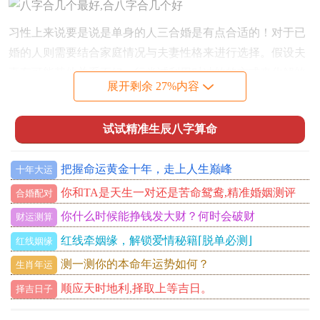
习性上来说要是说是单身的人三合婚是有点合适的！对于已
婚的人则需要结合家庭情况与夫妻性格来进行选择。假设夫
妻有可能其他关系不好，行尝试利用对冲煞的方式来化解煞
展开剩余 27%内容
气。
假如得改善财运理论上身体状况；则需要依据具体情况选择
试试精准生辰八字算命
适合的组合方式.
【4、合八字合几个好】
把握命运黄金十年，走上人生巅峰
十年大运
你和TA是天生一对还是苦命鸳鸯,精准婚姻测评
合八字合几个好也是有需要我们进行详细思考的问题.在选择
合婚配对
合八字之前~咱们需要先认识自己的八字命盘同五行属性；
你什么时候能挣钱发大财？何时会破财
财运测算
然后依据自己的实际情况来选择合适的八字组合方式。
红线牵姻缘，解锁爱情秘籍⌈脱单必测⌋
红线姻缘
譬如要是…那么各位需要改善事业运~能选择合适的合作伙
测一测你的本命年运势如何？
生肖年运
伴或者合作方,并依据相关的生肖同五行属性进行选择.当…时
顺应天时地利,择取上等吉日。
择吉日子
需要改善财运，则可能选择贵人大约通过对冲煞的方式化解