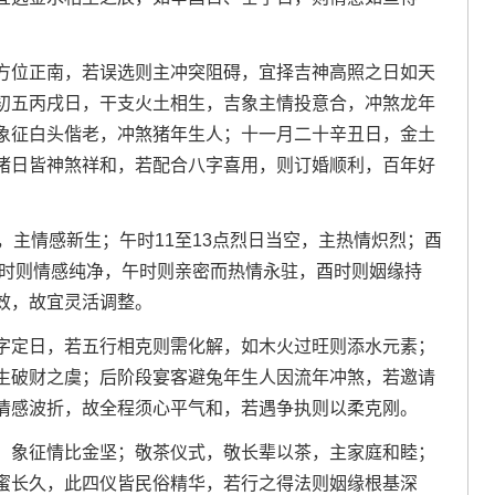
方位正南，若误选则主冲突阻碍，宜择吉神高照之日如天
初五丙戌日，干支火土相生，吉象主情投意合，冲煞龙年
象征白头偕老，冲煞猪年生人；十一月二十辛丑日，金土
诸日皆神煞祥和，若配合八字喜用，则订婚顺利，百年好
，主情感新生；午时11至13点烈日当空，主热情炽烈；酉
卯时则情感纯净，午时则亲密而热情永驻，酉时则姻缘持
效，故宜灵活调整。
字定日，若五行相克则需化解，如木火过旺则添水元素；
生破财之虞；后阶段宴客避兔年生人因流年冲煞，若邀请
情感波折，故全程须心平气和，若遇争执则以柔克刚。
，象征情比金坚；敬茶仪式，敬长辈以茶，主家庭和睦；
蜜长久，此四仪皆民俗精华，若行之得法则姻缘根基深