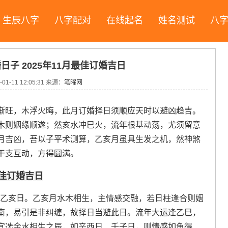
生辰八字
八字配对
在线起名
姓名测试
八
婚日子 2025年11月最佳订婚吉日
-01-11 12:05:31
来源：
笔曜网
渐旺，木浮火晦，此月订婚择日须顺应天时以避凶趋吉。
木则姻缘顺遂；然亥水冲巳火，流年根基动荡，尤须留意
月吉凶，吾以子平术测算，乙亥月虽具生发之机，然神煞
干支互动，方得圆满。
月最佳订婚吉日
日为乙亥日。乙亥月水木相生，主情感交融，若日柱逢合则姻
南，易引是非纠缠，故择日当避此日。流年大运逢乙巳，
宜选金水相生之辰，如辛酉日、壬子日，则情感如鱼得