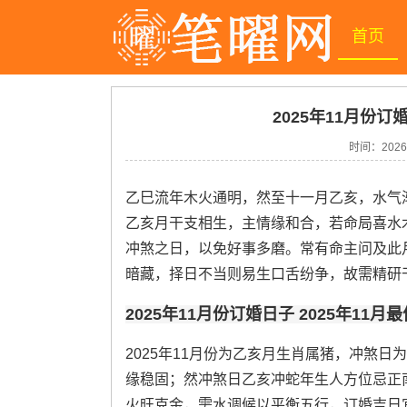
首页
2025年11月份订
时间：
2026
乙巳流年木火通明，然至十一月乙亥，水气
乙亥月干支相生，主情缘和合，若命局喜水
冲煞之日，以免好事多磨。常有命主问及此
暗藏，择日不当则易生口舌纷争，故需精研
2025年11月份订婚日子 2025年11
2025年11月份为乙亥月生肖属猪，冲煞
缘稳固；然冲煞日乙亥冲蛇年生人方位忌正
火旺克金，需水调候以平衡五行，订婚吉日