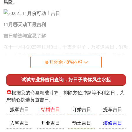
昌隆。
11月哪天动工最吉利
吉日精选与宜忌了解
在十一月中2025年11月3日，干支为甲子，乃黄道吉日，宜动
土，主子水润下，生甲木，主开工顺利，家宅兴旺，若生肖
展开剩余 48%内容
属马则冲煞，主冲突阻碍，宜避之则安。甲子年测算，子水
冲午火，若日支为午则易有变动，故需稳中求进。另有2025
试试专业择吉日查询，好日子助你风生水起
年11月8日，干支为己巳，天德合日，宜动土，则火土相生，
主财运亨通，然巳火旺，若命局水弱则需补水调候，即放置
❂
根据您的命盘精准计算，排除方位冲煞等不利之日，为
水元素物品以平衡五行。及至2025年11月12日，干支为癸
您精心挑选黄道吉日。
酉，月德临，宜动土，主金水相生，事业有成，但酉金克
搬家吉日
结婚吉日
订婚吉日
提车吉日
木，若日支为卯则六冲，容易有口舌，故宜择吉时开工。
2025年11月20日，干支为辛巳，黄道吉日，宜动土，主火土
入宅吉日
开业吉日
动土吉日
装修吉日
旺相，家宅安宁，然辛金受火克，若命主金弱则需防破财，