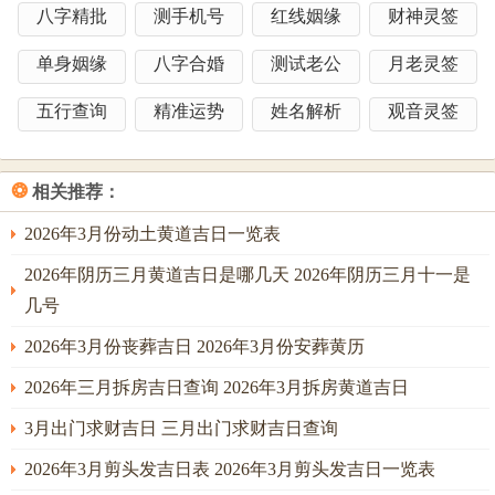
八字精批
测手机号
红线姻缘
财神灵签
即用土元素化解。2025年11月25日，干支为丙戌，天乙贵人
临，宜动土，则火生土，主福禄双全，但戌土燥，若水弱则
单身姻缘
八字合婚
测试老公
月老灵签
需润泽，常有命主于此日动工，得贵人扶助，然尤须留意冲
五行查询
精准运势
姓名解析
观音灵签
煞方位，以保万全。在神煞测算中这些日子天德月德主吉
庆，若动土则事业顺遂，但五黄煞若临，则易有意外，即需
用金属物品化解，如悬挂铜铃。子平术析之，木旺生火，火
❂
相关推荐：
炎克金，需水调候以平衡，故吉日多选水旺之时则五行流
2026年3月份动土黄道吉日一览表
通，家运昌盛。
2026年阴历三月黄道吉日是哪几天 2026年阴历三月十一是
动工注意事项与化解之路
几号
对动工来讲若选吉日仍遇凶煞，如五黄星飞临东方，则易有
2026年3月份丧葬吉日 2026年3月份安葬黄历
意外阻碍，即需用金属物品化解，如悬挂铜铃或放置铜钱，
以金克木之势制衡。若想化解冲煞，即择吉时开工，避开凶
2026年三月拆房吉日查询 2026年3月拆房黄道吉日
时若生肖相冲，则宜请专业人士勘测方位。在动土过程中若
3月出门求财吉日 三月出门求财吉日查询
土气过旺，则木受克，即需绿色植物平衡五行，如摆放盆栽
2026年3月剪头发吉日表 2026年3月剪头发吉日一览表
以生木气。常有命主于此月动工，虽吉日选就，然忽视细节