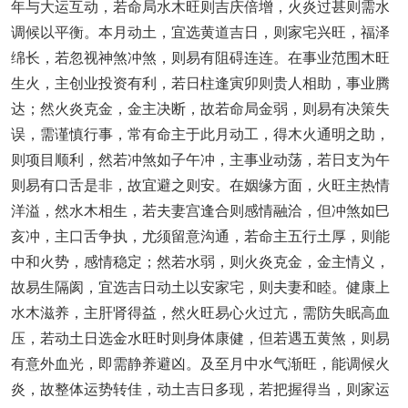
年与大运互动，若命局水木旺则吉庆倍增，火炎过甚则需水
调候以平衡。本月动土，宜选黄道吉日，则家宅兴旺，福泽
绵长，若忽视神煞冲煞，则易有阻碍连连。在事业范围木旺
生火，主创业投资有利，若日柱逢寅卯则贵人相助，事业腾
达；然火炎克金，金主决断，故若命局金弱，则易有决策失
误，需谨慎行事，常有命主于此月动工，得木火通明之助，
则项目顺利，然若冲煞如子午冲，主事业动荡，若日支为午
则易有口舌是非，故宜避之则安。在姻缘方面，火旺主热情
洋溢，然水木相生，若夫妻宫逢合则感情融洽，但冲煞如巳
亥冲，主口舌争执，尤须留意沟通，若命主五行土厚，则能
中和火势，感情稳定；然若水弱，则火炎克金，金主情义，
故易生隔阂，宜选吉日动土以安家宅，则夫妻和睦。健康上
水木滋养，主肝肾得益，然火旺易心火过亢，需防失眠高血
压，若动土日选金水旺时则身体康健，但若遇五黄煞，则易
有意外血光，即需静养避凶。及至月中水气渐旺，能调候火
炎，故整体运势转佳，动土吉日多现，若把握得当，则家运