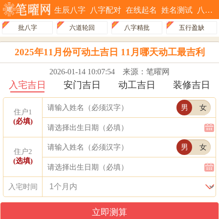
生辰八字
八字配对
在线起名
姓名测试
八字排盘
批八字
六道轮回
八字精批
五行盈缺
2025年11月份可动土吉日 11月哪天动工最吉利
2026-01-14 10:07:54
来源：笔曜网
入宅吉日
安门吉日
动工吉日
装修吉日
男
女
住户1
(必填)
男
女
住户2
(选填)
入宅时间
立即测算