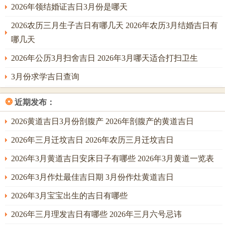
则功亏一篑，故宜在开工前净宅祈福，则邪祟不侵。若命局
2026年领结婚证吉日3月份是哪天
火炎过甚，则动土易引发口舌，即需用水元素调候，如设置
2026农历三月生子吉日有哪几天 2026年农历3月结婚吉日有
鱼缸或流水景观，以水克火之势安宅。在流年大运中乙巳年
哪几天
木火旺，若动土日选金水相生之时则事业腾达，但若遇岁
2026年公历3月扫舍吉日 2026年3月哪天适合打扫卫生
破，则需延迟工程，以避不吉。对生肖属蛇者来讲若动土日
逢巳亥冲，则主家宅不宁，即需用土元素中和，如放置陶瓷
3月份求学吉日查询
器物。若想化解健康隐患，即避免在火旺日动土，若已选则
❂
近期发布：
需补水平衡，常有命主于此日动工，虽得吉神护佑，然五行
失调则身体受累，故宜注重养生。及至月末，水气渐衰，若
2026黄道吉日3月份剖腹产 2026年剖腹产的黄道吉日
动土则需加强金水之力，以确保长久安宁。
2026年三月迁坟吉日 2026年农历三月迁坟吉日
2026年3月黄道吉日安床日子有哪些 2026年3月黄道一览表
2026年3月作灶最佳吉日期 3月份作灶黄道吉日
2026年3月宝宝出生的吉日有哪些
2026年三月理发吉日有哪些 2026年三月六号忌讳