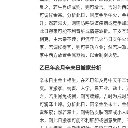
反之，若生肖虎或狗，则可增吉。吉时为酉
可调候金寒。分析此日，因庚金坐午火，金
升；然若忌火，则需防呼吸道疾病或竞争加
此日搬家可能不利肾脏或情感波折。干支互
相克，主六亲不睦；但流年巳火与日支午火
家，若调候得宜，则可建功立业；然若冲煞
家中西方放置金属器物，以金制衡火势。
乙巳年亥月辛未日搬家分析
辛未日主金土相生，在乙巳年亥月中天干辛
变。宜搬家、纳畜、入学，忌开业、动土、
之，若生肖兔或猪，则可缓解。吉时为戌时
可润泽土燥。分析此日，因辛金坐未土，金
富积累；然若忌土，则需防皮肤问题或小人
木，则此日搬家可能不利肝胆或创意受阻。