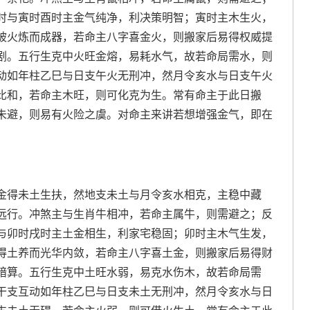
时与寅时酉时主金气纯净，利决策明智；寅时主木生火，
被火炼而成器，若命主八字喜金火，则搬家后易得权威提
剧。五行生克中火旺金熔，易耗水气，故若命局需水，则
动如年柱乙巳与日支午火无刑冲，然月令亥水与日支午火
比和，若命主木旺，则可化克为生。常有命主于此日搬
未避，则易有火险之虞。对命主来讲若想增强金气，即在
金得未土生扶，然地支未土与月令亥水相克，主稳中藏
远行。冲煞主与生肖牛相冲，若命主属牛，则需避之；反
与卯时戌时主土金相生，利家宅稳固；卯时主木气生发，
得土养而光华内敛，若命主八字喜土金，则搬家后易得财
暗算。五行生克中土旺水弱，易克水伤木，故若命局需
干支互动如年柱乙巳与日支未土无刑冲，然月令亥水与日