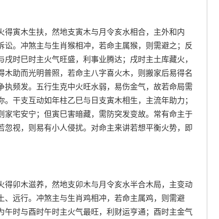
火得寅木生扶，然地支寅木与月令亥水相合，主外和内
诉讼。冲煞主与生肖猴相冲，若命主属猴，则需避之；反
与戌时巳时主火气旺盛，利事业腾达；戌时主土库藏火，
得木助而光明普照，若命主八字喜火木，则搬家后易得名
争执频发。五行生克中火旺水弱，易伤金气，故若命局需
你。干支互动如年柱乙巳与日支寅木相生，主流年助力；
则家宅安宁；但寅巳害暗藏，需防突发变故。常有命主于
若忽视，则易有小人侵扰。对命主来讲若想平衡火势，即
火得卯木滋养，然地支卯木与月令亥水半合木局，主变动
土、远行。冲煞主与生肖鸡相冲，若命主属鸡，则需避
为午时与酉时午时主火气最旺，利财运亨通；酉时主金气