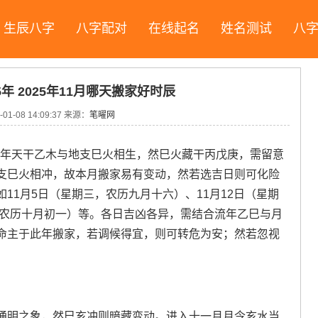
生辰八字
八字配对
在线起名
姓名测试
八
5年 2025年11月哪天搬家好时辰
-01-08 14:09:37
来源：
笔曜网
中流年天干乙木与地支巳火相生，然巳火藏干丙戊庚，需留意
支巳火相冲，故本月搬家易有变动，然若选吉日则可化险
11月5日（星期三，农历九月十六）、11月12日（星期
，农历十月初一）等。各日吉凶各异，需结合流年乙巳与月
命主于此年搬家，若调候得宜，则可转危为安；然若忽视
通明之象，然巳亥冲则暗藏变动。进入十一月月令亥水当