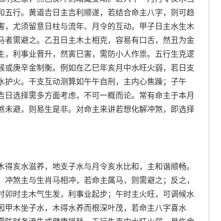
和五行。黄道吉日主吉利顺遂，若结合命主八字，则可趋
害，尤须留意日柱与流年、月令的互动。甲子日主水生木
马者需避之。乙丑日主木土相克，容易有口舌，然丑为金
生，利事业晋升，然寅巳害，需防小人作祟。五行生克逻
候或庚辛金制衡。例如在乙巳年亥月中水旺火弱，若日支
水护火。干支互动测算如午午自刑，主内心焦躁；子午
吉日选择需多方面考虑，不可一概而论。常有命主于本月
煞未避，则易生是非。对命主来讲若想化解冲煞，即选择
木得亥水滋养，地支子水与月令亥水比和，主和谐顺畅。
。冲煞主与生肖马相冲，若命主属马，则需避之；反之，
时卯时主木气生发，利事业起步；午时主火旺，可调候水
因甲木坐子水，木得水养而根深叶茂，若命主八字喜水