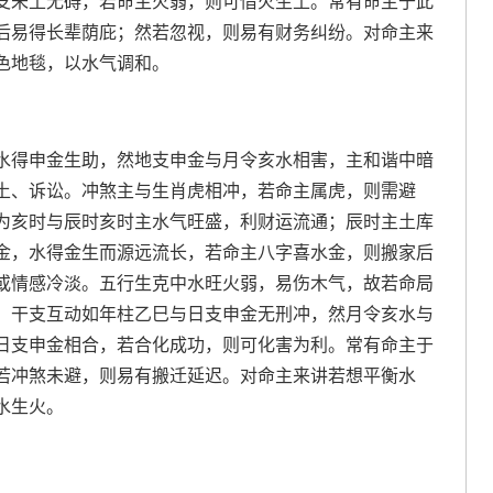
支未土无碍，若命主火弱，则可借火生土。常有命主于此
后易得长辈荫庇；然若忽视，则易有财务纠纷。对命主来
色地毯，以水气调和。
水得申金生助，然地支申金与月令亥水相害，主和谐中暗
土、诉讼。冲煞主与生肖虎相冲，若命主属虎，则需避
为亥时与辰时亥时主水气旺盛，利财运流通；辰时主土库
金，水得金生而源远流长，若命主八字喜水金，则搬家后
或情感冷淡。五行生克中水旺火弱，易伤木气，故若命局
。干支互动如年柱乙巳与日支申金无刑冲，然月令亥水与
日支申金相合，若合化成功，则可化害为利。常有命主于
若冲煞未避，则易有搬迁延迟。对命主来讲若想平衡水
水生火。