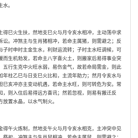
生水。
土得巳火生扶，然地支巳火与月令亥水相冲，主动荡中求
诉讼。冲煞主与生肖猪相冲，若命主属猪，则需避之；反
与子时申时主金生水，利财运流转；子时主水旺调候，可
暖而生机勃发，若命主八字喜火土，则搬家后易得事业突
。五行生克中火旺水弱，易伤金气，故若命局需金，则此
如年柱乙巳与日支巳火比和，主流年助力；然月令亥水与
但巳亥冲亦主变动机遇，若命主水旺，则可转危为安。常
和，则入住后易得远方喜讯；然若忽视，则易有搬迁反
方放置水晶，以水气制火。
金得午火炼制，然地支午火与月令亥水相克，主冲突中见
、祭祀。冲煞主与生肖鼠相冲，若命主属鼠，则需避之；