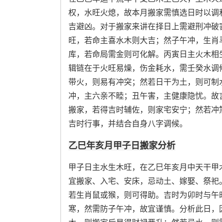
权，水旺火熄，故本月搬家需慎选日时以调
吉避凶。对于搬家来讲在择日上需避刑冲破
旺，若命主喜水木则大吉；然子午冲，生肖
库，若命局需金则可化解。丙寅日主火木相
辑链在于火旺易燥，伤金耗水，需壬癸水调
带火，则易有冲突；然若日干为土，则可制
冲，主六亲不睦；丑午害，主健康隐忧。故
搬家，若得吉时辅佐，则家宅安宁；然若冲
吉时行事，并结合自身八字调候。
乙巳年亥月甲子日搬家分析
甲子日主水生木旺，在乙巳年亥月中天干甲
宜搬家、入宅、安床，忌动土、嫁娶、祭祀
若生肖鼠或猴，则可得助。吉时为卯时与午
寒，然需防子午冲，故宜谨慎。分析此日，