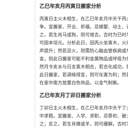
乙巳年亥月丙寅日搬家分析
丙寅日主火木相生，在乙巳年亥月中天干丙
争。宜搬家、开业、祈福，忌嫁娶、动土、
之，若生肖马或狗，则可增吉。吉时为巳时
可固本培元。分析此日，因丙火坐寅木，火
声提升；然若忌火，则需防心脑血管疾病或
金，则此日搬家可能不利金属物品或呼吸为
然月令亥水与日支寅木相合，若合化成功，
此日搬家，若调候得宜，则可化害为利；然
在家中南方放置白色饰品，以金气制衡。
乙巳年亥月丁卯日搬家分析
丁卯日主火木相生，在乙巳年亥月中天干丁
中求稳。宜搬家、入学、求职，忌祭祀、破
之；反之，若生肖猪或羊，则可缓解。吉时