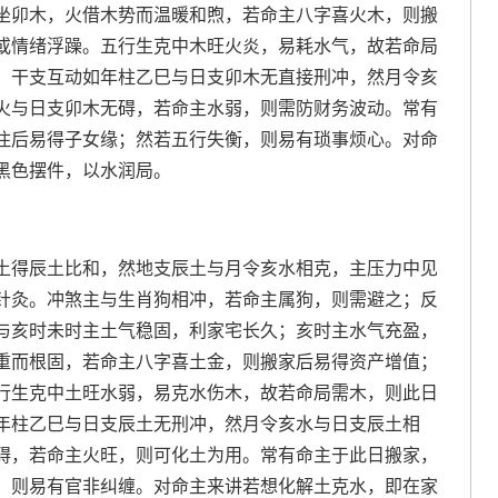
坐卯木，火借木势而温暖和煦，若命主八字喜火木，则搬
或情绪浮躁。五行生克中木旺火炎，易耗水气，故若命局
。干支互动如年柱乙巳与日支卯木无直接刑冲，然月令亥
火与日支卯木无碍，若命主水弱，则需防财务波动。常有
住后易得子女缘；然若五行失衡，则易有琐事烦心。对命
黑色摆件，以水润局。
土得辰土比和，然地支辰土与月令亥水相克，主压力中见
针灸。冲煞主与生肖狗相冲，若命主属狗，则需避之；反
与亥时未时主土气稳固，利家宅长久；亥时主水气充盈，
重而根固，若命主八字喜土金，则搬家后易得资产增值；
行生克中土旺水弱，易克水伤木，故若命局需木，则此日
年柱乙巳与日支辰土无刑冲，然月令亥水与日支辰土相
碍，若命主火旺，则可化土为用。常有命主于此日搬家，
，则易有官非纠缠。对命主来讲若想化解土克水，即在家