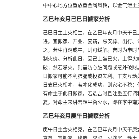
中中心地方位置放置金属风铃，以金气泄土
乙巳年亥月己巳日搬家分析
己巳日主土火相生，在乙巳年亥月中天干己
进。宜搬家、开业、宴请，忌安葬、出行、
之，若生肖鸡或牛，则可缓解。吉时为申时
制火炎。分析此日，因己土坐巳火，土得火
破；然若忌火，则需防心脏问题或意外破财
日搬家可能不利肺腑或投资失利。干支互动
日支巳火相冲，若冲化成功，则家宅不稳；
有命主于此日搬家，若选吉时且注重五行调
复。对命主来讲若想平衡火水，即在家中南
乙巳年亥月庚午日搬家分析
庚午日主金火相克，在乙巳年亥月中天干庚
真章。宜搬家、修造、求职，忌嫁娶、动土