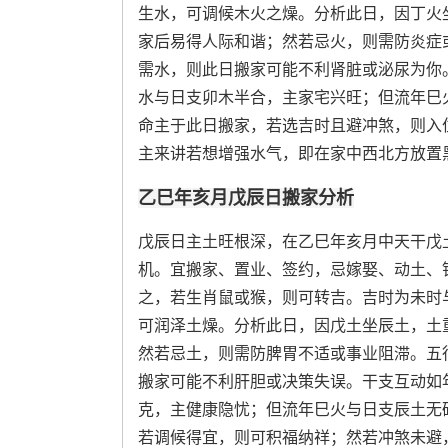
生水，可调候木火之燥。分析此日，因丁火
家后易得人际和谐；然若忌火，则需防炎症
需水，则此日搬家可能不利肾脏或泌尿为你
水与日支卯木半合，主家宅兴旺；但流年巳
命主于此日搬家，若选吉时且避冲煞，则入
主来讲若想增强水气，即在家中西北方放置
乙巳年亥月戊辰日搬家分析
戊辰日主土旺根深，在乙巳年亥月中天干戊
机。宜搬家、置业、签约，忌嫁娶、动土、
之，若生肖鼠或猴，则可转吉。吉时为未时
可润泽土燥。分析此日，因戊土坐辰土，土
然若忌土，则需防脾胃不适或事业阻滞。五
搬家可能不利肝胆或决策失误。干支互动如
克，主健康隐忧；但流年巳火与日支辰土无
若调候得宜，则可积福纳祥；然若冲煞未避