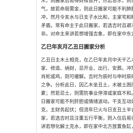
木，则搬家后易得财禄晋升；然若忌水，则
气，故若命局需金，则此日搬家可能不利肺
冲，然月令亥水与日支子水比和，主家宅和
矛盾。常有命主于此日搬家，若选吉时且避
非。对命主来讲若想增强吉象，即在家中东
乙巳年亥月乙丑日搬家分析
乙丑日主木土相克，在乙巳年亥月中天干乙
家、修造、纳财，忌开业、出行、安葬。冲
肖蛇或鸡，则可缓解。吉时为辰时与申时辰
之争。分析此日，因乙木坐丑土，木被土困
累；然若忌土，则需防事业停滞或家庭不和
日搬家可能不利肝胆或情绪波动。干支互动
克，主财务起伏；但流年巳火与日支丑土半
家，若选吉时且注重五行平衡，则入住后易
讲若想化解土克水，即在家中北方放置鱼缸