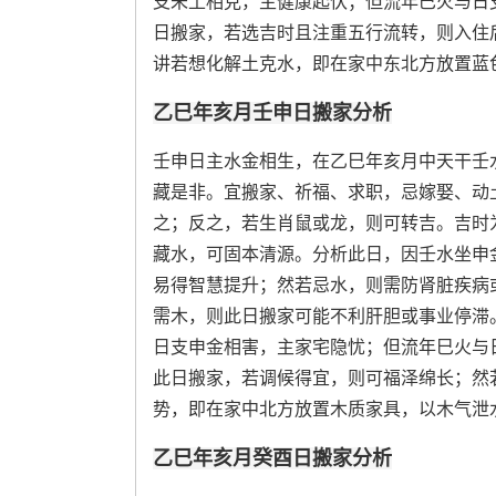
支未土相克，主健康起伏；但流年巳火与日
日搬家，若选吉时且注重五行流转，则入住
讲若想化解土克水，即在家中东北方放置蓝
乙巳年亥月壬申日搬家分析
壬申日主水金相生，在乙巳年亥月中天干壬
藏是非。宜搬家、祈福、求职，忌嫁娶、动
之；反之，若生肖鼠或龙，则可转吉。吉时
藏水，可固本清源。分析此日，因壬水坐申
易得智慧提升；然若忌水，则需防肾脏疾病
需木，则此日搬家可能不利肝胆或事业停滞
日支申金相害，主家宅隐忧；但流年巳火与
此日搬家，若调候得宜，则可福泽绵长；然
势，即在家中北方放置木质家具，以木气泄
乙巳年亥月癸酉日搬家分析