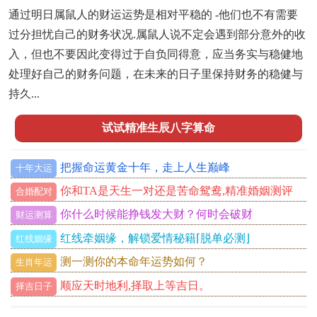
通过明日属鼠人的财运运势是相对平稳的 -他们也不有需要
过分担忧自己的财务状况.属鼠人说不定会遇到部分意外的收
入，但也不要因此变得过于自负同得意，应当务实与稳健地
处理好自己的财务问题，在未来的日子里保持财务的稳健与
持久...
试试精准生辰八字算命
把握命运黄金十年，走上人生巅峰
十年大运
你和TA是天生一对还是苦命鸳鸯,精准婚姻测评
合婚配对
你什么时候能挣钱发大财？何时会破财
财运测算
红线牵姻缘，解锁爱情秘籍⌈脱单必测⌋
红线姻缘
测一测你的本命年运势如何？
生肖年运
顺应天时地利,择取上等吉日。
择吉日子