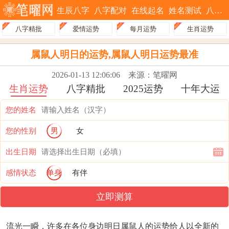
生辰八字
八字配对
在线起名
姓名测试
八字排盘
八字精批
爱情运势
每月运势
生肖运势
属鼠人明日的运势,属鼠人明日运势最准
2026-01-13 12:06:06
来源：笔曜网
生肖运势
八字精批
2025运势
十年大运
您的姓名
您的性别
男
女
出生日期
感情状态
单身
有伴
立即测算
流光一瞬，许多在各位身边明日属鼠人的运势给人以全新的