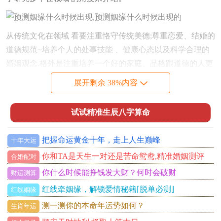
从传统文化在领域 看要注重恪守传统美德;尊重恋爱、结婚的
道德规范~培养个人的处事技能 、健康心态以及科学合理的
婚姻观念.格外是注重培养一个好的家庭、品格跟道德的人更
有助于 增加姻缘与缘分的概率。
展开剩余 38%内容
从现代社会在领域 看通过形形色色途径扩展人际交往的层次
还有形式- 在学校、工作、社交场合中增加交友机遇；在婚
试试精准生辰八字算命
恋交友活动中多选择部分有专业服务、平台信誉好、功能全
面的网站与平台，如滴滴交友、探探等。
把握命运黄金十年，走上人生巅峰
十年大运
从科学研究在领域 来看需认识各位生物学上的本能需要跟后
你和TA是天生一对还是苦命鸳鸯,精准婚姻测评
合婚配对
天的心理需求.我们的嗅觉、声音及肢体语言等会对人产生服
你什么时候能挣钱发大财？何时会破财
财运测算
从或拒绝感。科学家探究得出的判断复合性的指标:化学对嗅
红线牵姻缘，解锁爱情秘籍⌈脱单必测⌋
红线姻缘
觉的激发、面部比例、眼神交流、声音、肢体语言、共通
测一测你的本命年运势如何？
生肖年运
性。