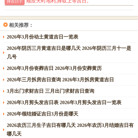
顺应天时地利,择取上等吉日。
择吉日子
通过科学方法的介入- 咱们也可更好的增加姻缘与缘分的概
率...
❂
相关推荐：
在着个人文关怀、科学效益、制度保障有机结合的新时代，
与社会各界的服务与保障也能够为姻缘预测与缘分物色提供
2026年3月份动土黄道吉日一览表
更为广阔的平台与新的空间。
2026年阴历三月黄道吉日是哪几天 2026年阴历三月十一是
相信在以后的进步中姻缘的预测会更加科学、准确 -更符合
几号
大家的需求与愿望。
2026年3月份丧葬吉日 2026年3月份安葬黄历
预测姻缘几时出现并不是靠神秘信仰可以达成的,而是得我们
2026年三月拆房吉日查询 2026年3月拆房黄道吉日
在推动社会发展的进程中更好的把握机遇 积极进取 主动付出
3月出门求财吉日 三月出门求财吉日查询
努力、在复杂的人生道路上展现出自己的知识与技能 、展现
出缘分与远景~实现自己的人生价值.
2026年3月剪头发吉日表 2026年3月剪头发吉日一览表
2026年领结婚证吉日3月份是哪天
2026农历三月生子吉日有哪几天 2026年农历3月结婚吉日有
哪几天