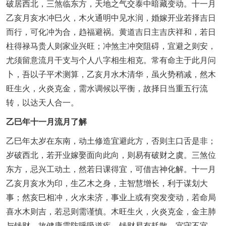
破居西北，三煞临东方，天地之气交泰中暗藏变动。十一月
乙亥月亥水冲巳火，木火通明中见水润，婚嫁开业若择吉日
而行，可化冲为合，趋福避祸。黄道吉日主吉庆祥和，若日
柱得禄马贵人则家业兴旺；冲煞主冲突阻碍，宜避之则安，
尤须留意流月干支与个人八字相生相克。常有命主于此月问
卜，吾以子平术测算，乙亥月水木清华，虽火势稍减，然木
旺生火，火炎克金，需水调候以平衡，故择日当重五行流
转，以达天人合一。
乙巳年十一月流月了解
乙巳年太岁在东南，动土修造宜避此方，否则主口舌是非；
岁破西北，若开业嫁娶面向此向，则易有破财之虞。三煞位
东方，忌兴工动土，然若日课得宜，可借吉神化解。十一月
乙亥月亥水为印，生乙木之身，主智慧增长，利于谋划大
事；然亥巳相冲，火水未济，事业上或有突发变动，若命局
喜水木则吉，若忌则需谨慎。木旺生火，火炎克金，金主肺
与钱财，故健康需防呼吸道疾，钱财易有耗散，宜守不宜