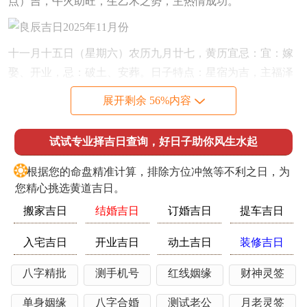
点）吉，午火助旺，生乙木之势，主热情成功。
十一月十五日（星期六）农历九月廿七，黄历宜忌：宜：嫁
娶、开业，忌：破土、安葬。日子特点：星宿为吉，主福泽
绵长，节气转换之际，水木相生，婚嫁开业可纳财招喜。注
展开剩余 56%内容
意事项：冲猪（属猪人避开）。时辰建议：未时（13-15点）
吉，未土藏火，平衡水势，主中庸安稳。
试试专业择吉日查询，好日子助你风生水起
十一月二十日（星期四）农历十月初四，黄历宜忌：宜：开
❂
根据您的命盘精准计算，排除方位冲煞等不利之日，为
业、嫁娶，忌：搬家、入宅。日子特点：节气小雪前后，天
您精心挑选黄道吉日。
地肃杀，然吉神护佑，主稳中求进，开业则财源广进，婚嫁
搬家吉日
结婚吉日
订婚吉日
提车吉日
则白头偕老。注意事项：冲龙（属龙人避开）。时辰建议：
申时（15-17点）吉，申金生水，润泽木火，主智慧通达。
入宅吉日
开业吉日
动土吉日
装修吉日
十一月二十五日（星期二）农历十月初九，黄历宜忌：宜：
八字精批
测手机号
红线姻缘
财神灵签
嫁娶、开业，忌：开市、动土。日子特点：吉神在位，主福
禄双全，星宿祥和，婚嫁开业可避凶星，家宅平安。注意事
单身姻缘
八字合婚
测试老公
月老灵签