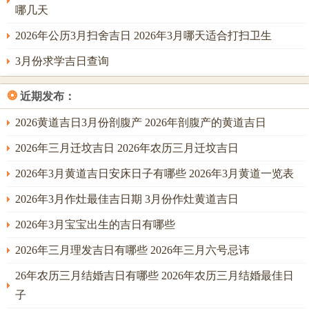
哪几天
门，主破财。流程要点：开业当日宜静心祈福，若日柱得
2026年公历3月扫舍吉日 2026年3月哪天适合打扫卫生
禄，则财源滚滚；然若煞星临门，则需以水物镇之。
3月份求学吉日查询
注意事项与化解建议
生肖适配：属虎者避开冲猴日，若日支为申则主事业动荡；
❂
近期发布：
属蛇、猪、虎、猴者犯太岁，流月冲克尤重，容易有口舌疾
2026黄道吉日3月份剖腹产 2026年剖腹产的黄道吉日
病。能量强化：动土用朱砂红纸，以火制金，则避煞安宅；
婚嫁用桃木梳，木主生发，则情缘稳固。人际协同：建议邀
2026年三月迁坟吉日 2026年农历三月迁坟吉日
请贵人属相参与，如属马者助火势，主合作顺利。后续仪
2026年3月黄道吉日安床日子有哪些 2026年3月黄道一览表
式：事件完成后的禁忌期说明，如安床后三日不外借物品，
2026年3月作灶最佳吉日期 3月份作灶黄道吉日
主家运不泄。对于犯太岁生肖，安放化解太岁：祥安阁联吉
锦袋，可置于东南太岁方，以锦袋纳吉，化解冲刑，则转危
2026年3月宝宝出生的吉日有哪些
为安。
2026年三月理发吉日有哪些 2026年三月六号忌讳
最佳吉日点评
26年农历三月结婚吉日有哪些 2026年农历三月结婚最佳日
子
建议优先选择十一月八日配合午时进行核心仪式，此日水火