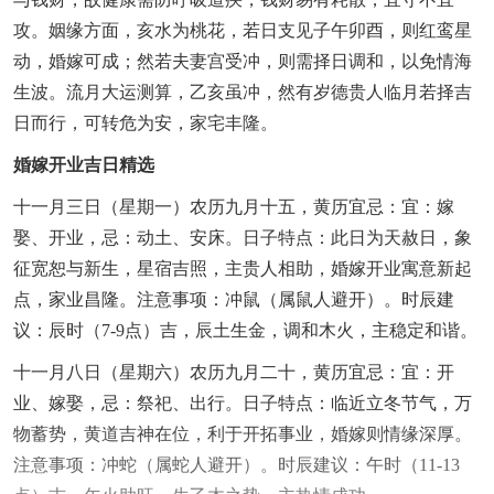
攻。姻缘方面，亥水为桃花，若日支见子午卯酉，则红鸾星
动，婚嫁可成；然若夫妻宫受冲，则需择日调和，以免情海
生波。流月大运测算，乙亥虽冲，然有岁德贵人临月若择吉
日而行，可转危为安，家宅丰隆。
婚嫁开业吉日精选
十一月三日（星期一）农历九月十五，黄历宜忌：宜：嫁
娶、开业，忌：动土、安床。日子特点：此日为天赦日，象
征宽恕与新生，星宿吉照，主贵人相助，婚嫁开业寓意新起
点，家业昌隆。注意事项：冲鼠（属鼠人避开）。时辰建
议：辰时（7-9点）吉，辰土生金，调和木火，主稳定和谐。
十一月八日（星期六）农历九月二十，黄历宜忌：宜：开
业、嫁娶，忌：祭祀、出行。日子特点：临近立冬节气，万
物蓄势，黄道吉神在位，利于开拓事业，婚嫁则情缘深厚。
注意事项：冲蛇（属蛇人避开）。时辰建议：午时（11-13