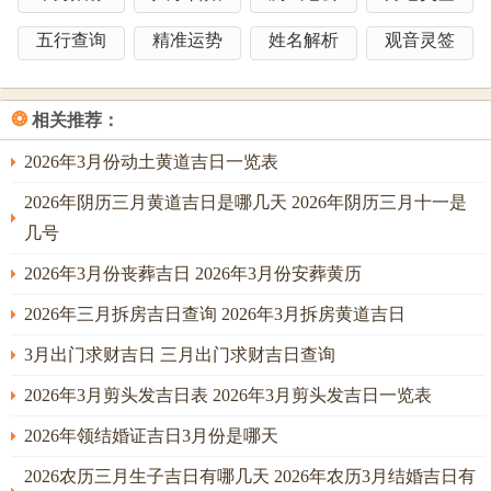
项：冲鸡（属鸡人避开）。时辰建议：酉时（17-19点）吉，
五行查询
精准运势
姓名解析
观音灵签
酉金合水，化解冲煞，主圆满收成。
婚嫁专项原则
❂
相关推荐：
婚嫁吉时搭配：辰时（7-9点）阳气上升时段，主生机勃发，
若新人八字喜木火，则更添吉庆。物品准备：龙凤烛象征阴
2026年3月份动土黄道吉日一览表
阳调和，合卺酒主夫妻同心，流程要点：新娘入门跨火盆，
2026年阴历三月黄道吉日是哪几天 2026年阴历三月十一是
以火驱邪，则家宅安宁。特殊禁忌：避开新人父母生辰，若
几号
冲克则主家庭不睦，尤须留意日支与生肖相刑，如子午冲，
2026年3月份丧葬吉日 2026年3月份安葬黄历
主口舌纷争。常有命主于此日问卜，若水火既济，则姻缘美
满；然若金木交战，则需择吉时化解。
2026年三月拆房吉日查询 2026年3月拆房黄道吉日
开业专项原则
3月出门求财吉日 三月出门求财吉日查询
2026年3月剪头发吉日表 2026年3月剪头发吉日一览表
开业吉时搭配：午时（11-13点）火旺生土，主财气旺盛，若
门向东南太岁方，则需避冲煞。仪式建议：门框悬挂红布或
2026年领结婚证吉日3月份是哪天
祥安阁五帝钱，以金生水，调和火势，则事业兴隆。避讳事
2026农历三月生子吉日有哪几天 2026年农历3月结婚吉日有
项：门位朝向与家主生肖相冲，若家主属虎，则忌申方开