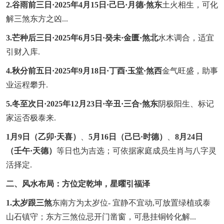
2.谷雨前三日·2025年4月15日·己巳·月德·煞东
土火相生，可化
解三煞东方之凶...
3.芒种后三日·2025年6月5日·癸未·金匮·煞北
水木调合，适宜
引财入库.
4.秋分前五日·2025年9月18日·丁酉·玉堂·煞西
金气旺盛，助事
业运程攀升.
5.冬至次日·2025年12月23日·辛丑·三合·煞东
阴极阳生、标记
家运否极泰来.
1月9日（乙卯·天喜）
、
5月16日（己巳·时德）
、
8月24日
（壬午·天德）
等日也为吉选；可依据家庭成员生肖与八字灵
活择定.
二、风水布局：方位定乾坤，星曜引福泽
1.太岁跟三煞
东南方为太岁位- 宜静不宜动,可放置绿植或泰
山石镇守；东方三煞位忌开门凿窗，可悬挂铜铃化解...