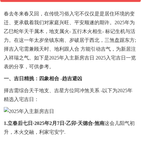
春去冬来春又回，在传统习俗入宅不仅仅是是居住环境的变
迁、更承载着我们对家庭兴旺、平安顺遂的期许。2025年为
乙巳蛇年天干属木，地支属火- 五行木火相生- 标记生机与活
力。在这一年太岁坐镇东南、岁破居于西北，三煞盘踞东方;
择吉入宅需兼顾天时、地利跟人合 方能引动吉气，为新居注
入祥瑞之气。如下是2025年入主新房吉日 2025入宅吉日一览
表的分享，可供参考。
一、吉日精挑：四象相合 -趋吉避凶
择吉需综合天干地支、吉星方位同冲煞关系 -以下为2025年
精选入宅吉日：
1.立春后七日·2025年2月7日·乙卯·天德合·煞南
这会儿阳气初
升，木火交融，利家宅安宁.