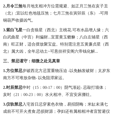
2.月令三煞
每月地支相冲方位需规避、如正月三煞在亥子丑
（北）;宜以红色地毯压煞；七月三煞在寅卯辰（东） -可用
铜葫芦收摄凶气。
3.紫白飞星
一白贪狼星（西北）主桃花.可布水晶增人缘；六
白武曲星（中宫）利偏财...宜置黄玉貔貅；八白左辅星（西
南）旺正财，适合摆放聚宝盆。特别需注意五黄廉贞星（西
北）属大凶，全年忌动土~可悬挂祥安阁六帝钱化解...
三、禁忌谨守：细微之处见真章
1.方位禁忌
岁破西北方忌置重物压迫 -以免触发破财；太岁东
南方不可堆放杂物- 以免阻滞家运。
2.时辰禁忌
申时（15：00-17：00）阴气渐起- 忌敲打墙体；
亥时（21：00-23：00）水火相冲、不宜安床挪灶。
3.仪轨禁忌
入宅首日忌穿素色衣物，易招阴晦；米缸未满七
成前不可开火煮食;恐损财源；孕妇还有属相相冲者宜暂避仪