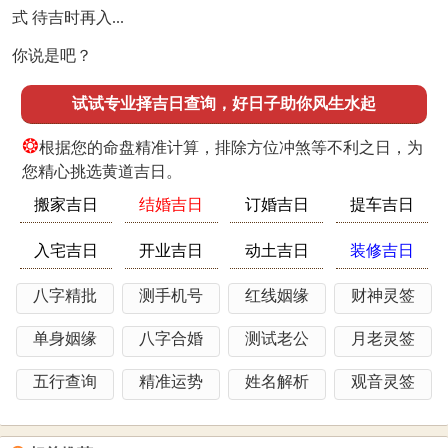
式 待吉时再入...
你说是吧？
试试专业择吉日查询，好日子助你风生水起
❂
根据您的命盘精准计算，排除方位冲煞等不利之日，为
您精心挑选黄道吉日。
搬家吉日
结婚吉日
订婚吉日
提车吉日
入宅吉日
开业吉日
动土吉日
装修吉日
八字精批
测手机号
红线姻缘
财神灵签
单身姻缘
八字合婚
测试老公
月老灵签
五行查询
精准运势
姓名解析
观音灵签