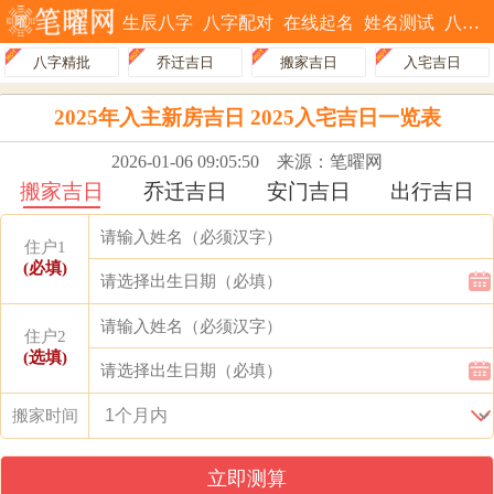
生辰八字
八字配对
在线起名
姓名测试
八字排盘
八字精批
乔迁吉日
搬家吉日
入宅吉日
2025年入主新房吉日 2025入宅吉日一览表
2026-01-06 09:05:50
来源：笔曜网
搬家吉日
乔迁吉日
安门吉日
出行吉日
住户1
(必填)
住户2
(选填)
搬家时间
立即测算