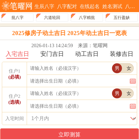
生辰八字
八字配对
在线起名
姓名测试
八字排盘
批八字
六道轮回
八字精批
五行盈缺
2025修房子动土吉日 2025年动土吉日一览表
2026-01-13 14:24:59
来源：笔曜网
入宅吉日
安门吉日
动工吉日
装修吉日
男
女
住户1
(必填)
男
女
住户2
(选填)
入宅时间
立即测算