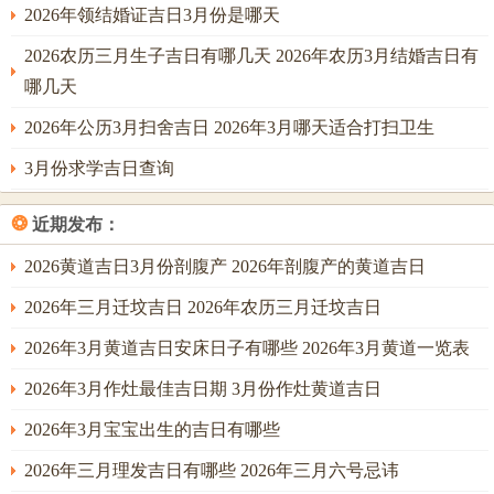
2.应急处理
若遇恶劣天气 -可用红伞遮盖祭坛并简化仪式~另
2026年领结婚证吉日3月份是哪天
择“偷修日”补办。
2026农历三月生子吉日有哪几天 2026年农历3月结婚吉日有
3.人员避忌
首日施工忌女性在场 施工团队中若有丧事者或孕
哪几天
妇需回避。
2026年公历3月扫舍吉日 2026年3月哪天适合打扫卫生
4.安全细节
动土工具需全新且用红布包裹，开工前三日家主
3月份求学吉日查询
宜斋戒沐浴。
吉日参考同灵活调整
❂
近期发布：
其实吧、家所列吉日考虑到传统历法推算~实际运用时需注
2026黄道吉日3月份剖腹产 2026年剖腹产的黄道吉日
意：
2026年三月迁坟吉日 2026年农历三月迁坟吉日
高层建筑优先选择“成日”“满日”（如5月18日、11月8日）
2026年3月黄道吉日安床日子有哪些 2026年3月黄道一览表
市政工程可采取“寅时焚香、辰时动土”平衡效率同传统
2026年3月作灶最佳吉日期 3月份作灶黄道吉日
突发的情况可咨询专业风水师调整方法
2026年3月宝宝出生的吉日有哪些
值此乙巳年新居营造之际,愿每位建设者都能顺天应时借吉日
2026年三月理发吉日有哪些 2026年三月六号忌讳
良辰筑牢家宅根基。当红绸飘动、夯声响起之时不但…还是