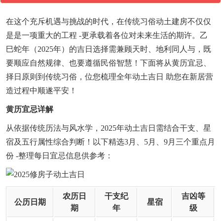
在这个充斥机遇与挑战的时代，在传统习俗动土建房不仅仅
是是一项重大的工程 -更承载着各位对未来生活的期许。乙
巳蛇年（2025年）的吉日选择需兼顾天时、地利同人与，既
要顺应自然规律、也要遵循民俗智慧！下面将从黄历宜忌、
择日原则到传统习俗，位您梳理全年动土吉日 助您在新居营
造过程中顺遂平安！
黄历宜忌详解
从依据传统历法与风水学，2025年动土吉日需结合干支、星
宿及五行属性综合判断！以下精选3月、5月、9月三个重点月
份 -整理每日宜忌信息供参考：
农历日
干支纪
吉凶等
公历日期
星宿
期
年
级