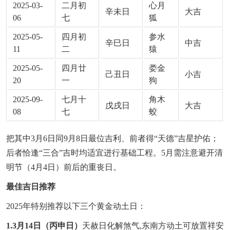
2025-03-
二月初
心月
辛未日
大吉
06
七
狐
2025-05-
四月初
参水
辛巳日
中吉
11
二
猿
2025-05-
四月廿
娄金
己丑日
小吉
20
一
狗
2025-09-
七月十
角木
戊戌日
大吉
08
七
蛟
把其中3月6日同9月8日最位吉利、前者得“天德”吉星护佑；
后者恰逢“三合”吉时均适宜进行基础工程。5月需注意避开清
明节（4月4日）前后的重丧日。
最佳吉日推荐
2025年特别推荐以下三个黄金动土日：
1.3月14日（丙申日）
天赦日化解煞气,东南方动土可放置祥安