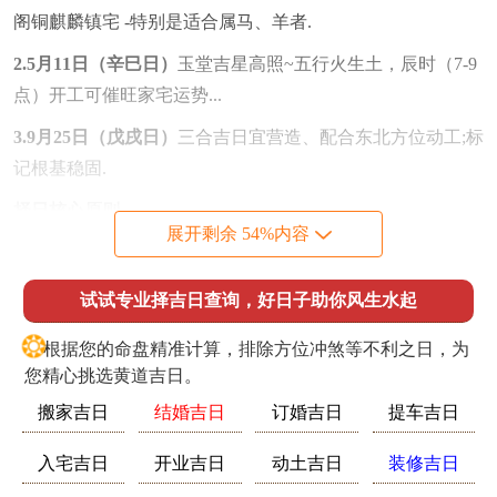
阁铜麒麟镇宅 -特别是适合属马、羊者.
2.5月11日（辛巳日）
玉堂吉星高照~五行火生土，辰时（7-9
点）开工可催旺家宅运势...
3.9月25日（戊戌日）
三合吉日宜营造、配合东北方位动工;标
记根基稳固.
择日核心原则
展开剩余 54%内容
1.避凶煞方位
太岁位东南、三煞位东方、五黄位东北均需规
避。若不能不在此方位施工，建议埋设祥安阁五帝钱或悬挂
试试专业择吉日查询，好日子助你风生水起
山海镇化解。
❂
根据您的命盘精准计算，排除方位冲煞等不利之日，为
2.五行调和
乙巳年木火旺盛~属金者宜选土旺日（如戊戌
您精心挑选黄道吉日。
日）,属水者则宜择金相日（如辛巳日）...
搬家吉日
结婚吉日
订婚吉日
提车吉日
3.节气禁忌
立春（2月3日）、冬至（12月21日）前后三日气
场不稳 决定性工程宜延后...
入宅吉日
开业吉日
动土吉日
装修吉日