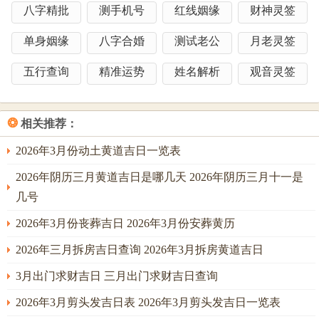
4.个人命理适配
建议提前测算家主八字、如遇“七杀”流年
八字精批
测手机号
红线姻缘
财神灵签
者、优先选择有天月二德庇护的日期！
单身姻缘
八字合婚
测试老公
月老灵签
传统仪式与习俗
五行查询
精准运势
姓名解析
观音灵签
以动土仪式承载着千年文化传承，重要含有三环节：
1.祭拜土地
开工前以三牲、酒、五谷供奉 -诵读“今择吉日良
❂
相关推荐：
辰~敬祈土地安镇，工程顺利，人宅安康”祭文。
2026年3月份动土黄道吉日一览表
2.破土仪式
由家主执系红绸的新锄，在吉时掘开第一铲土;标
记开启新篇。
2026年阴历三月黄道吉日是哪几天 2026年阴历三月十一是
几号
3.悬挂镇物
施工现场布置红布条、铜钱剑;既能驱邪避煞,又可
提升施工安全。
2026年3月份丧葬吉日 2026年3月份安葬黄历
注意事项与禁忌
2026年三月拆房吉日查询 2026年3月拆房黄道吉日
1.施工规范
北方地区建议4月中旬后动工以避免冻土- 南方雨
3月出门求财吉日 三月出门求财吉日查询
季优先选择“金匮”值日的晴天。
2026年3月剪头发吉日表 2026年3月剪头发吉日一览表