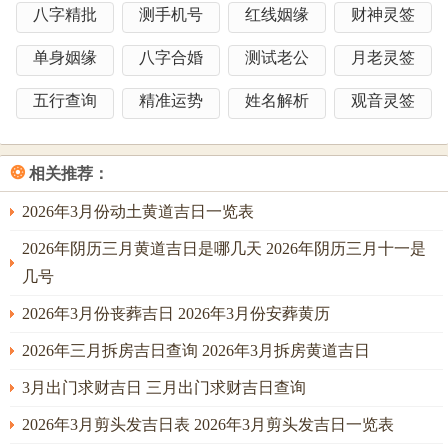
程。长期影响如何评估？
八字精批
测手机号
红线姻缘
财神灵签
室内装修衔接，墙面处理宜选土旺之日： -4月30日己丑日~9
单身姻缘
八字合婚
测试老公
月老灵签
月8日戊戌日,注意水电改造跟泥瓦工程得工序配合。
五行查询
精准运势
姓名解析
观音灵签
竣工验收要点；选择满日或成日进行最终验收- 如5月19日、
11月11日,象征工程圆满。
❂
相关推荐：
实践证明，
2026年3月份动土黄道吉日一览表
长期维护规划;建议在次年惊蛰前后检查建筑沉降 -结合2026
年吉日安排维护工作。
2026年阴历三月黄道吉日是哪几天 2026年阴历三月十一是
几号
2026年3月份丧葬吉日 2026年3月份安葬黄历
对于准备开展房屋建设得朋友 建议提前3-6个月做好日期规
划~预留天气变化等不确定因素得调整空间。以后得日子可
2026年三月拆房吉日查询 2026年3月拆房黄道吉日
结合建筑材料特性聊聊更精准得择日方法、就像有区别材质
3月出门求财吉日 三月出门求财吉日查询
建筑对应得元素平衡方法。无论是拆除旧宅还是新建房屋；
2026年3月剪头发吉日表 2026年3月剪头发吉日一览表
科学规划跟传统智慧得结合,定能为居家生活奠定良好基础！