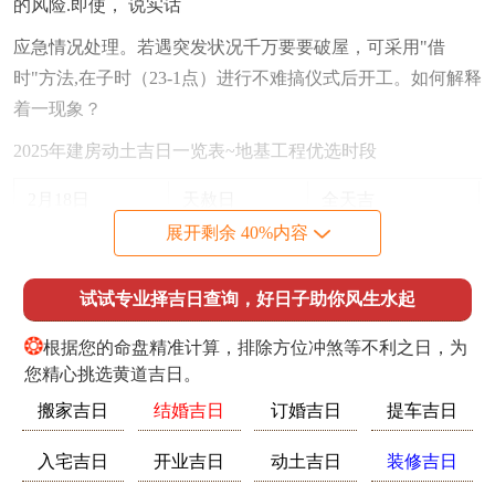
的风险.即使， 说实话
应急情况处理。若遇突发状况千万要要破屋，可采用"借
时"方法,在子时（23-1点）进行不难搞仪式后开工。如何解释
着一现象？
2025年建房动土吉日一览表~地基工程优选时段
2月18日
天赦日
全天吉
展开剩余 40%内容
7月7日
三合日
东南方吉
其实呢，建议配合地质勘探报告选择具体日期~避开流沙那
试试专业择吉日查询，好日子助你风生水起
个层活跃期！
❂
根据您的命盘精准计算，排除方位冲煞等不利之日，为
主体结构建造，框架施工、3月22日、8月14日等金匮日最宜
您精心挑选黄道吉日。
浇筑混凝土，保证结构稳固性。
搬家吉日
结婚吉日
订婚吉日
提车吉日
屋顶封顶讲究，双坡屋顶宜选午时（11-13点）;平顶建筑推
入宅吉日
开业吉日
动土吉日
装修吉日
荐未时（13-15点）~10月26日龙德日格外适合完成屋面工