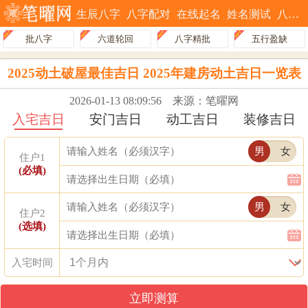
生辰八字
八字配对
在线起名
姓名测试
八字排盘
批八字
六道轮回
八字精批
五行盈缺
2025动土破屋最佳吉日 2025年建房动土吉日一览表
2026-01-13 08:09:56
来源：笔曜网
入宅吉日
安门吉日
动工吉日
装修吉日
男
女
住户1
(必填)
男
女
住户2
(选填)
入宅时间
立即测算