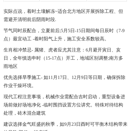
实际点说，着时土壤解冻~适合北方地区开展拆除工程、但
需避开清明前后阴雨时段.
节气同时辰配合，立夏前后;5月5日-15日期间每日辰时（7-9
点）最宜动工 -着时阳气上升，施工安全系数较高。
生肖相冲禁忌- 属猪、虎者应尤其注意：6月避开寅日、亥
日，全年慎选申时（15-17点）开工，地域区别调整;南方多
雨地区
优先选择旱季施工- 如11月17日、12月9日等日期，确保拆除
作业干燥环境。
现代工程注意事项，机械作业需配合吉时启动，重型设备进
场前做好场地净化 -临时围挡设置方位讲究。特殊对待结构
处理，砖木混合建筑
建议选择金气旺盛的秋季，如9月23日酉时可平衡木结构带来