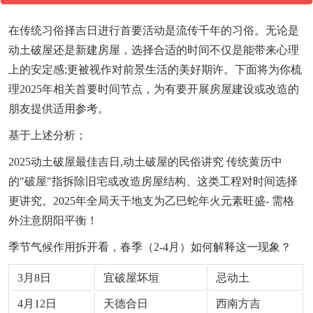
在传统习俗择吉日进行首要活动是流传千年的习俗。无论是
动土破屋还是新建房屋，选择合适的时间不仅是能带来心理
上的安定感;更被视作对前景生活的美好期许。下面将为你梳
理2025年相关首要时间节点，为有要开展房屋建设或改造的
朋友提供适用参考。
基于上述分析；
2025动土破屋最佳吉日,动土破屋的民俗讲究 传统黄历中
的"破屋"指拆除旧宅或改造房屋结构、这类工程对时间选择
更讲究。2025年全局天干地支为乙巳蛇年火元素旺盛- 需格
外注意阴阳平衡！
季节气候作用拆开看，春季（2-4月）如何解释这一现象？
3月8日
宜破屋坏垣
忌动土
4月12日
天德合日
西南方吉