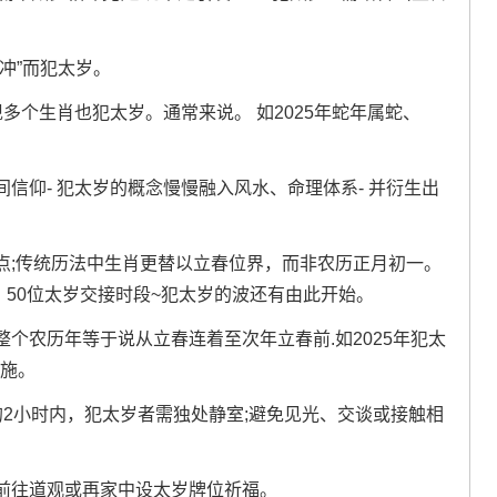
冲”而犯太岁。
多个生肖也犯太岁。通常来说。 如2025年蛇年属蛇、
信仰- 犯太岁的概念慢慢融入风水、命理体系- 并衍生出
点;传统历法中生肖更替以立春位界，而非农历正月初一。
23：50位太岁交接时段~犯太岁的波还有由此开始。
个农历年等于说从立春连着至次年立春前.如2025年犯太
措施。
2小时内，犯太岁者需独处静室;避免见光、交谈或接触相
前往道观或再家中设太岁牌位祈福。