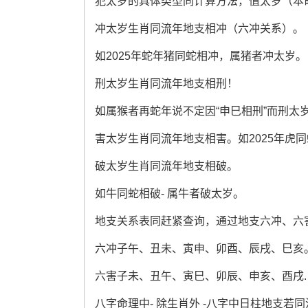
犯太岁的具体类型同计算方法，值太岁（本命
冲太岁生肖同流年地支相冲（六冲关系）。
如2025年蛇年猪同蛇相冲，属猪者冲太岁。
刑太岁生肖同流年地支相刑！
如属猴者再蛇年说不定因“申巳相刑”而刑太
害太岁生肖同流年地支相害。如2025年虎同
破太岁生肖同流年地支相破。
如牛同蛇相破- 属牛者破太岁。
地支关系表同赶紧查询，通过地支六冲、六
六冲子午、丑未、寅申、卯酉、辰戌、巳亥
六害子未、丑午、寅巳、卯辰、申亥、酉戌.
八字命理中- 除生肖外 -八字中日柱地支若同