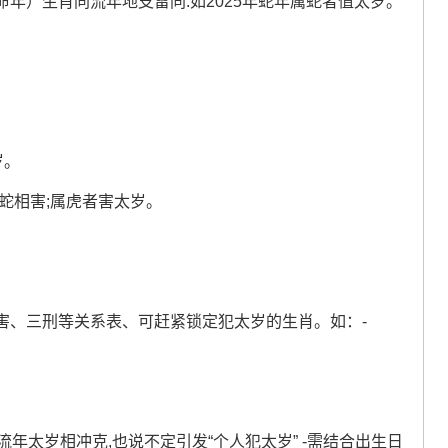
年）生肖同流年地支雷同.如2025年蛇年属蛇者值太岁。
岁。
蛇相害;属虎者害太岁。
害、三刑等关系表、可赶紧锁定犯太岁的生肖。如：-
。
流年太岁相冲克,也说不定引发“个人犯太岁” -需结合出生日