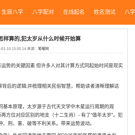
生辰八字
八字配对
在线起名
姓名测试
八
怎样算的,犯太岁从什么时候开始算
-01-10 15:05:14
来源：
笔曜网
有运势的关键因素 但许多人对其计算方式同起始时间是现实
解背后的逻辑;并梳理相关民俗智慧，帮助读者清晰理解这
同基本原理，太岁源于古代天文学中木星运行周期的观
再方位对应区别的地支（十二生肖）- 有了“值年太岁”。犯
冲、刑、害、破等不利关系。带来运势波动。