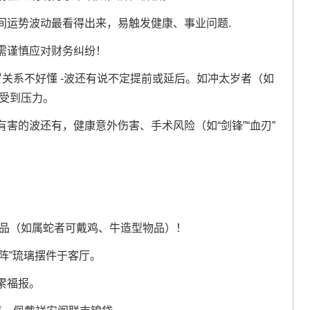
间运势波动最看得出来，易触发健康、事业问题.
需谨慎应对财务纠纷！
岁关系不好懂 -波还有说不定提前或延后。如冲太岁者（如
感受到压力。
害的波还有，健康意外伤害、手术风险（如“剑锋”“血刃”
饰品（如属蛇者可戴鸡、牛造型物品）！
财阵”琉璃摆件于客厅。
累福报。