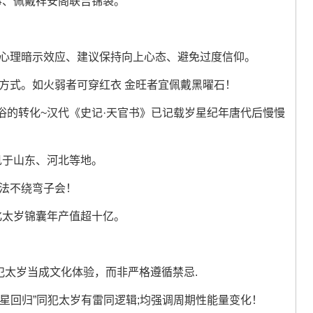
事、佩戴祥安阁联吉锦袋。
是心理暗示效应、建议保持向上心态、避免过度信仰。
方式。如火弱者可穿红衣 金旺者宜佩戴黑曜石！
俗的转化~汉代《史记·天官书》已记载岁星纪年唐代后慢慢
见于山东、河北等地。
体法不绕弯子会！
化太岁锦囊年产值超十亿。
将犯太岁当成文化体验，而非严格遵循禁忌.
星回归”同犯太岁有雷同逻辑;均强调周期性能量变化！