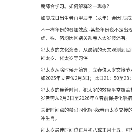
期综合学习。如何解释这一现象？
如庚戌日出生者再甲辰年（龙年）会因“辰戌
不一样年份的叠加效应 -某些年份说不定出现
虎、猴、猪均因区别关系卷入太岁波还有。
犯太岁的文化演变，从最初的天文观测到民间
拜太岁、化太岁等习俗！
犯太岁从啥时候开始算，立春位太岁交接节
如2025年立春位2月3日；此日21：50至
犯太岁的连着时间，犯太岁的效应平常覆盖整
岁者需从2月3日至2026年立春前保持化解
关键时间点的禁忌同化解~躲春再太岁交接的
冲生肖。
拜太岁最佳时间位正月初八或正月十五，可