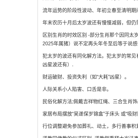
流年运势的阶段性波动、年初立春至清明期
年末农历十月后太岁波还有慢慢减弱，但仍
区别生肖的时效区别 -部分生肖那个因同太
2025年属猪）说不定再头年冬至后等于说
犯太岁的波还有同化解方法。犯太岁的常见有
凶星波还有）.
财运破财、投资失利（如“大耗”凶星）。
人际关系小人陷害、口舌是非。
民俗化解方法;佩戴吉祥物红绳、三合生肖
家居布局摆放“吴遂保岁锦盒”于床头 或“吸
行位调整避免参加葬礼、动土，多行善事积