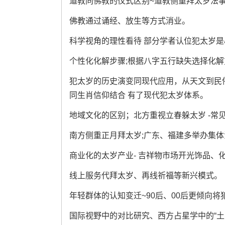
道教同佛教的仪式区别~道教侧重拜太岁法
佛教通过诵经、放生等方式消业。
科学视角的理性看待 部分学者认位犯太岁
个性化化解步骤;根据八字五行缺失选择化解
犯太岁的历史演变同现代应用，从天文到民
同生肖信仰结合 有了现代犯太岁体系。
地域文化的区别；北方重视立春躲太岁 -常
南方侧重正月拜太岁;广东、福建多举办集
商业化的太岁产业- 吉祥物市场开光饰品、
线上服务代拜太岁、再线祈福等新兴模式。
年轻群体的认知变迁~90后、00后更倾向
国际视野中的对比研究、西方占星学中的“土