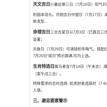
天文吉日
小暑后第三日（7月10日）阳气升
利固本培元。月相吉日中望日（7月17日）
新发型...
命理吉日
三合吉星日以7月3日（巳酉丑三
显著；
天赦日（7月29日）可清除积年晦气。搭配
7月20日“成日”预示圆满,均为上选。
生肖特选日
属马者宜7月14日（午未合）;
（寅午戌三合）。
特殊需求的吉时选择- 如求财者选辰时（7-9
人缘。
三、避忌要素警示