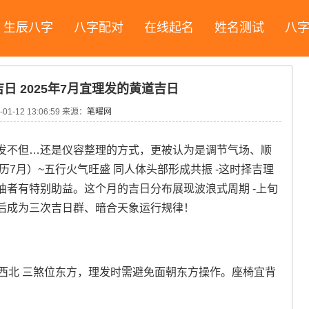
生辰八字
八字配对
在线起名
姓名测试
八
吉日 2025年7月宜理发的黄道吉日
-01-12 13:06:59
来源：
笔曜网
发不但…还是仪容整理的方式，更被认为是调节气场、顺
历7月）~五行火气旺盛 同人体头部形成共振 -这时择吉理
者有特别助益。这个月的吉日分布展现波浪式周期 -上旬
后成为三次吉日群、暗合天象运行规律！
破西北 三煞位东方，理发时需避免面朝东方操作。座椅宜背