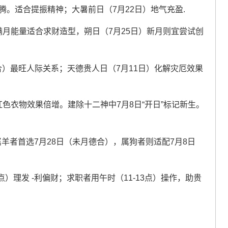
腾。适合提振精神；大暑前日（7月22日）地气充盈.
满月能量适合求财造型，朔日（7月25日）新月则宜尝试创
合）最旺人际关系；天德贵人日（7月11日）化解灾厄效果
红色衣物效果倍增。建除十二神中7月8日“开日”标记新生。
属羊者首选7月28日（未月德合），属狗者则适配7月8日
点）理发 -利偏财；求职者用午时（11-13点）操作，助贵