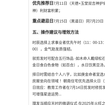
优先推荐日
7月11日（天德+玉堂双吉神护
神）利财富积累；
重点避忌日
7月15日（黑道日）同7月23
五、操作建议与增效方法
时辰选择上求事业者优先午时（11：00-13
00），金气助发质强韧。
就剪发时可配合五行饰品 -如木命人戴绿松
金日食白色食物（如百合），水日饮黑豆汤
择日时需结合个人八字，比如庚金命者宜选水日
房屋坐向在领域 ！朝南住宅优先选择火日（
日效应：教育工作者在7月14日剪发时修剪
可增强星途运势...
理发当顺应天时的微调仪式 在2025年火