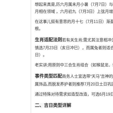
想起来真是,历六月属未月小暑（7月7日）
月相在领域 ，六月初九（7月3日）上弦月
在这事儿挺有意思的月十七（7月11日）渐
根。
生肖适配法则
若有关生肖;需尤其注意相冲
慎选7月23日（亥日冲巳），而属兔者则适合
日）。
老实讲;用原则中三合生肖组合（如猴鼠龙
事件类型匹配
商务人士宜选带“天马”吉神的
属饰品,而脱发养护者则推荐7月20日土日巩
通过特殊对待需求如造型改造，可选6月19
二、吉日类型详解