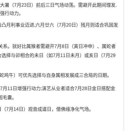
与大暑（7月23日）前后三日气场动荡。需避开此期间理发.
增强行动力。
盈凸月利事业迈进,六月廿六（7月20日）残月则适合巩固发
关系。就好比属猴者需避开7月8日（寅日冲申）、属蛇者
选择与卯相合的未日（如7月11日未月）或亥日（7月29
、蛇鸡牛）可优先选择与自身属相发展成三合局的日期。
7月11日增强行动力;演艺从业者适合7月28日金日搭配金
固毛囊。
日（7月14日）观音成道日，借佛缘净化气场。