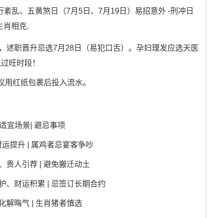
行紊乱、五黄煞日（7月5日、7月19日）易招意外 -刑冲日
生肖相克.
日，述职晋升忌选7月28日（易犯口舌）。孕妇理发应选天医
金气过旺时段！
议用红纸包裹后投入流水。
适宜场景| 避忌事项
财运提升 | 属鸡者忌宴客争吵
升、贵人引荐 | 避免搬迁动土
养护、财运积累 | 忌签订长期合约
、化解晦气 | 生肖猪者慎选