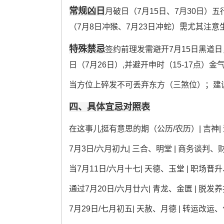
常规凶日
月破日（7月15日、7月30日）五
（7月8日冲猴、7月23日冲蛇）需尤其注意
特殊禁忌
签约前理发需避开7月15日黑道
日（7月26日）,并避开申时（15-17点）
当方位上碎发不可丢弃东方（三煞位）；建
四、具体宜忌对照表
在这事儿挺有意思的期（公历/农历）| 吉神| 
7月3日/六月初九| 三合、明堂 | 商务谈判、
当7月11日/六月十七| 天德、玉堂 | 职场晋
通过7月20日/六月廿六| 青龙、金匮 | 脱发
7月29日/七月初五| 天赦、月德 | 转运改运