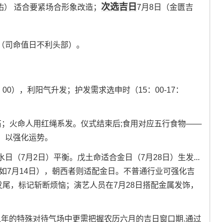
次选吉日
佑） 适合要紧场合形象改造；
7月8日（金匮吉
日（司命值日不利头部）。
：00），利阳气升发；护发需求选申时（15：00-17：
石；火命人用红绳系发。仪式结束后;食用对应五行食物——
，以强化运势。
（7月2日）平衡。戊土命适合金日（7月28日）生发...
如7月14日），朝西者则适配金日。不普通行业可强化吉
发尾，标记斩断烦恼；演艺人员在7月28日搭配金属发饰，
旺之年的特殊对待气场中更需把握农历六月的吉日窗口期.通过