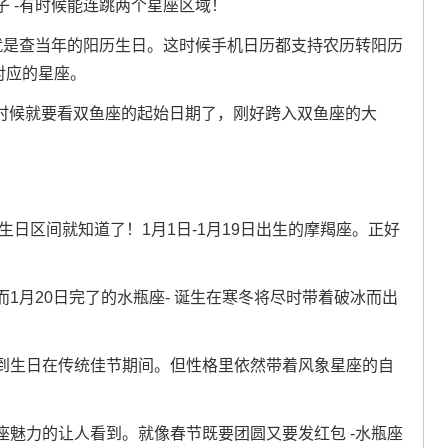
 -有时候能连跳两个星座区域！
就是查当年的阳历生日。这时候手机日历都支持农历转阳历
对应的星座。
！这时候就要看双鱼座的起始日期了，刚好跨入双鱼座的大
生日区间就知道了！1月1日-1月19日出生的摩羯座。正好
1月20日完了的水瓶座- 诞生在寒冬将尽时带着破冰而出
到生日在传统佳节期间。但性格里依然带着风象星座的自
魅力的让人看到。就像春节既要团圆又要发红包 -水瓶座