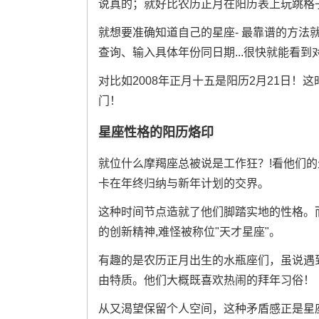
说真的；就好比农历正月在阳历表上玩跳格子
就想要准确知道自己的星座- 最靠谱的方法
查询、输入具体年份同日期...很快就能看到
对比如2008年正月十五是阳历2月21日
门！
星座性格的阳历烙印
就位什么摩羯座总被说是工作狂？!看他们的
卡在年终归纳与新年计划的交界。
这种时间节点造就了他们脚踏实地的性格。而
的创新精神,难怪被称位"天才星座"。
有趣的是农历正月出生的水瓶座们，虽说遇
由特质。他们大概既喜欢热闹的拜年习俗！
从又渴望保留个人空间，这种矛盾感正是星座