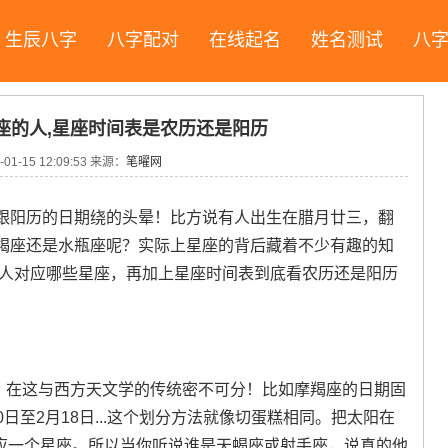
生辰八字
八字配对
在线起名
姓名测试
八
座的人,星座时间表是农历还是阳历
-01-15 12:09:53
来源：
笔曜网
跟阳历的日期绕的头晕！比方说有人出生在腊月廿三，翻
羯座还是水瓶座呢？实际上星座的背后藏着不少有趣的知
的人对应哪些星座，再加上星座时间表到底看农历还是阳历
期！在这与西方天文学的传统密不可分！比如摩羯座的日期固
20日至2月18日...这个划分方法就像切蛋糕相同。把太阳在
块对应一个星座。所以当你听说谁是天蝎座或射手座，说真的他