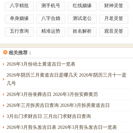
八字精批
测手机号
红线姻缘
财神灵签
生肖适配与能量强化指南
单身姻缘
八字合婚
测试老公
月老灵签
贵人邀请
优先邀请属羊、狗、猪的亲友担任主婚人或伴郎-
变成“卯未亥”三合局 -可化解流年刑冲。
五行查询
精准运势
姓名解析
观音灵签
开运物品
新娘佩戴紫水晶项链增强情感磁场，新郎袖口缀金
线刺绣以引财星...婚房床头悬挂祥安阁五帝钱葫芦，化解三
❂
相关推荐：
煞位负能量.
2026年3月份动土黄道吉日一览表
后续禁忌
婚礼后三日忌外借婚服首饰,新人需共食红枣莲子粥
2026年阴历三月黄道吉日是哪几天 2026年阴历三月十一是
三日；标记“早生贵子、连心同德”。
几号
吉日组合与优选建议
2026年3月份丧葬吉日 2026年3月份安葬黄历
首选方法
2026年三月拆房吉日查询 2026年3月拆房黄道吉日
5月12日巳时
为年度最佳吉日，火土相生之势可助属兔男性稳
3月出门求财吉日 三月出门求财吉日查询
固情感根基，尤其适合创业型新人.
2026年3月剪头发吉日表 2026年3月剪头发吉日一览表
若需兼顾亲友属相、可调整至午时行礼。