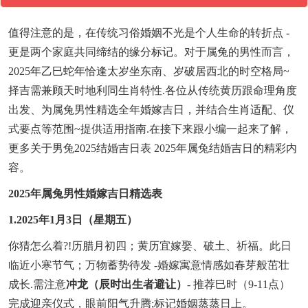
值得注意的是，在传统习俗婚姻不光是个人生命的转折点 -
更是两个家庭共同缔结的缘分标记。对于属兔的男性而言，
2025年乙巳蛇年恰逢太岁坐东南、岁破居西北的时空格局~
择吉需兼顾天时地利同生肖特性.各位从传统黄历跟命理角度
出发、为属兔男性精选全年婚嫁吉日，并结合生肖适配、仪
式要点等范围~提供适用指南.在接下来跟小编一起来了解，
更多关于男兔2025结婚吉日表 2025年属兔结婚吉日的精彩内
容。
2025年属兔男性婚嫁吉日精选表
1.2025年1月3日（星期五）
你猜怎么着?!历腊月初四；黄历宜嫁娶、破土、祈福。此日
临近小寒节气；万物蓄势待发 -婚嫁寓意情感如春芽般茁壮
成长.需注意
冲龙（辰时出生者避让）
- 推荐巳时（9-11点）
完成迎亲仪式，眼前阳气升腾;标记婚姻蒸蒸日上。