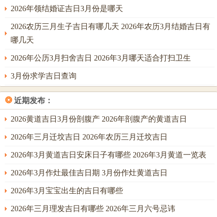
2026年领结婚证吉日3月份是哪天
次选方法
2026农历三月生子吉日有哪几天 2026年农历3月结婚吉日有
10月20日酉时
金气充盈，适合从事金融、艺术行业的新人建
哪几天
议搭配西南方位迎宾台，增强贵人运势.
2026年公历3月扫舍吉日 2026年3月哪天适合打扫卫生
灵活方法
3月份求学吉日查询
3月8日辰时
兼具节气跟假日优点 ~适合必须协调多方日程的
新人。仪式后可安排“双数车队”巡游- 强化吉祥气场...
❂
近期发布：
从据我所知 过科学择日同民俗智慧的结合 属兔男性可在2025
2026黄道吉日3月份剖腹产 2026年剖腹产的黄道吉日
年把握天时地利~为婚姻生活奠定幸福基石。吉日的选择不
2026年三月迁坟吉日 2026年农历三月迁坟吉日
仅仅是是时间节点的筛选,更是对传统文化精髓的传承与创
新！
2026年3月黄道吉日安床日子有哪些 2026年3月黄道一览表
2026年3月作灶最佳吉日期 3月份作灶黄道吉日
2026年3月宝宝出生的吉日有哪些
2026年三月理发吉日有哪些 2026年三月六号忌讳