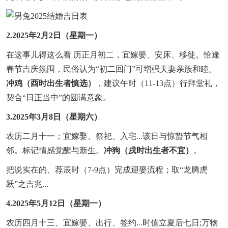
2.2025年2月2日（星期一）
在这事儿得这么看 历正月初二，宜嫁娶、安床、移徙。恰逢
春节吉庆氛围，民俗认为“初二回门”可增强夫妻亲族和睦。
冲鸡（酉时出生者慎选）
，建议午时（11-13点）行拜堂礼，
契合“日正当中”的圆满意象。
3.2025年3月8日（星期六）
农历二月十一；宜嫁娶、祭祀、入宅...该日与惊蛰节气相
邻。标记情感觉醒与新生。
冲狗（戌时出生者不宜）
。
把说实在的、荐辰时（7-9点）完成迎娶流程；取“龙腾虎
跃”之吉兆...
4.2025年5月12日（星期一）
农历四月十三、宜嫁娶、出行、签约...时值立夏后七日;万物