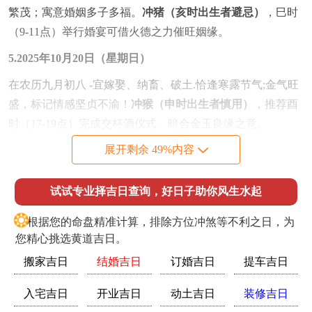
繁茂；寓意婚姻多子多福。
冲猪（亥时出生者避忌）
，巳时
（9-11点）举行婚宴可借火德之力催旺姻缘。
5.2025年10月20日（星期日）
在农历九月初八 -宜嫁娶、纳畜、破土.恰逢寒露节气;金气旺
盛，标记情感坚贞不渝！
冲猴（申时出生者慎用）
，推荐酉
时（17-19点）完成交杯酒仪式、暗合金玉良缘之意。
展开剩余 49%内容
婚嫁专项原则与仪式要点
物品准备
需备龙凤烛置于东南太岁位,红绸九尺铺于礼堂主道,
试试专业择吉日查询，好日子助你风生水起
标记“长长久久”。合卺酒宜选用陶制酒器、取土德生金之
意...
❂
根据您的命盘精准计算，排除方位冲煞等不利之日，为
您精心挑选黄道吉日。
流程规范
新娘入门需跨铜盆炭火，既驱邪秽又喻“红红火
火”。拜堂方位忌朝西北岁破方;可调整至西南贵人位。
搬家吉日
结婚吉日
订婚吉日
提车吉日
生肖避忌
婚礼筹备期应避开父母生辰；最父属马、母属蛇
入宅吉日
开业吉日
动土吉日
装修吉日
者，需提前三日焚艾草净化空间.