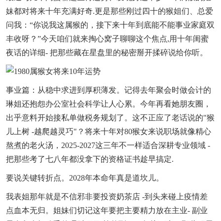
妹都对将来十年充满好奇.更是那些刚过四十的猴姐们、总爱
问我：“你说我这属猴的，接下来十年到底能不能事业家庭双
丰收呀？”今天咱们就来掏心窝子聊聊这个焦点,用十年闺蜜
夜话的详细- 把那些藏在星盘里的秘密掰开揉碎说给你听。
事业篇：从稳中求进到厚积薄发。记得去年聚会时做会计的
琳姐还抱怨办公室社会科学让人心累。今年再看她朋友圈，
出乎意料开始接私单做税务规划了。这不正应了老话说的"猴
儿上树 -越爬越灵巧"？将来十年对80猴女来说职场就像精心
熬煮的老火汤，2025-2027这三年不一样适合深耕专业领域 -
把那些考了七八年都没拿下的资格证书趁早搞定.
要说关键转折点。2028年本命年真是道坎儿。
我表姐那年就是不信邪非要投资奶茶店 -到头来碰上疫情差
点血本无归。姐妹们切记这年要把主要精力放在主业- 副业