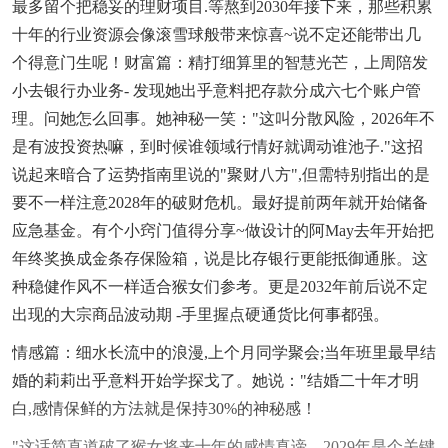
最多留个把稳妥的理财项目.等熬到2030年接下来，那些积累
十年的行业资源会像滚雪球般带来惊喜~说不定还能带出几
个得意门生呢！财富篇：精打细算里的智慧光芒，上周陪发
小去银行办业务- 发现她出乎意料把存款分成六七个账户管
理。问她怎么回事。她神秘一笑："这叫分散风险，2026年不
是有波投资热嘛，到时候谁领域行情好就调动谁池子."这招
说起来暗合了运势指南里说的"聚财八方",但需特别指出的是
要不一样注意2028年的破财危机。最好提前两年就开始储备
应急基金。有个小窍门值得分享~做设计的阿May去年开始把
年终奖换成金条存保险箱，说是比存银行更能抵御通胀。这
种稳健作风不一样适合猴女们参考。更是2032年前后说不定
出现的大宗商品波动期 -手里握点硬通货比何事都强。
情感篇：细水长流中的浪漫,上个月同学聚会;当年班里最早结
婚的莉莉出乎意料开始学探戈了。她说："结婚二十年才明
白,感情保鲜的方法就是保持30%的神秘感！
"这话简直道破了猴女将来十年的感情真谛—2029年是个关键