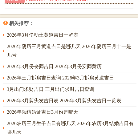
餐食材凑齐七种颜色;更年期症状都减轻了.2033年前后说不定
会迎来健康小高峰、那些坚持十年健身的姐妹;到时候穿旗袍
❂
相关推荐：
的曲线绝对惊艳全场！说到底，生肖运势就像人生航海图-
真正掌舵的还是咱们自己。十年光阴足够让柔弱的猴宝宝修
2026年3月份动土黄道吉日一览表
炼成金刚芭比- 那些藏在星象里的密码、但需特别指出的是
2026年阴历三月黄道吉日是哪几天 2026年阴历三月十一是
是提醒咱们何事时候该扬帆。何事时候需收桨。
几号
记住、最好的风水永远是自己嘴角上扬的弧度;愿各自80猴女
2026年3月份丧葬吉日 2026年3月份安葬黄历
都能在时光流转中活成自己最喜欢的样子！
2026年三月拆房吉日查询 2026年3月拆房黄道吉日
3月出门求财吉日 三月出门求财吉日查询
2026年3月剪头发吉日表 2026年3月剪头发吉日一览表
2026年领结婚证吉日3月份是哪天
2026农历三月生子吉日有哪几天 2026年农历3月结婚吉日有
哪几天