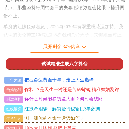
节点、那些坚持每周约会日的夫妻 感情浓度会比眼下提升两
倍不止。
单身的姐妹也别着急，2025与2030年有双重桃花运加持。我
认识的美妆博主Cici就是35岁遇到真命天子，关键她当时正
在直播教人化"斩男妆" 到头来观众里藏着现在的老公！
展开剩余 34%内容
记住哦，展现自我比刻意讨好更有魅力，这是属猴女的天然
优势！这一结论是否具有普适性？
试试精准生辰八字算命
健康篇：从容绽放的生命美学、最近瑜伽馆里属猴的会员很
把握命运黄金十年，走上人生巅峰
十年大运
明显增多~看来大家都意识到健康才是 本钱。不一样注意
2027年的呼吸道敏感期，雾霾天尽量别晨跑。有个养生妙招
你和TA是天生一对还是苦命鸳鸯,精准婚姻测评
合婚配对
值得推广：把体检项目拆分成季度小检查，比方说春天查肝
你什么时候能挣钱发大财？何时会破财
财运测算
功能~秋天测骨密度;既分散经济压力又及时监控身体变化。
红线牵姻缘，解锁爱情秘籍⌈脱单必测⌋
红线姻缘
从市场反馈来看，
测一测你的本命年运势如何？
生肖年运
饮食方面要跟95后学学"彩虹饮食法"，我邻居阿姨自从把每
顺应天时地利,择取上等吉日。
择吉日子