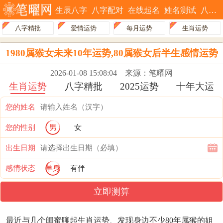
生辰八字
八字配对
在线起名
姓名测试
八字排盘
八字精批
爱情运势
每月运势
生肖运势
1980属猴女未来10年运势,80属猴女后半生感情运势
2026-01-08 15:08:04
来源：笔曜网
生肖运势
八字精批
2025运势
十年大运
您的姓名
您的性别
男
女
出生日期
感情状态
单身
有伴
立即测算
最近与几个闺蜜聊起生肖运势、发现身边不少80年属猴的姐