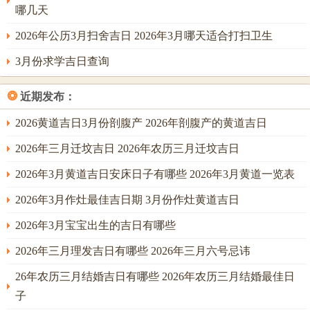
愈合！
哪几天
2025年7月求医看病吉日查询
2026年公历3月扫舍吉日 2026年3月哪天适合打扫卫生
一、七月吉日全景扫描
3月份求学吉日查询
1.最佳吉日推荐
❂
近期发布：
7月5日
（六月十一）：宜慢性病调理，忌动土修造
2026黄道吉日3月份剖腹产 2026年剖腹产的黄道吉日
7月16日
（六月廿二）：金匮值日，手术成功率提升
2026年三月迁坟吉日 2026年农历三月迁坟吉日
7月26日
（闰六月初四）：司命当值;中医理疗首选
2026年3月黄道吉日安床日子有哪些 2026年3月黄道一览表
2.吉凶等级划分
2026年3月作灶最佳吉日期 3月份作灶黄道吉日
大吉日：7月16日、26日
2026年3月宝宝出生的吉日有哪些
在这事儿挺有意思的吉日：7月5日、23日
2026年三月理发吉日有哪些 2026年三月六号忌讳
在这事儿得这么看 稳日：7月8日、21日
26年农历三月结婚吉日有哪些 2026年农历三月结婚最佳日
二、每日吉时精准匹配
子