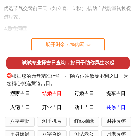
优选节气交替前三天（如立春、立秋）,借助自然能量转换促
进疗效。
2.急性病症
通过以即时救治位原则 -康复阶段可择吉日复诊...以…位例术
展开剩余 77%内容
后复查可选司命值日的7月26日.
四、时辰选择的黄金法则
试试专业择吉日查询，好日子助你风生水起
1.阳气初升时段
❂
根据您的命盘精准计算，排除方位冲煞等不利之日，为
早晨7-9点（辰时）适合体检与常规检查，这时人体代谢活
您精心挑选黄道吉日。
跃。
搬家吉日
结婚吉日
订婚吉日
提车吉日
2.气血旺盛时段
入宅吉日
开业吉日
动土吉日
装修吉日
上午11-13点（午时）利于外科手术、心血管治疗可借午火旺
八字精批
测手机号
红线姻缘
财神灵签
相提升效果.
单身姻缘
八字合婚
测试老公
月老灵签
五、现代医疗条件 的统筹