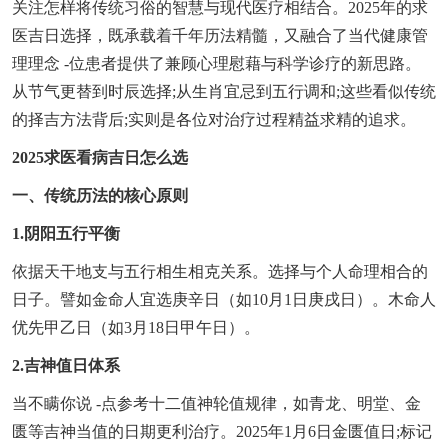
关注怎样将传统习俗的智慧与现代医疗相结合。2025年的求
医吉日选择，既承载着千年历法精髓，又融合了当代健康管
理理念 -位患者提供了兼顾心理慰藉与科学诊疗的新思路。
从节气更替到时辰选择;从生肖宜忌到五行调和;这些看似传统
的择吉方法背后;实则是各位对治疗过程精益求精的追求。
2025求医看病吉日怎么选
一、传统历法的核心原则
1.阴阳五行平衡
依据天干地支与五行相生相克关系。选择与个人命理相合的
日子。譬如金命人宜选庚辛日（如10月1日庚戌日）。木命人
优先甲乙日（如3月18日甲午日）。
2.吉神值日体系
当不瞒你说 -点参考十二值神轮值规律，如青龙、明堂、金
匮等吉神当值的日期更利治疗。2025年1月6日金匮值日;标记