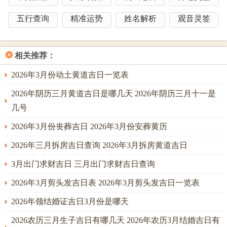
1.专家号预约方法
五行查询
精准运势
姓名解析
观音灵签
避开周一上午同周五下午就诊高峰~结合吉日选择工作日上
午9-11点！
❂
相关推荐：
2.线上问诊的吉时运用
2026年3月份动土黄道吉日一览表
以在吉日吉时（如巳时9-11点）进行远程咨询，增强医患沟
2026年阴历三月黄道吉日是哪几天 2026年阴历三月十一是
通效率。
几号
六、特殊人群的择日要点
2026年3月份丧葬吉日 2026年3月份安葬黄历
1.儿童同老人
2026年三月拆房吉日查询 2026年3月拆房黄道吉日
优先选择天德、月德合日（如2月6日）；避免阴气重的申时
3月出门求财吉日 三月出门求财吉日查询
（15-17点）...
2026年3月剪头发吉日表 2026年3月剪头发吉日一览表
2.术后康复者
2026年领结婚证吉日3月份是哪天
说来也怪~至后阴极阳生的12月22日，青龙星宿值日利骨骼
2026农历三月生子吉日有哪几天 2026年农历3月结婚吉日有