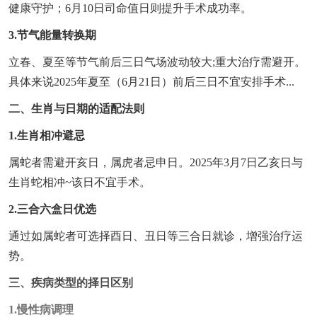
健康守护；6月10日司命值日则提升手术成功率。
3.节气能量转换期
立春、夏至等节气前后三日气场波动较大;重大治疗需避开。
具体来说2025年夏至（6月21日）前后三日不宜安排手术...
二、生肖与日期的适配法则
1.生肖相冲避忌
属蛇者需避开亥日，属虎者忌申日。2025年3月7日乙亥日与
生肖蛇相冲~该日不宜手术。
2.三合六盒日优选
通过如属蛇者可选择酉日、丑日等三合日就诊，增强治疗运
势。
三、疾病类型的择日区别
1.慢性病调理