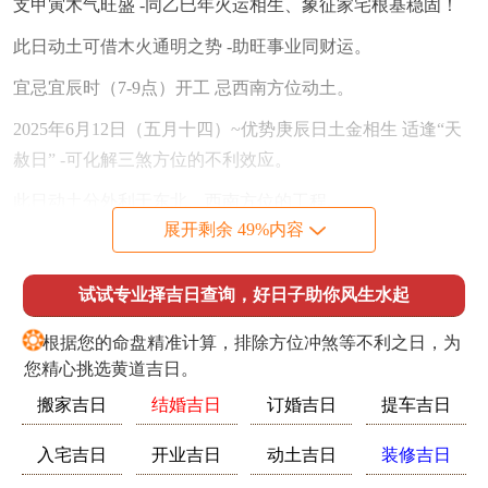
支甲寅木气旺盛 -同乙巳年火运相生、象征家宅根基稳固！
此日动土可借木火通明之势 -助旺事业同财运。
宜忌宜辰时（7-9点）开工 忌西南方位动土。
2025年6月12日（五月十四）~优势庚辰日土金相生 适逢“天
赦日” -可化解三煞方位的不利效应。
此日动土分外利于东北、西南方位的工程.
展开剩余 49%内容
宜忌需在东南太岁位悬挂铜钱，避免东方施工。
2025年9月15日（八月二十） -优势癸亥日水气充盈~同秋金
试试专业择吉日查询，好日子助你风生水起
相生、象征财源流动。此日适合水利工程或地基加固，可提
❂
根据您的命盘精准计算，排除方位冲煞等不利之日，为
升家宅稳定性。
您精心挑选黄道吉日。
动土吉日选择原则- 避开冲煞，生肖相冲属蛇、猪、虎者需
搬家吉日
结婚吉日
订婚吉日
提车吉日
避开巳日、亥日、寅日。
入宅吉日
开业吉日
动土吉日
装修吉日
方位禁忌2025年三煞位在东方，太岁位于东南，动土时需绕