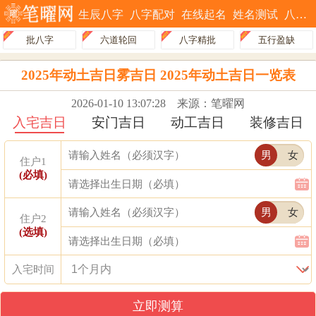
生辰八字
八字配对
在线起名
姓名测试
八字排盘
批八字
六道轮回
八字精批
五行盈缺
2025年动土吉日雾吉日 2025年动土吉日一览表
2026-01-10 13:07:28
来源：笔曜网
入宅吉日
安门吉日
动工吉日
装修吉日
男
女
住户1
(必填)
男
女
住户2
(选填)
入宅时间
立即测算