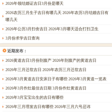
2026年领结婚证吉日3月份是哪天
钱”同朱砂，象征财气凝聚、驱邪避凶！
2026农历三月生子吉日有哪几天 2026年农历3月结婚吉日有
注意事项同适用建议 -天气同安全，避免大雨、大雪等恶劣
哪几天
天气动土，优先选择晴朗干燥之日。
2026年公历3月扫舍吉日 2026年3月哪天适合打扫卫生
施工时需检查器械安全，佩戴防护装备。
3月份求学吉日查询
人员禁忌、孕妇、丧事未满百日者不宜参同动土仪式。施工
人员若家中有孕妇;需提前告知并回避。
❂
近期发布：
2026黄道吉日3月份剖腹产 2026年剖腹产的黄道吉日
物品准备- 准备红色灯笼或布幔装饰现场，寓意鸿运当头！
2026年三月迁坟吉日 2026年农历三月迁坟吉日
动土后三日 -需每日晨昏焚香祭拜;直至工程完毕！
2026年3月黄道吉日安床日子有哪些 2026年3月黄道一览表
2026年3月作灶最佳吉日期 3月份作灶黄道吉日
2026年3月宝宝出生的吉日有哪些
2026年三月理发吉日有哪些 2026年三月六号忌讳