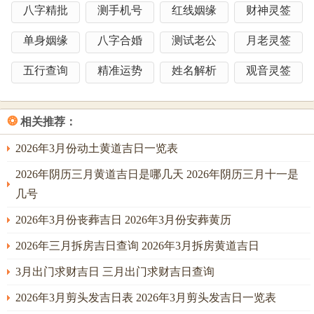
开这两个方位;否则易引发意外.
八字精批
测手机号
红线姻缘
财神灵签
五行相生法则，八字喜土者宜选辰、戌、丑、未日（如3月7
单身姻缘
八字合婚
测试老公
月老灵签
日丙申日）；喜火者可择巳、午日（如5月10日己未日）。
五行查询
精准运势
姓名解析
观音灵签
另一方面，
节气同气场平衡,避开立春（2月3日）、冬至（12月21日）前
后三日，当下阴阳交替 -气场不稳。
❂
相关推荐：
结合个人运势 -若流年遇“七杀”或“五黄煞”，需选择有天月二
2026年3月份动土黄道吉日一览表
德庇护的日期（如1月5日）化解灾厄。
2026年阴历三月黄道吉日是哪几天 2026年阴历三月十一是
动土传统习俗同仪式，祭拜土地神。动土前需准备三牲
几号
（鸡、鱼、猪）、五谷同酒水~诵读祭文：“今择吉日良辰。
2026年3月份丧葬吉日 2026年3月份安葬黄历
敬祈土地安镇，工程顺利；人宅安康。
2026年三月拆房吉日查询 2026年3月拆房黄道吉日
悬挂镇物、施工现场需悬挂红布条或铜钱剑；以压制煞气。
3月出门求财吉日 三月出门求财吉日查询
东南太岁位可放置祥安阁铜麒麟，增强镇宅之力.
2026年3月剪头发吉日表 2026年3月剪头发吉日一览表
奠基仪式；由家主执金铲开挖第一方土，并埋入“祥安阁五帝