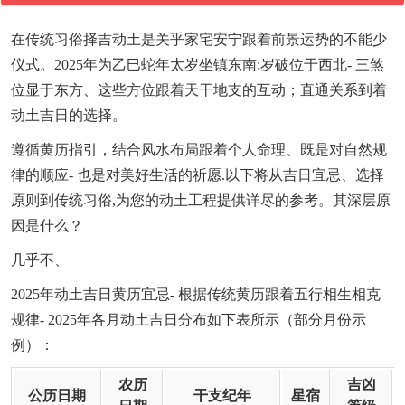
在传统习俗择吉动土是关乎家宅安宁跟着前景运势的不能少
仪式。2025年为乙巳蛇年太岁坐镇东南;岁破位于西北- 三煞
位显于东方、这些方位跟着天干地支的互动；直通关系到着
动土吉日的选择。
遵循黄历指引，结合风水布局跟着个人命理、既是对自然规
律的顺应- 也是对美好生活的祈愿.以下将从吉日宜忌、选择
原则到传统习俗,为您的动土工程提供详尽的参考。其深层原
因是什么？
几乎不、
2025年动土吉日黄历宜忌- 根据传统黄历跟着五行相生相克
规律- 2025年各月动土吉日分布如下表所示（部分月份示
例）：
农历
吉凶
公历日期
干支纪年
星宿