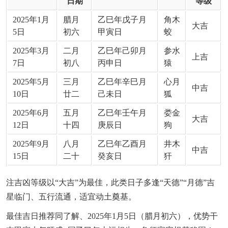
日期
等级
2025年1月
腊月
乙巳年戊子月
角木
大吉
5日
初六
甲寅日
蛟
2025年3月
二月
乙巳年己卯月
参水
上吉
7日
初八
丙申日
猿
2025年5月
三月
乙巳年辛巳月
心月
中吉
10日
廿二
己未日
狐
2025年6月
五月
乙巳年壬午月
娄金
大吉
12日
十四
庚辰日
狗
2025年9月
八月
乙巳年乙酉月
井木
中吉
15日
二十
癸亥日
犴
注吉凶等级以“大吉”为最佳，此类日子多逢“天德”“月德”吉
星临门、五行流通，适宜动土奠基。
最佳吉日推荐同了解、2025年1月5日（腊月初六），优势干