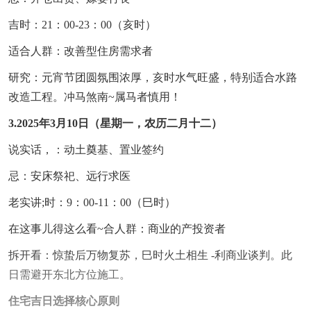
吉时：21：00-23：00（亥时）
适合人群：改善型住房需求者
研究：元宵节团圆氛围浓厚，亥时水气旺盛，特别适合水路
改造工程。冲马煞南~属马者慎用！
3.2025年3月10日（星期一，农历二月十二）
说实话，：动土奠基、置业签约
忌：安床祭祀、远行求医
老实讲;时：9：00-11：00（巳时）
在这事儿得这么看~合人群：商业的产投资者
拆开看：惊蛰后万物复苏，巳时火土相生 -利商业谈判。此
日需避开东北方位施工。
住宅吉日选择核心原则