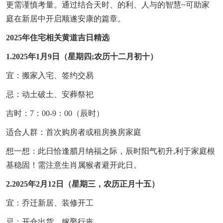
更需谨慎考量。通过结合天时、的利、人与的智慧~可助家
庭在新居中开启顺遂安康的篇章。
2025年住宅相关黄道吉日精选
1.2025年1月9日（星期四;农历十二月初十）
宜：搬家入宅、签约交易
忌：动土破土、安葬祭祀
吉时：7：00-9：00（辰时）
适合人群：首次购房者或租房换房家庭
想一想：此日恰逢腊月纳福之际，辰时阳气初升,利于家庭根
基稳固！需注意生肖属猴者避开此日。
2.2025年2月12日（星期三，农历正月十五）
宜：乔迁新居、装修开工
忌：开仓出货、嫁娶行丧