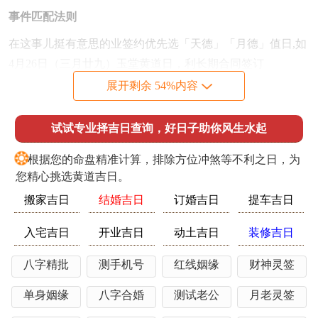
事件匹配法则
在这事儿挺有意思的业签约优先选「天德」「月德」值日,如
4月26日（三月廿九）玉堂黄道日，利长期合同签订
展开剩余 54%内容
装修动土需契合「三合」时辰，比方说5月1日（三月廿四）
与业主生肖形成三合局更佳
试试专业择吉日查询，好日子助你风生水起
搬家入宅首选「成日」「满日」、如8月22日（七月初六）天
❂
仓星照，适合粮油米面先行入户
根据您的命盘精准计算，排除方位冲煞等不利之日，为
您精心挑选黄道吉日。
时空平衡要点
搬家吉日
结婚吉日
订婚吉日
提车吉日
在这事儿得这么看，南太岁位全年忌堆放杂物，可于吉日安
置泰山石化解
入宅吉日
开业吉日
动土吉日
装修吉日
西北岁破方宜保持通透~择吉日悬挂祥安阁五帝钱增强气场
八字精批
测手机号
红线姻缘
财神灵签
东方三煞区域避免在寅、卯、辰日进行拆改
单身姻缘
八字合婚
测试老公
月老灵签
全流程操作指南