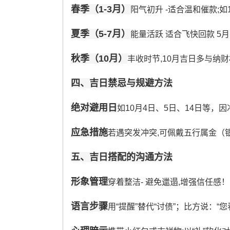
春季（1-3月）
阳气初升 -适合温和催款;
夏季（5-7月）
能量活跃 适合飞快回款 5
秋季（10月）
丰收时节,10月吉日多与纳财
四、吉日禁忌与规避方法
绝对避用日
如10月4日、5日、14日等，
应急措施
若遇突发冲突,可佩戴五行属金（
五、吉日搭配的沟通方法
形象管理
穿着整洁- 避免邋遢,增强信任感！
语言步骤
用“提醒”替代“讨债”；比方说：“