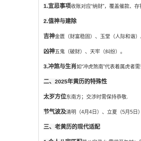
1.宜忌事项
收账对应“纳财”，覆盖催款、
2.值神与建除
吉神
金匮（财富稳固）、玉堂（人际和谐）
凶神
五鬼（破财）、天牢（纠纷）。
3.冲煞与生肖
如“冲虎煞南”代表着属虎者需谨
二、2025年黄历的特殊性
太岁方位
东南方；交涉时需保持恭敬.
节气波及
清明（4月4日）、立夏（5月5
三、老黄历的现代适配