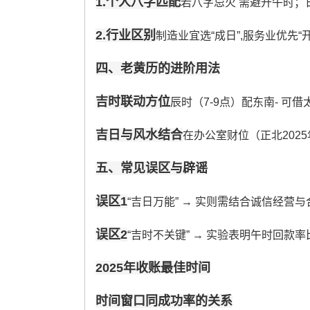
1.个人八字匹配
若八字忌火 需避开午时；日
2.行业区别
制造业宜选“成日”,服务业优先“开日
四、老黄历的进阶用法
吉时联动方位
辰时（7-9点）配东南- 可
吉日与风水结合
在办公室财位（正北202
五、常见误区与辟谣
误区1
“吉日万能” → 实则需结合诚信经营与
误区2
“吉时不关键” → 实验表明午时回款率
2025年收账最佳时间
时间窗口同成功率的关系