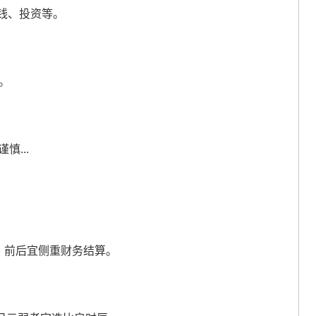
存钱、投资等。
。
慎...
日）前后宜侧重财务结算。