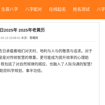
生辰八字
八字配对
在线起名
姓名测试
八
2025年 2025年老黄历
-01-13 10:08:41
来源：
笔曜网
吉日承载着咱们对天时、地利与人与的敬畏与追求。对于
是是对传统智慧的尊重，更可能成为提升效率的心理助
禁忌- 既包括了对自然规律的顺应、也融入了人际沟通的智慧！
帮助您科学规划、事半功倍。