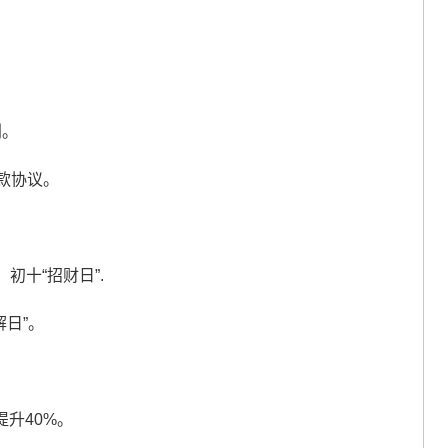
判。
款协议。
初十“招财日”.
解日”。
升40%。