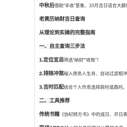
中秋后
借助“丰收”意象、10月吉日适合大额催
老黄历纳财吉日查询
从理论到实操的完整指南
一、自主查询三步法
1.定位宜忌
筛选“纳财”“收账”！
2.排除冲煞
输入债务人生肖、自动过滤相
3.吉时匹配
结合个人作息选择辰时或酉时
二、工具推荐
传统书籍
《协纪辨方书》中的成日、开日