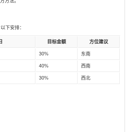
对方方法。
考以下安排：
日
目标金额
方位建议
30%
东南
40%
西南
30%
西北