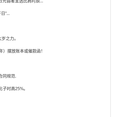
元弱者宜选比肩时辰...
”...
借太岁之力。
5年）摆放账本或催款函！
合同规范.
比子时高25%。