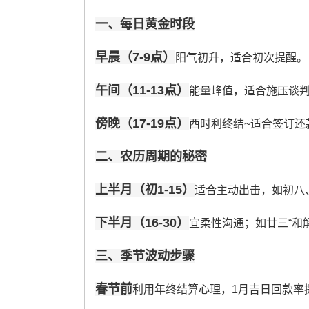
一、每日黄金时段
早晨（7-9点）
阳气初升，适合初次提醒。
午间（11-13点）
能量峰值，适合施压谈
傍晚（17-19点）
酉时利终结~适合签订还
二、农历周期的秘密
上半月（初1-15）
适合主动出击，如初八、
下半月（16-30）
宜柔性沟通；如廿三“和
三、季节波动步骤
春节前
利用年终结算心理，1月吉日回款率提