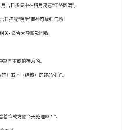
如1月吉日多集中在腊月寓意“年终圆满”。
月吉日搭配“明堂”值神可增强气场！
相关- 适合大额账款回收。
因冲煞严重或值神为凶。
银饰）或木（绿檀）的饰品化解。
您看着笔款方便今天处理吗？”。