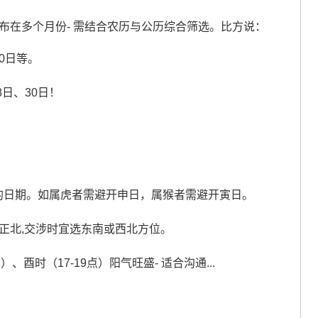
分布在多个月份- 需结合农历与公历综合筛选。比方说：
10日等。
8日、30日！
的日期。如属虎者需避开申日，属猴者需避开寅日。
位在正北,交涉时宜选东南或西北方位。
）、酉时（17-19点）阳气旺盛- 适合沟通...