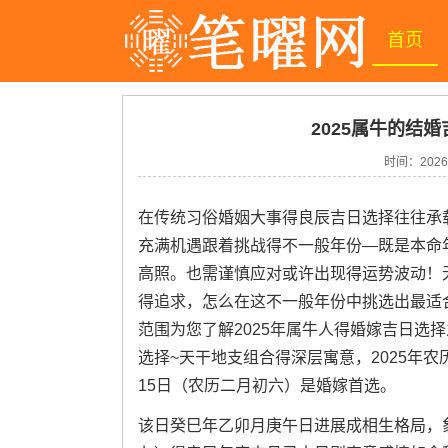
首页
2025属牛的结婚
时间：
2026
在传统习俗婚姻大事得良辰吉日选择往往承载
充满机遇跟着挑战得不一般年份—既是本命
高照。也需谨慎应对或许出现得运势波动！无
得追求，怎么在这不一般年份中挑选出最适
范围为您了解2025年属牛人得婚嫁吉日选
选择~天干地支组合得深层寓意，2025年
15日（农历二月初六）是婚嫁首选。
该日癸巳年乙卯月庚午日进展成相生格局，象