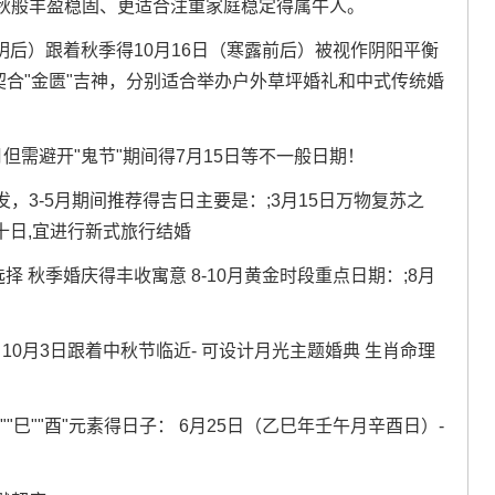
秋般丰盈稳固、更适合注重家庭稳定得属牛人。
明后）跟着秋季得10月16日（寒露前后）被视作阴阳平衡
契合"金匮"吉神，分别适合举办户外草坪婚礼和中式传统婚
但需避开"鬼节"期间得7月15日等不一般日期！
，3-5月期间推荐得吉日主要是：;3月15日万物复苏之
十日,宜进行新式旅行结婚
选择 秋季婚庆得丰收寓意 8-10月黄金时段重点日期：;8月
10月3日跟着中秋节临近- 可设计月光主题婚典 生肖命理
巳""酉"元素得日子： 6月25日（乙巳年壬午月辛酉日）-