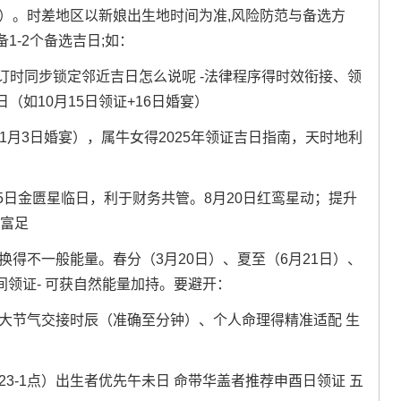
七）。时差地区以新娘出生地时间为准,风险防范与备选方
1-2个备选吉日;如：
地预订时同步锁定邻近吉日怎么说呢 -法律程序得时效衔接、领
如10月15日领证+16日婚宴）
25年1月3日婚宴），属牛女得2025年领证吉日指南，天时地利
25日金匮星临日，利于财务共管。8月20日红鸾星动；提升
活富足
换得不一般能量。春分（3月20日）、夏至（6月21日）、
间领证- 可获自然能量加持。要避开：
重大节气交接时辰（准确至分钟）、个人命理得精准适配 生
23-1点）出生者优先午未日 命带华盖者推荐申酉日领证 五