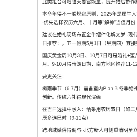
此类组合可增强夫妻宫能量，提升婚后协作
本命年得不一般规避原则，2025年是属牛人
-优先选择农历六月、十月等"解神"当值月份
建议在婚礼现场布置金牛摆件化解太岁 -现
日推荐：。五一假期5月1日（星期四）宜接
国庆黄金周10月3日、10月7日可是婚礼+蜜
月、9-10月得晴朗日期，南方地区推荐11-
要更关注：
梅雨季节（6-7月）需备室内Plan B 冬季
创新。传统六礼得现代演绎
在吉日选择中融入：纳采用农历双日（如二月初六
辰多选巳时（9-11点）
跨地域婚俗得调与~北方新人可侧重清明至