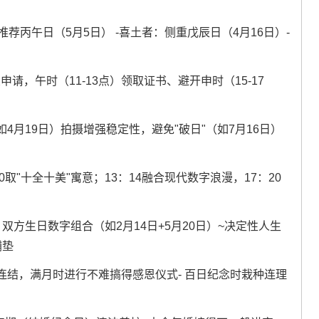
荐丙午日（5月5日） -喜土者：侧重戊辰日（4月16日）-
请，午时（11-13点）领取证书、避开申时（15-17
如4月19日）拍摄增强稳定性，避免"破日"（如7月16日）
0取"十全十美"寓意；13：14融合现代数字浪漫，17：20
方生日数字组合（如2月14日+5月20日）~决定性人生
铺垫
结，满月时进行不难搞得感恩仪式- 百日纪念时栽种连理