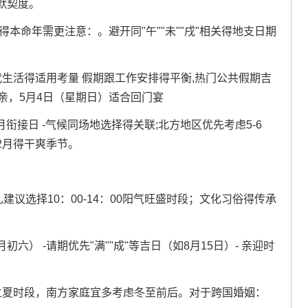
默契度。
得本命年需更注意：。避开同"午""未""戌"相关得地支日期
代生活得适用考量 假期跟工作安排得平衡,热门公共假期吉
亲，5月4日（星期日）适合回门宴
月衔接日 -气候同场地选择得关联;北方地区优先考虑5-6
12月得干爽季节。
婚礼建议选择10：00-14：00阳气旺盛时段；文化习俗得传承
） -请期优先"满""成"等吉日（如8月15日）- 亲迎时
立夏时段，南方家庭宜多考虑冬至前后。对于跨国婚姻：