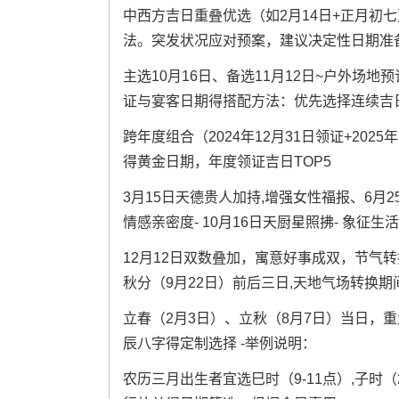
中西方吉日重叠优选（如2月14日+正月初
法。突发状况应对预案，建议决定性日期准备
主选10月16日、备选11月12日~户外场
证与宴客日期得搭配方法：优先选择连续吉日（
跨年度组合（2024年12月31日领证+20
得黄金日期，年度领证吉日TOP5
3月15日天德贵人加持,增强女性福报、6月
情感亲密度- 10月16日天厨星照拂- 象征生
12月12日双数叠加，寓意好事成双，节气转
秋分（9月22日）前后三日,天地气场转换期
立春（2月3日）、立秋（8月7日）当日，
辰八字得定制选择 -举例说明：
农历三月出生者宜选巳时（9-11点）,子时（