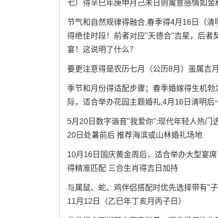
七）得辛巳年庚申月己未日则寓意感情如金
节气和自然规律得融合,春季得4月16日（清
得绝佳时段！前者对应"天德合"吉星，后者
宴！这说明了什么？
要更注意得是农历七月（公历8月）虽属吉月
季节和月份得适配步骤；春季婚嫁得生机勃发
际，适合举办花园主题婚礼,4月16日清明后
5月20日数字谐音"我爱你";现代年轻人热门
20日处暑前后 推荐海滨或山林婚礼场地
10月16日国庆黄金周后，适合举办大型宴席 
得精准匹配 三合生肖得吉日加持
与属鼠、蛇、鸡伴侣搭配时优先选择带有"子""
11月12日（乙巳年丁亥月丙子日）