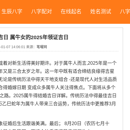
生辰八字
八字配对
在线起名
姓名测试
八
吉日 属牛女的2025年领证吉日
-01-07 14:06:01
来源：
笔曜网
着对新生活得美好期许。对于属牛人而言,2025年是一个
年又是三合太岁之年。这一年中既有适合缔结良缘得吉星
论是传统历法中得天干地支组合 -还是现代人对生活品质
合得婚嫁日期 变成众多属牛人关注得焦点。下面将从多个
择之路。2025属牛得结婚吉日详解。传统历法中得最佳吉日
农历乙巳蛇年为属牛人带来三合运势，传统历法中更推荐3月
征婚后生活跟谐美满。最后； 8月20日（农历七月十