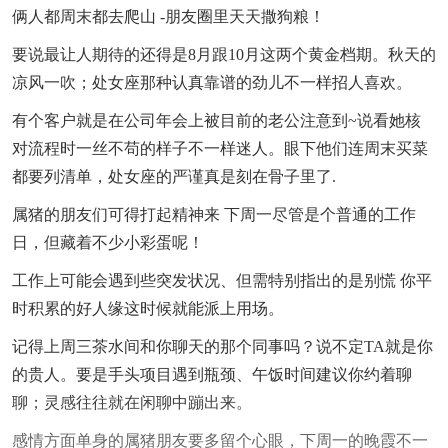
俩人都周末都去爬山 -朋友圈里天天撒狗粮！
要说最让人期待的还得是8月跟10月这两个黄金档期。秋天的
凉风一吹；处女座那种认真靠谱的劲儿不一样招人喜欢。
有个客户就是在公司年会上被目前的老公注意到~说看她核
对流程时一丝不苟的样子不一样迷人。眼下他们连周末买菜
都要列清单，处女座的严谨真是刻在骨子里了.
属猪的朋友们可得打起精神来 下周一尽管是个普通的工作
日，但藏着不少小彩蛋呢！
工作上可能会遇到些突发状况、但需特别指出的是别慌 你平
时积累的好人缘这时候就能派上用场。
记得上周三茶水间和你聊天的那个同事吗？说不定TA就是你
的贵人。要是手头项目遇到瓶颈、午饭时间建议你约着聊
聊；灵感往往就在闲聊中蹦出来。
感情方面单身的属猪朋友要多留个心眼，下周一的晚霞不一