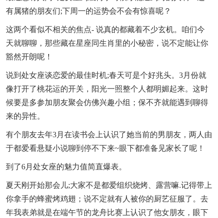
有属猪的朋友们;下周一的运势会不会有惊喜呢？
这两个看似不相关的焦点- 说真的都藏着不少玄机。咱们今
天就聊聊，那些藏在星座同生肖里的小秘密，说不定能让你
豁然开朗呢！
说到处女座谈恋爱的最佳时机;春天可是个好兆头。3月份就
像打开了桃花运的开关，阳光一照整个人都明媚起来。这时
候要是多参加朋友聚会仿佛兴趣小组；保不齐就能遇到聊得
来的异性。
有个朋友去年3月在读书会上认识了她当前的男朋友，两人由
于都爱看悬疑小说聊到停不下来~眼下都准备见家长了呢！
到了6月处女座的魅力值简直爆表。
夏天刚开始那会儿;大家不是都爱组织烧烤、露营嘛.记得带上
你拿手的蜂蜜烤鸡翅；说不定就有人被你的厨艺征服了。去
年我表弟就是在端午节的龙舟比赛上认识了他女朋友，眼下