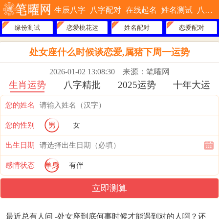
生辰八字
八字配对
在线起名
姓名测试
八字排盘
缘份测试
恋爱桃花运
姓名配对
恋爱配对
处女座什么时候谈恋爱,属猪下周一运势
2026-01-02 13:08:30
来源：笔曜网
生肖运势
八字精批
2025运势
十年大运
您的姓名
您的性别
男
女
出生日期
感情状态
单身
有伴
立即测算
最近总有人问 -处女座到底何事时候才能遇到对的人啊？还