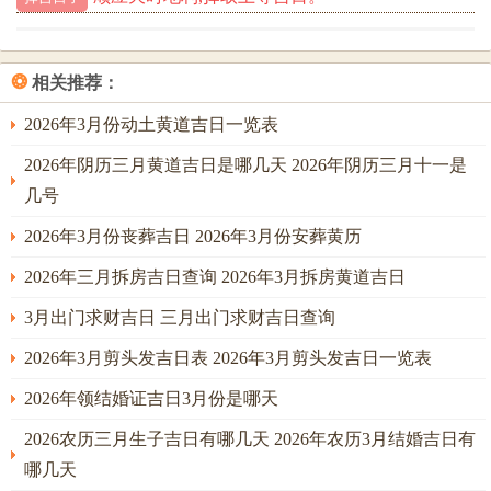
兴趣爱好;吸引力自然就来了。属猪的朋友也别太纠结下周一
的运势、把都今天过踏实了，好运自然水到渠成！
❂
相关推荐：
就像种花不能光看黄历，关键还得勤浇水不是吗?!
2026年3月份动土黄道吉日一览表
下次朋友聚会要是聊起这些焦点，你可就是全场最靓的崽
了。记住啊，3月的读书会、6月的户外烧烤、8月的行业峰会
2026年阴历三月黄道吉日是哪几天 2026年阴历三月十一是
这些场合都藏着你的缘分。
几号
属猪的记得下周一穿件亮色衣服- 包里备把备用伞- 谁知道转
2026年3月份丧葬吉日 2026年3月份安葬黄历
角会遇到何事呢？
2026年三月拆房吉日查询 2026年3月拆房黄道吉日
!生活就像拆盲盒；做好准备的人才能拆到隐藏款呀！
3月出门求财吉日 三月出门求财吉日查询
2026年3月剪头发吉日表 2026年3月剪头发吉日一览表
2026年领结婚证吉日3月份是哪天
2026农历三月生子吉日有哪几天 2026年农历3月结婚吉日有
哪几天