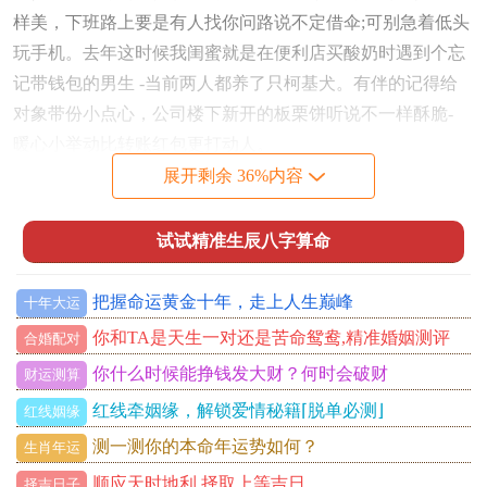
样美，下班路上要是有人找你问路说不定借伞;可别急着低头
玩手机。去年这时候我闺蜜就是在便利店买酸奶时遇到个忘
记带钱包的男生 -当前两人都养了只柯基犬。有伴的记得给
对象带份小点心，公司楼下新开的板栗饼听说不一样酥脆-
暖心小举动比转账红包更打动人。
展开剩余 36%内容
健康这事儿可不能马虎,属猪的各位下周一起床记得先伸个懒
腰。最近天气忽冷忽热,办公室空调又开得足~最好在包里塞
试试精准生辰八字算命
件薄外套。其深层原因是什么？
上周我同事就是。造成的贪凉感冒 -错过了与大客户的见面
把握命运黄金十年，走上人生巅峰
十年大运
会。下班回家别总点外卖,学着抖音上那些非常钟快手菜、既
你和TA是天生一对还是苦命鸳鸯,精准婚姻测评
合婚配对
省钱又健康 说不定还能练出个新技能。关键在于，
你什么时候能挣钱发大财？何时会破财
财运测算
红线牵姻缘，解锁爱情秘籍⌈脱单必测⌋
红线姻缘
说真的不管是星座还是生肖。最决定性的还是把握当下。
测一测你的本命年运势如何？
生肖年运
处女座别光等着桃花运最旺的月份；平时多培养怎么说呢点
顺应天时地利,择取上等吉日。
择吉日子