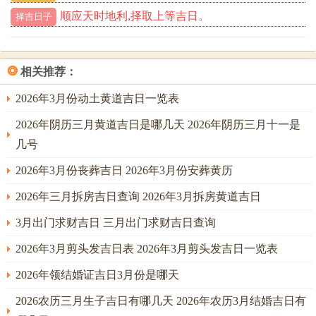
顺应天时地利,择取上等吉日。
（康熙字典）：象征力量同威严，适合性格坚毅的男孩。
择吉日子
鸿如“鸿鹄之志”、寓意志向高远;适合追求卓越的家庭！
霖五行属水、代表恩泽同智慧，名字如“瑞霖”广受欢迎。
❂
相关推荐：
烨光明之意，搭配“载”“星”等字;凸显主动向上的气质。
2026年3月份动土黄道吉日一览表
翰取自“翰林”，象征文采同学识 -适合书香门第！
2026年阴历三月黄道吉日是哪几天 2026年阴历三月十一是
几号
五行平衡同名字搭配 -属金字如“锐”“锦” 可补足八字缺金的
男孩；增强决断力。
2026年3月份丧葬吉日 2026年3月份安葬黄历
2026年三月拆房吉日查询 2026年3月拆房黄道吉日
属水字如“澈”“济”，适合五行喜水的孩子- 寓意灵活同包容。
3月出门求财吉日 三月出门求财吉日查询
属火字如“煊”“煜” 需搭配温润字（如“霖”）避免性格过刚。
2026年3月剪头发吉日表 2026年3月剪头发吉日一览表
现代流行名字了解~皓轩结合“皓”（光明）同“轩”（气度），
适合气质优雅的男孩。
2026年领结婚证吉日3月份是哪天
睿哲强调智慧同洞察力，适合学术型家庭。
2026农历三月生子吉日有哪几天 2026年农历3月结婚吉日有