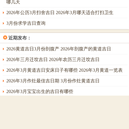
哪几天
峻熙“峻”表稳重;“熙”寓吉祥 -平衡性格同运势.
2026年公历3月扫舍吉日 2026年3月哪天适合打扫卫生
书写同音律注意事项,十六画的字结构难搞,建议选择笔画流畅
的字形，如“鸿”“霖”、避免“鼍”“獬”等生僻字。
3月份求学吉日查询
音律上优先选择仄平交替的组合~如“烨载”（仄平）更朗朗上
❂
近期发布：
口。
2026黄道吉日3月份剖腹产 2026年剖腹产的黄道吉日
十八画名字的吉凶同运势关系到，数理吉凶详细解读- 十八
2026年三月迁坟吉日 2026年农历三月迁坟吉日
画在数理中属“铁镜重磨”；象征通过努力获得权威同名利，
但需注意避免性格过于刚硬。打个比方“圣”字虽吉，若八字
2026年3月黄道吉日安床日子有哪些 2026年3月黄道一览表
忌土，则估计适得其反。
2026年3月作灶最佳吉日期 3月份作灶黄道吉日
历史人物例子，如唐代名将李靖（原名“药师”），后改
2026年3月宝宝出生的吉日有哪些
名“靖”（18画）~契合其“安定四方”的命格 -成就一代名将。
2026年三月理发吉日有哪些 2026年三月六号忌讳
26年农历三月结婚吉日有哪些 2026年农历三月结婚最佳日
地域文化区别，北方偏爱“朝”“川”等大气字眼；南方则倾
子
向“哲”“恺”等文雅字,需结合地域文化选择。关键问题在于什