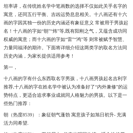
坦率讲，在传统姓名学中笔画数的选择不仅如此关乎名字的
寓意，还同五行平衡、吉凶运势息息相关。十八画还有十六
画的字因其独一份的历史内涵还有象征意义 常被用于男孩起
名！十八画的字如“朝”“炜”等,既有阳刚之气，又蕴含成功同
权威的寓意；而十六画的字如“雷”“鸿”等 则常被赋予智慧、
力量同福泽的期许。下面将详细介绍这两类字的取名方法同
历史内涵，为家长提供适用参考！
第一，
十八画的字有什么东西取名字男孩，十八画男孩起名吉利字
推荐,十八画的字在姓名学中被认为准备好了“内外兼修”的运
势特点，更适合追求事业成就同人格魅力的男孩。以下是一
些热门推荐：
朝（热度8539）：象征朝气蓬勃 寓意孩子如旭日初升- 充满
活力同希望.