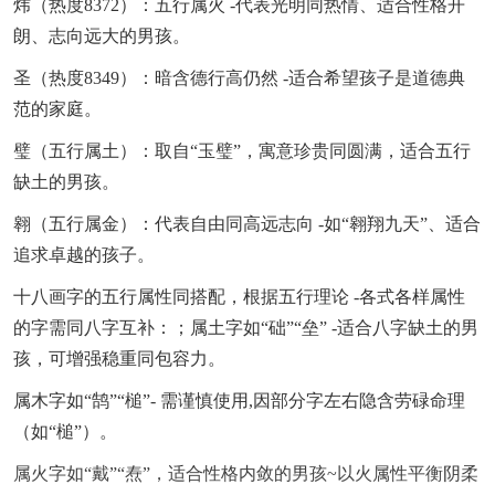
炜（热度8372）：五行属火 -代表光明同热情、适合性格开
朗、志向远大的男孩。
圣（热度8349）：暗含德行高仍然 -适合希望孩子是道德典
范的家庭。
璧（五行属土）：取自“玉璧”，寓意珍贵同圆满，适合五行
缺土的男孩。
翱（五行属金）：代表自由同高远志向 -如“翱翔九天”、适合
追求卓越的孩子。
十八画字的五行属性同搭配，根据五行理论 -各式各样属性
的字需同八字互补：；属土字如“础”“垒” -适合八字缺土的男
孩，可增强稳重同包容力。
属木字如“鹄”“槌”- 需谨慎使用,因部分字左右隐含劳碌命理
（如“槌”）。
属火字如“戴”“焘”，适合性格内敛的男孩~以火属性平衡阴柔