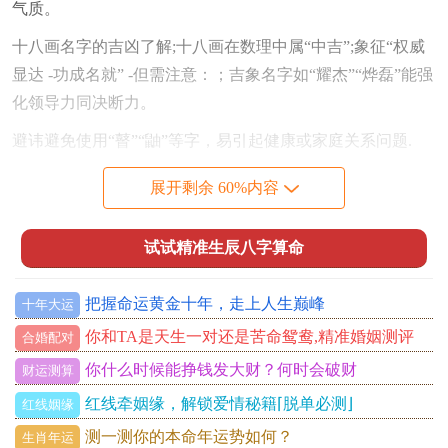
气质。
十八画名字的吉凶了解;十八画在数理中属“中吉”;象征“权威
显达 -功成名就” -但需注意：；吉象名字如“耀杰”“烨磊”能强
化领导力同决断力。
避讳避免使用“瞽”“鼬”等字，易引起健康或家庭关系问题.
经典名字例子同寓意，瑞霖结合“瑞”（吉祥）同“霖”（甘
展开剩余 60%内容
露），说实话寓意福泽深厚.
致远取自“非宁静无以致远”，寄托智慧同远见。
试试精准生辰八字算命
健雄强调体魄同男子气概，适合运动天赋突出的男孩。
把握命运黄金十年，走上人生巅峰
十年大运
背后文化同书写方法，十八画的字多源自《康熙字典》，
你和TA是天生一对还是苦命鸳鸯,精准婚姻测评
合婚配对
如“彝”“礓”、书写时需注意结构平衡。建议选择上下对称或
你什么时候能挣钱发大财？何时会破财
财运测算
上下呼应的字形、如“翱”“璨” 既美观又易读。
红线牵姻缘，解锁爱情秘籍⌈脱单必测⌋
红线姻缘
十六画的起名吉利字男孩，十六画男孩名字热门字库~十六
测一测你的本命年运势如何？
生肖年运
画的字常被赋予“福泽绵长”的寓意~以下是高频推荐：- 雷